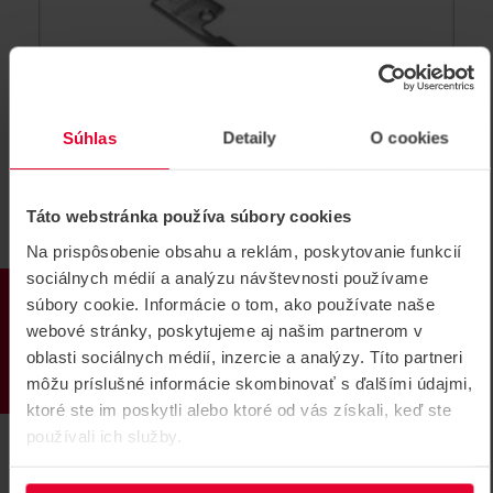
Súhlas
Detaily
O cookies
Táto webstránka používa súbory cookies
Na prispôsobenie obsahu a reklám, poskytovanie funkcií
DORCAS LK lišta krátka
sociálnych médií a analýzu návštevnosti používame
PRODUKTY
súbory cookie. Informácie o tom, ako používate naše
Lišta pre elektrický zámok, krátka , ocel, šedá, rozmery
25x100x3 mm
webové stránky, poskytujeme aj našim partnerom v
oblasti sociálnych médií, inzercie a analýzy. Títo partneri
DORCAS LK
môžu príslušné informácie skombinovať s ďalšími údajmi,
ktoré ste im poskytli alebo ktoré od vás získali, keď ste
používali ich služby.