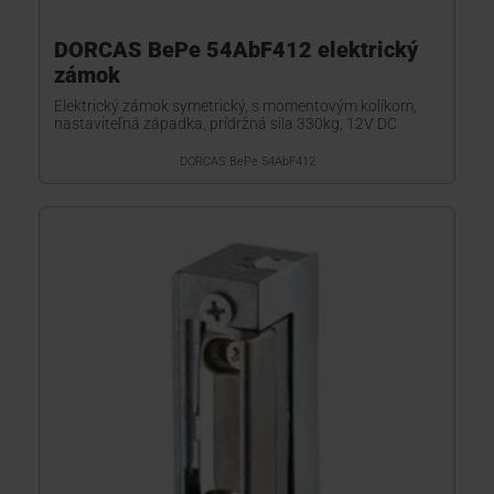
DORCAS BePe 54AbF412 elektrický
zámok
Elektrický zámok symetrický, s momentovým kolíkom,
nastaviteľná západka, prídržná sila 330kg, 12V DC
DORCAS BePe 54AbF412