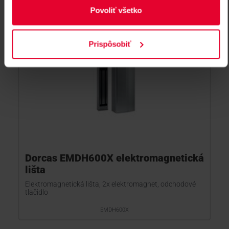
Povoliť všetko
Prispôsobiť
Dorcas EMDH600X elektromagnetická
lišta
Elektromagnetická lišta, 2x elektromagnet, odchodové
tlačidlo
EMDH600X