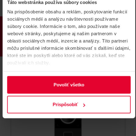
HIKVISION DS-K1105EMB Čítačka EM
Táto webstránka používa súbory cookies
a MiFare kariet
Na prispôsobenie obsahu a reklám, poskytovanie funkcií
Čítačka EM(125KHz) a Mifare kariet (13,56 MHz),
sociálnych médií a analýzu návštevnosti používame
PRODUKTY
podpora RS-485, Wiegand (W26/W34) a OSDP
súbory cookie. Informácie o tom, ako používate naše
DS-K1105EMB
webové stránky, poskytujeme aj našim partnerom v
oblasti sociálnych médií, inzercie a analýzy. Títo partneri
môžu príslušné informácie skombinovať s ďalšími údajmi,
ktoré ste im poskytli alebo ktoré od vás získali, keď ste
používali ich služby.
Povoliť všetko
Prispôsobiť