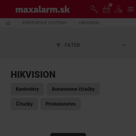
Prejsť
0
www.maxalarm.sk
k
hlavnému
obsahu
PRÍSTUPOVÉ SYSTÉMY
HIKVISION
VOĽNÝ PREDAJ
FILTER
AKCIA MESIACA
PRODUKTY
HIKVISION
SPOLOČNOSŤ
Kontroléry
Autonómne čítačky
Čítačky
Príslušenstvo
ŠKOLENIE
PODPORA