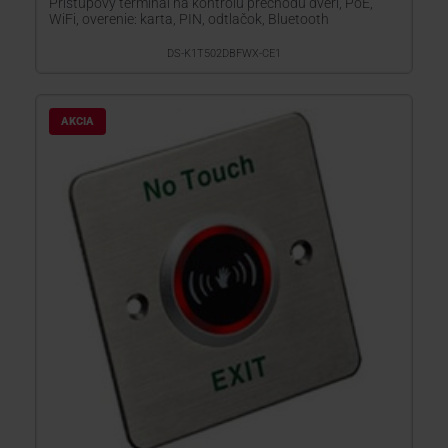
Prístupový terminál na kontrolu prechodu dverí, PoE,
WiFi, overenie: karta, PIN, odtlačok, Bluetooth
DS-K1T502DBFWX-CE1
AKCIA