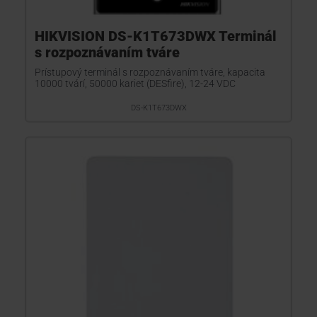
HIKVISION DS-K1T673DWX Terminál
s rozpoznávaním tváre
Prístupový terminál s rozpoznávaním tváre, kapacita
10000 tvárí, 50000 kariet (DESfire), 12-24 VDC
DS-K1T673DWX