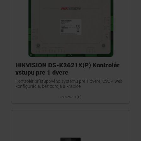
HIKVISION DS-K2621X(P) Kontrolér
vstupu pre 1 dvere
Kontrolér prístupového systému pre 1 dvere, OSDP, web
konfigurácia, bez zdroja a krabice
DS-K2621X(P)