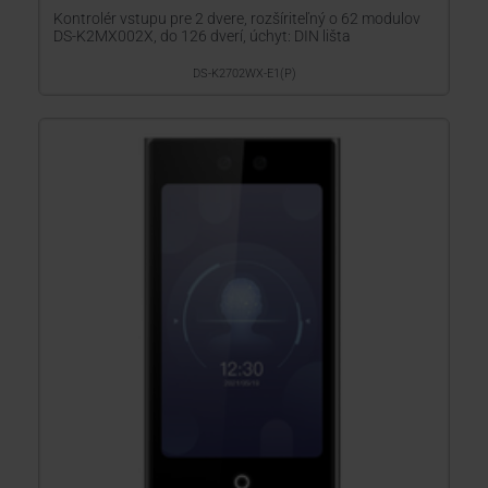
Kontrolér vstupu pre 2 dvere, rozšíriteľný o 62 modulov
DS-K2MX002X, do 126 dverí, úchyt: DIN lišta
DS-K2702WX-E1(P)