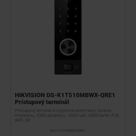
HIKVISION DS-K1T510MBWX-QRE1
Prístupový termínál
Prístupový terminál s rozpoznávaním tváre, funkcia
interkomu, 1000 užívateľov, 1000 tvárí, 3000 kariet, PoE,
WiFi, QR
DS-K1T510MBWX-QRE1