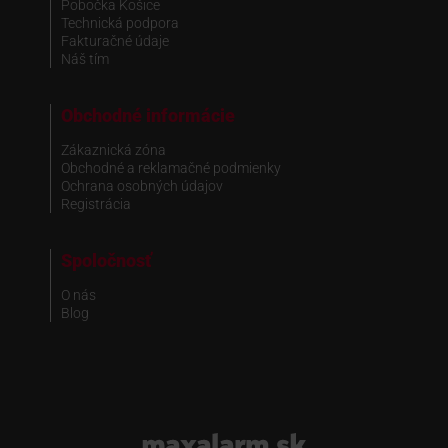
Pobočka Košice
Technická podpora
Fakturačné údaje
Náš tím
Obchodné informácie
Zákaznická zóna
Obchodné a reklamačné podmienky
Ochrana osobných údajov
Registrácia
Spoločnosť
O nás
Blog
www.maxalarm.sk