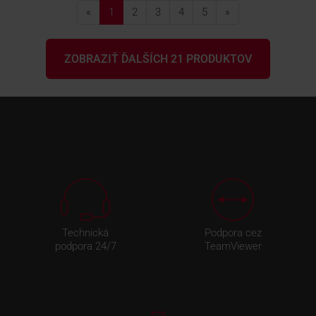
«
1
2
3
4
5
»
ZOBRAZIŤ ĎALŠÍCH 21 PRODUKTOV
Technická
Podpora cez
podpora 24/7
TeamViewer