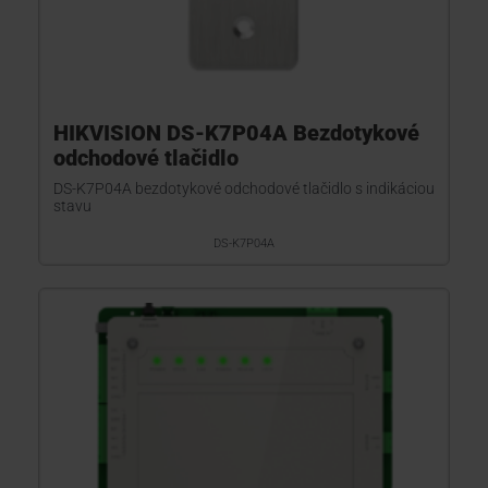
HIKVISION DS-K7P04A Bezdotykové
odchodové tlačidlo
DS-K7P04A bezdotykové odchodové tlačidlo s indikáciou
stavu
DS-K7P04A