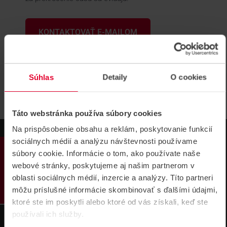
KONTAKTOVAŤ E-MAILOM
Súhlas
Detaily
O cookies
0 produktov
Táto webstránka používa súbory cookies
Na prispôsobenie obsahu a reklám, poskytovanie funkcií
sociálnych médií a analýzu návštevnosti používame
PRODUKTY
súbory cookie. Informácie o tom, ako používate naše
webové stránky, poskytujeme aj našim partnerom v
oblasti sociálnych médií, inzercie a analýzy. Títo partneri
môžu príslušné informácie skombinovať s ďalšími údajmi,
ktoré ste im poskytli alebo ktoré od vás získali, keď ste
používali ich služby.
Technická
Podpora cez
podpora 24/7
TeamViewer