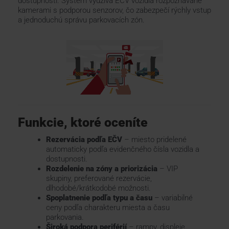
dostupnosti. Systém využíva EČV vozidla rozpoznávané
kamerami s podporou senzorov, čo zabezpečí rýchly vstup
a jednoduchú správu parkovacích zón.
KONTAKTY
Funkcie, ktoré oceníte
Rezervácia podľa EČV
– miesto pridelené
automaticky podľa evidenčného čísla vozidla a
dostupnosti.
Rozdelenie na zóny a priorizácia
– VIP
skupiny, preferované rezervácie,
dlhodobé/krátkodobé možnosti.
Spoplatnenie podľa typu a času
– variabilné
ceny podľa charakteru miesta a času
parkovania.
Široká podpora periférií
– rampy, displeje,