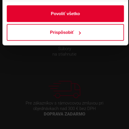
Povoliť všetko
Prispôsobiť
Súbory
na stiahnutie
Pre zákazníkov s rámovcovou zmluvou pri
objednávkach nad 300 € bez DPH
DOPRAVA ZADARMO