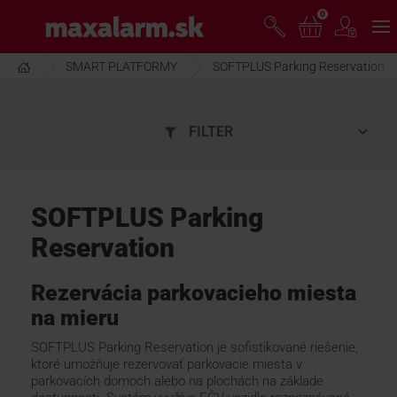
Prejsť
0
www.maxalarm.sk
k
hlavnému
obsahu
SMART PLATFORMY
SOFTPLUS Parking Reservation
VOĽNÝ PREDAJ
FILTER
AKCIA MESIACA
PRODUKTY
SOFTPLUS Parking
Reservation
SPOLOČNOSŤ
Rezervácia parkovacieho miesta
na mieru
ŠKOLENIE
SOFTPLUS Parking Reservation je sofistikované riešenie,
ktoré umožňuje rezervovať parkovacie miesta v
PODPORA
parkovacích domoch alebo na plochách na základe