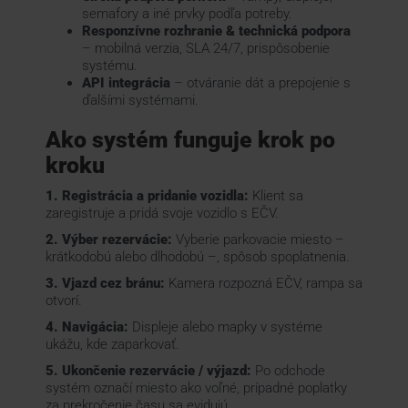
semafory a iné prvky podľa potreby.
Responzívne rozhranie & technická podpora
– mobilná verzia, SLA 24/7, prispôsobenie
systému.
API integrácia
– otváranie dát a prepojenie s
ďalšími systémami.
Ako systém funguje krok po
kroku
1. Registrácia a pridanie vozidla:
Klient sa
zaregistruje a pridá svoje vozidlo s EČV.
2. Výber rezervácie:
Vyberie parkovacie miesto –
krátkodobú alebo dlhodobú –, spôsob spoplatnenia.
3. Vjazd cez bránu:
Kamera rozpozná EČV, rampa sa
otvorí.
4. Navigácia:
Displeje alebo mapky v systéme
ukážu, kde zaparkovať.
5. Ukončenie rezervácie / výjazd:
Po odchode
systém označí miesto ako voľné, prípadné poplatky
za prekročenie času sa evidujú.