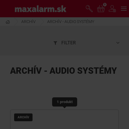
Prejsť
0
www.maxalarm.sk
k
hlavnému
obsahu
ARCHÍV
ARCHÍV - AUDIO SYSTÉMY
VOĽNÝ PREDAJ
FILTER
AKCIA MESIACA
PRODUKTY
ARCHÍV - AUDIO SYSTÉMY
SPOLOČNOSŤ
1 produkt
ŠKOLENIE
ARCHÍV
PODPORA