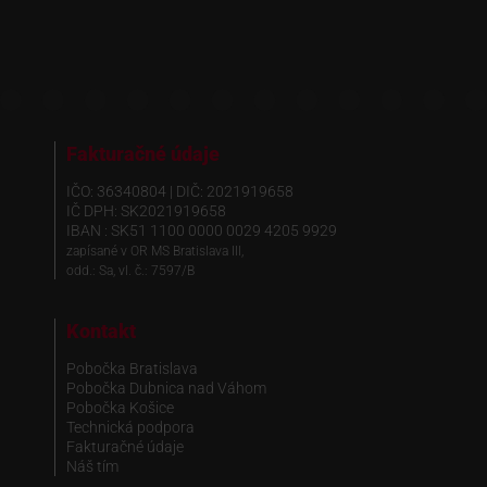
Fakturačné údaje
IČO: 36340804 | DIČ: 2021919658
IČ DPH: SK2021919658
IBAN : SK51 1100 0000 0029 4205 9929
zapísané v OR MS Bratislava III,
odd.: Sa, vl. č.: 7597/B
Kontakt
Pobočka Bratislava
Pobočka Dubnica nad Váhom
Pobočka Košice
Technická podpora
Fakturačné údaje
Náš tím