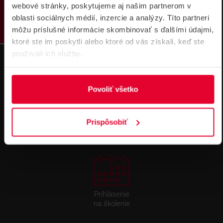
PRODUKTY
webové stránky, poskytujeme aj našim partnerom v
na stiahnutie
oblasti sociálnych médií, inzercie a analýzy. Títo partneri
môžu príslušné informácie skombinovať s ďalšími údajmi,
ktoré ste im poskytli alebo ktoré od vás získali, keď ste
používali ich služby.
Povoliť všetko
Pre zákazníkov s rámovcovou zmluvou pri
objednávkach nad 300 € bez DPH
DOPRAVA ZADARMO
Prispôsobiť
Prihlásenie
na školenie