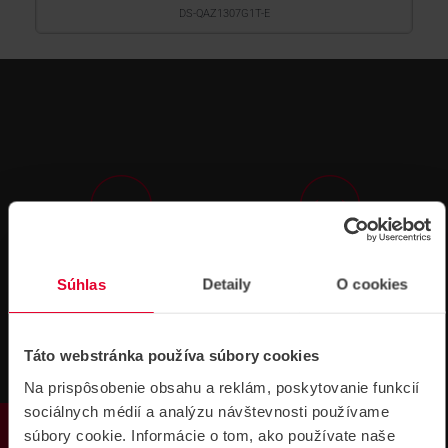
DS-QAZ1307G1T-E
Technická
Podpora cez
podpora 24/7
TeamViewer
Súhlas
Detaily
O cookies
Táto webstránka používa súbory cookies
Na prispôsobenie obsahu a reklám, poskytovanie funkcií
sociálnych médií a analýzu návštevnosti používame
súbory cookie. Informácie o tom, ako používate naše
Súbory