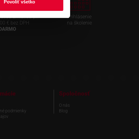
Povoliť všetko
covou zmluvou pri
Prihlásenie
00 € bez DPH
na školenie
ADARMO
rmácie
Spoločnosť
O nás
né podmienky
Blog
ajov