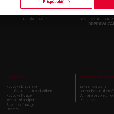
Prispôsobiť
Súbory
Pre zákazníkov s rámov
na stiahnutie
objednávkach nad 3
DOPRAVA Z
Kontakt
Obchodné info
Pobočka Bratislava
Zákaznická zóna
Pobočka Dubnica nad Váhom
Obchodné a reklamač
Pobočka Košice
Ochrana osobných úd
Technická podpora
Registrácia
Fakturačné údaje
Náš tím