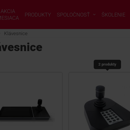
AKCIA
PRODUKTY
SPOLOČNOSŤ
ŠKOLENIE
ESIACA
Klávesnice
ávesnice
2 produkty