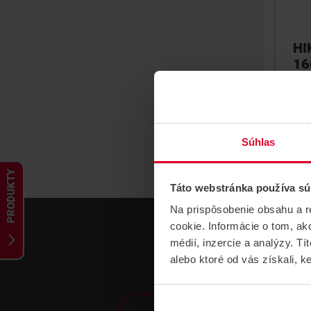
HI
16
kl
st
Sieť
Súhlas
PRODUKTY
Táto webstránka používa sú
Na prispôsobenie obsahu a r
cookie. Informácie o tom, ak
médií, inzercie a analýzy. Tí
alebo ktoré od vás získali, ke