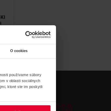
KI
s
ami
O cookies
vnosti používame súbory
om v oblasti sociálnych
mi, ktoré ste im poskytli