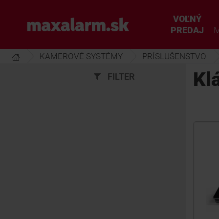
Prejsť
k
VOĽNÝ
www.maxalarm.sk
hlavnému
PREDAJ
M
obsahu
KAMEROVÉ SYSTÉMY
PRÍSLUŠENSTVO
Kl
FILTER