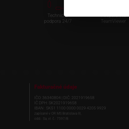
Technická
Podpora cez
podpora 24/7
TeamViewer
Fakturačné údaje
IČO: 36340804 | DIČ: 2021919658
IČ DPH: SK2021919658
IBAN : SK51 1100 0000 0029 4205 9929
zapísané v OR MS Bratislava III,
odd.: Sa, vl. č.: 7597/B