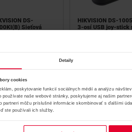
KVISION DS-
HIKVISION DS-1005
00KI(B) Sieťová
3-osí USB joy-stick 
ávesnica s joy-
tlačidkami
ickom
3-osí USB joy-stick s tlačidk
ová klávesnica s joy-stickom
DS-1600KI(B)
DS-1005KI
Detaily
bory cookies
eklám, poskytovanie funkcií sociálnych médií a analýzu návšte
o používate naše webové stránky, poskytujeme aj našim partner
to partneri môžu príslušné informácie skombinovať s ďalšími údaj
ď ste používali ich služby.