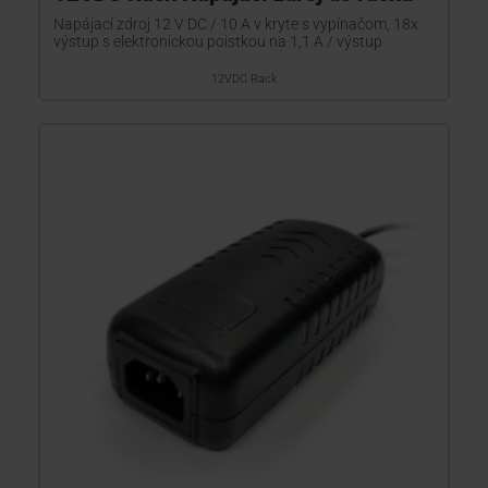
Napájací zdroj 12 V DC / 10 A v kryte s vypínačom, 18x
výstup s elektronickou poistkou na 1,1 A / výstup
12VDC Rack