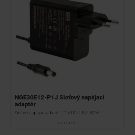
KONTAKTY
NGE30E12-P1J Sieťový napájací
adaptér
Sieťový napájací adaptér 12 V DC/2.5 A, 30 W
NGE30E12-P1J