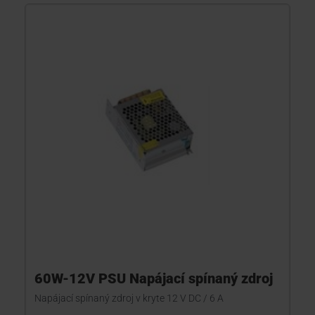
60W-12V PSU Napájací spínaný zdroj
Napájací spínaný zdroj v kryte 12 V DC / 6 A