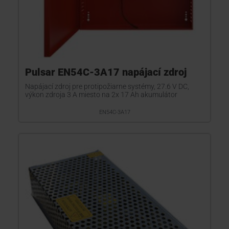
Pulsar EN54C-3A17 napájací zdroj
Napájací zdroj pre protipožiarne systémy, 27.6 V DC,
výkon zdroja 3 A miesto na 2x 17 Ah akumulátor
EN54C-3A17