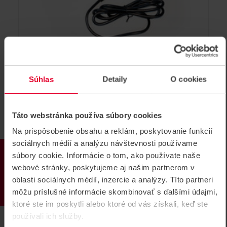
PS 12/1000 Napájací zdroj
Súhlas
Detaily
O cookies
Sieťový napájací zdroj 12 V DC / 1000 mA
PS 12/1000
Táto webstránka používa súbory cookies
Na prispôsobenie obsahu a reklám, poskytovanie funkcií
sociálnych médií a analýzu návštevnosti používame
PRODUKTY
súbory cookie. Informácie o tom, ako používate naše
webové stránky, poskytujeme aj našim partnerom v
oblasti sociálnych médií, inzercie a analýzy. Títo partneri
môžu príslušné informácie skombinovať s ďalšími údajmi,
ktoré ste im poskytli alebo ktoré od vás získali, keď ste
používali ich služby.