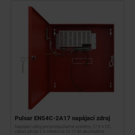
Pulsar EN54C-2A17 napájací zdroj
Napájací zdroj pre protipožiarne systémy, 27.6 V DC,
výkon zdroja 2 A miesto na 2x 17 Ah akumulátor