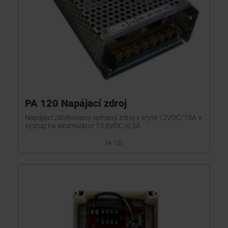
PA 120 Napájací zdroj
Napájací zálohovaný spínaný zdroj v kryte 12VDC/10A +
výstup na akumulátor 13,8VDC/0,5A
PA 120