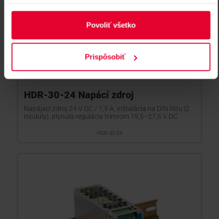
Povoliť všetko
Prispôsobiť
HDR-30-24 Napácí zdroj
Napájací zdroj 24 V DC / 1,5 A, inštalácia na DIN lištu (2
moduly), plynulá regulácia trimrom 19,5–27,5 V DC
HDR-30-24