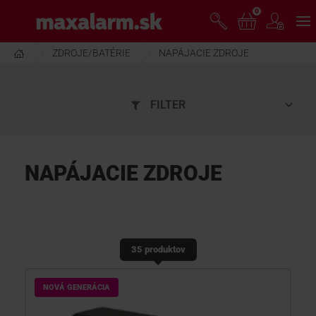
Prejsť
0
www.maxalarm.sk
k
hlavnému
obsahu
ZDROJE/BATÉRIE
NAPÁJACIE ZDROJE
VOĽNÝ PREDAJ
FILTER
AKCIA MESIACA
PRODUKTY
NAPÁJACIE ZDROJE
SPOLOČNOSŤ
35 produktov
ŠKOLENIE
NOVÁ GENERÁCIA
PODPORA