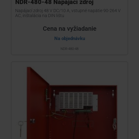
NDR-480-48 Napájací zdroj
Napájací zdroj 48 V DC/10 A, vstupné napätie 90-264 V
AC, inštalácia na DIN lištu
Cena na vyžiadanie
Na objednávku
NDR-480-48