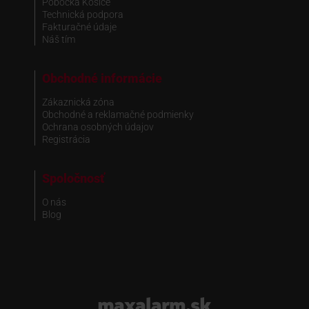
Pobočka Košice
Technická podpora
Fakturačné údaje
Náš tím
Obchodné informácie
Zákaznická zóna
Obchodné a reklamačné podmienky
Ochrana osobných údajov
Registrácia
Spoločnosť
O nás
Blog
www.maxalarm.sk