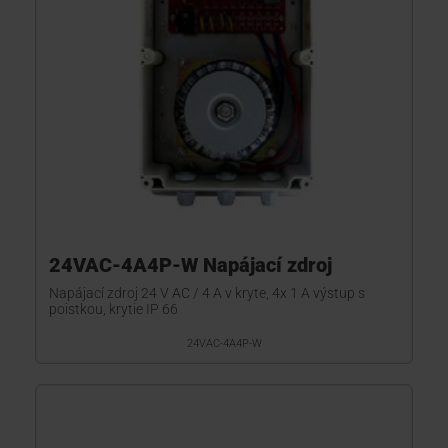
24VAC-4A4P-W Napájací zdroj
Napájací zdroj 24 V AC / 4 A v kryte, 4x 1 A výstup s
poistkou, krytie IP 66
24VAC-4A4P-W