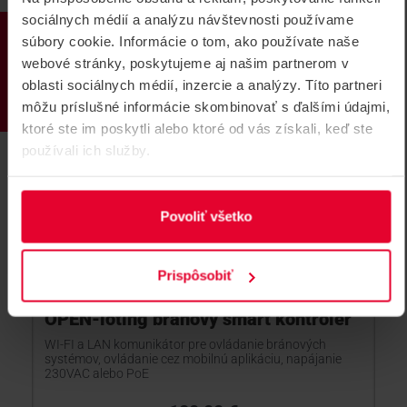
sociálnych médií a analýzu návštevnosti používame
PRODUKTY
súbory cookie. Informácie o tom, ako používate naše
webové stránky, poskytujeme aj našim partnerom v
oblasti sociálnych médií, inzercie a analýzy. Títo partneri
môžu príslušné informácie skombinovať s ďalšími údajmi,
ktoré ste im poskytli alebo ktoré od vás získali, keď ste
používali ich služby.
Povoliť všetko
Prispôsobiť
OPEN-ioting bránový smart kontrolér
WI-FI a LAN komunikátor pre ovládanie bránových
systémov, ovládanie cez mobilnú aplikáciu, napájanie
230VAC alebo PoE