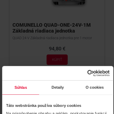
COMUNELLO QUAD-ONE-24V-1M
Základná riadiaca jednotka
QUAD 24 V Základná riadiaca jednotka pre 1 motor
94,80 €
KÚPIŤ
KOŠICE
NIE JE SKLADOM
DUBNICA NAD VÁHOM
NIE JE SKLADOM
BRATISLAVA
NIE JE SKLADOM
Súhlas
Detaily
O cookies
QUAD-ONE-24V-1M
Táto webstránka používa súbory cookies
VOĽNÝ PREDAJ
Na prispôsobenie obsahu a reklám, poskytovanie funkcií