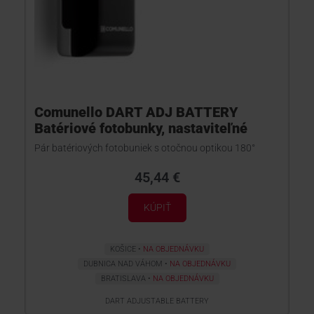
Comunello DART ADJ BATTERY
Batériové fotobunky, nastaviteľné
Pár batériových fotobuniek s otočnou optikou 180°
45,44 €
KÚPIŤ
KOŠICE
NA OBJEDNÁVKU
DUBNICA NAD VÁHOM
NA OBJEDNÁVKU
BRATISLAVA
NA OBJEDNÁVKU
DART ADJUSTABLE BATTERY