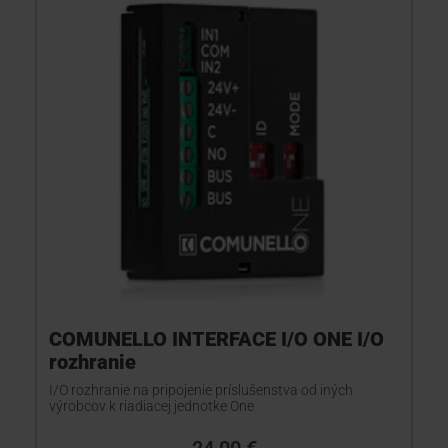
COMUNELLO INTERFACE I/O ONE I/O
rozhranie
I/O rozhranie na pripojenie príslušenstva od iných
výrobcov k riadiacej jednotke One