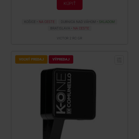
KÚPIŤ
KOŠICE
NA CESTE
DUBNICA NAD VÁHOM
SKLADOM
BRATISLAVA
NA CESTE
VICTOR 2 RC GR
VOĽNÝ PREDAJ
VÝPREDAJ