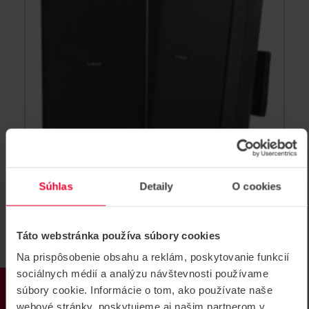
Súhlas
Detaily
O cookies
BOSCH LB20-PC60-8D Reproduktor
skrinkový 8 "70 / 100V čierny pár
Táto webstránka používa súbory cookies
Reproduktor skrinkový 8 "70 / 100V čierny pár
Na prispôsobenie obsahu a reklám, poskytovanie funkcií
LB20-PC60-8D
sociálnych médií a analýzu návštevnosti používame
PRODUKTY
súbory cookie. Informácie o tom, ako používate naše
webové stránky, poskytujeme aj našim partnerom v
NOVINKA