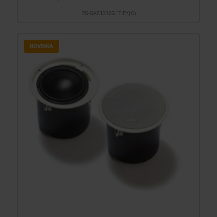
DS-QAZ1310G1T-EY(C)
NOVINKA