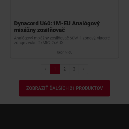
Dynacord U60:1M-EU Analógový
mixážny zosilňovač
Analógový mixážny zosilňovač 60W, 1 zónový, viaceré
zdroje zvuku: 2xMIC, 2xAUX
U60:1M-EU
«
1
2
3
»
ZOBRAZIŤ ĎALŠÍCH 21 PRODUKTOV