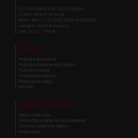
IČO: 36340804 | DIČ: 2021919658
IČ DPH: SK2021919658
IBAN : SK51 1100 0000 0029 4205 9929
zapísané v OR MS Bratislava III,
odd.: Sa, vl. č.: 7597/B
Kontakt
Pobočka Bratislava
Pobočka Dubnica nad Váhom
Pobočka Košice
Technická podpora
Fakturačné údaje
Náš tím
Obchodné informácie
Zákaznická zóna
Obchodné a reklamačné podmienky
Ochrana osobných údajov
Registrácia