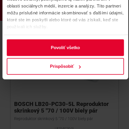
oblasti sociálnych médií, inzercie a analýzy. Títo partneri
môžu príslušné informácie skombinovať s ďalšími údajmi,
ktoré ste im poskytli alebo ktoré od vás získali, keď ste
používali ich služby.
Povoliť všetko
Prispôsobiť
BOSCH LB20-PC30-5L Reproduktor
skrinkový 5 "70 / 100V biely pár
Reproduktor skrinkový 5 "70 / 100V biely pár
LB20-PC30-5L