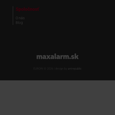
Spoločnosť
O nás
Blog
www.maxalarm.sk
EUROIN © 2026 | design by
antrepublic