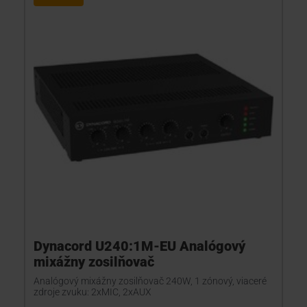
Dynacord U240:1M-EU Analógový
mixážny zosilňovač
Analógový mixážny zosilňovač 240W, 1 zónový, viaceré
zdroje zvuku: 2xMIC, 2xAUX