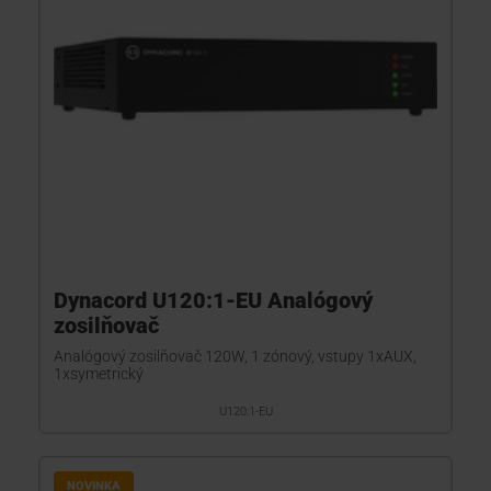
Dynacord U120:1-EU Analógový
zosilňovač
Analógový zosilňovač 120W, 1 zónový, vstupy 1xAUX,
1xsymetrický
U120:1-EU
NOVINKA