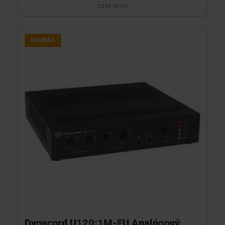
U240:1M-EU
NOVINKA
Dynacord U120:1M-EU Analógový