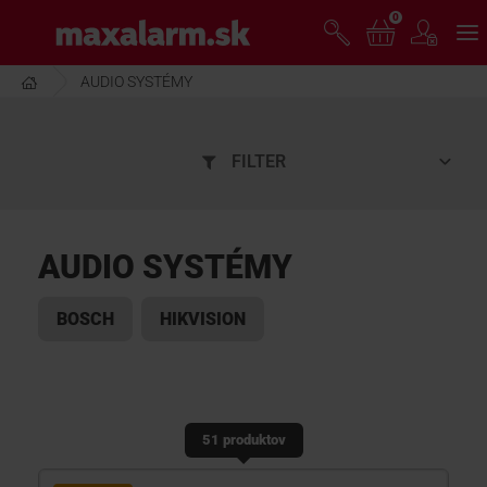
Prejsť
0
www.maxalarm.sk
k
hlavnému
obsahu
AUDIO SYSTÉMY
VOĽNÝ PREDAJ
FILTER
AKCIA MESIACA
PRODUKTY
AUDIO SYSTÉMY
SPOLOČNOSŤ
BOSCH
HIKVISION
ŠKOLENIE
51 produktov
PODPORA