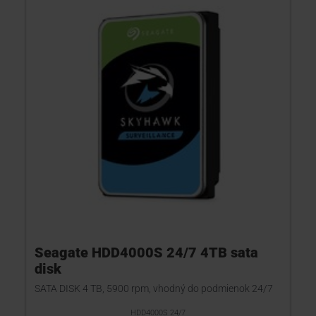
Seagate HDD4000S 24/7 4TB sata
disk
SATA DISK 4 TB, 5900 rpm, vhodný do podmienok 24/7
HDD4000S 24/7