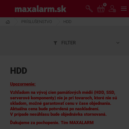
Prejsť
0
www.maxalarm.sk
k
hlavnému
obsahu
PRÍSLUŠENSTVO
HDD
VOĽNÝ PREDAJ
FILTER
AKCIA MESIACA
PRODUKTY
HDD
SPOLOČNOSŤ
Upozornenie:
Vzhľadom na vývoj cien pamäťových médií (HDD, SSD,
serverové komponenty) nie je pri tovaroch, ktoré nie sú
ŠKOLENIE
skladom, možné garantovať cenu v čase objednania.
Aktuálna cena bude potvrdená po naskladnení.
V prípade nesúhlasu bude objednávka stornovaná.
PODPORA
Ďakujeme za pochopenie. Tím MAXALARM