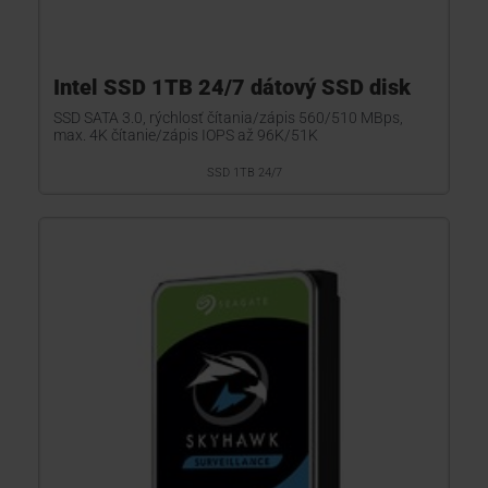
Intel SSD 1TB 24/7 dátový SSD disk
SSD SATA 3.0, rýchlosť čítania/zápis 560/510 MBps,
max. 4K čítanie/zápis IOPS až 96K/51K
SSD 1TB 24/7