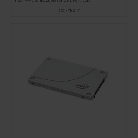
max. 4K čítanie/zápis IOPS až 96K/32K
SSD 4TB 24/7