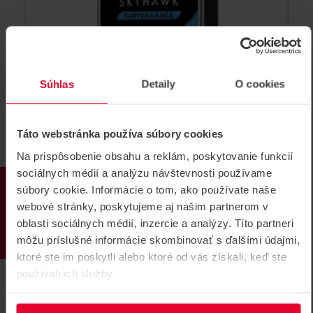
Súhlas
Detaily
O cookies
Seagate HDD8000S 24/7 8TB sata
Táto webstránka používa súbory cookies
disk
Na prispôsobenie obsahu a reklám, poskytovanie funkcií
SATA DISK 8 TB, IntelliPower, 5900 rpm, vhodný do
sociálnych médií a analýzu návštevnosti používame
podmienok 24/7
PRODUKTY
súbory cookie. Informácie o tom, ako používate naše
HDD8000S 24/7
webové stránky, poskytujeme aj našim partnerom v
oblasti sociálnych médií, inzercie a analýzy. Títo partneri
môžu príslušné informácie skombinovať s ďalšími údajmi,
ktoré ste im poskytli alebo ktoré od vás získali, keď ste
používali ich služby.