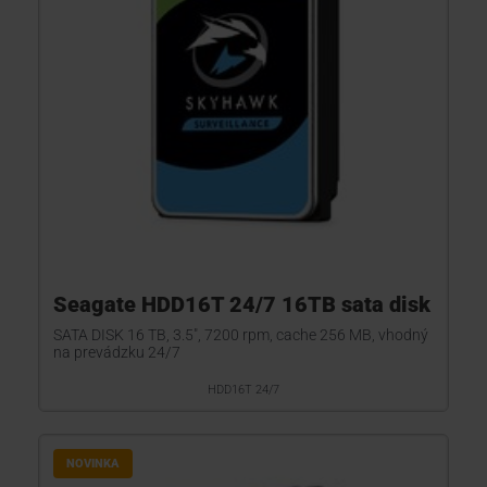
Seagate HDD16T 24/7 16TB sata disk
SATA DISK 16 TB, 3.5", 7200 rpm, cache 256 MB, vhodný
na prevádzku 24/7
HDD16T 24/7
NOVINKA