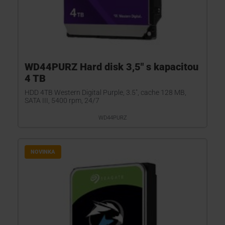
WD44PURZ Hard disk 3,5" s kapacitou
4 TB
HDD 4TB Western Digital Purple, 3.5", cache 128 MB,
SATA III, 5400 rpm, 24/7
WD44PURZ
NOVINKA