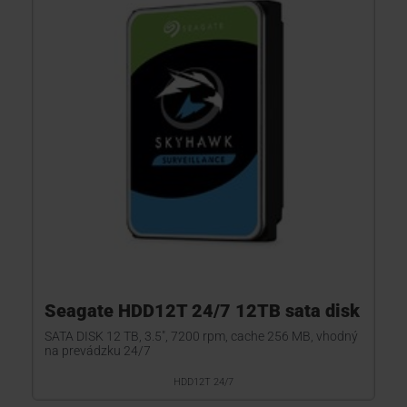
Seagate HDD12T 24/7 12TB sata disk
SATA DISK 12 TB, 3.5", 7200 rpm, cache 256 MB, vhodný
na prevádzku 24/7
HDD12T 24/7