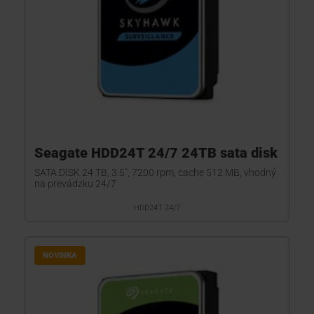
Seagate HDD24T 24/7 24TB sata disk
SATA DISK 24 TB, 3.5", 7200 rpm, cache 512 MB, vhodný
na prevádzku 24/7
HDD24T 24/7
NOVINKA