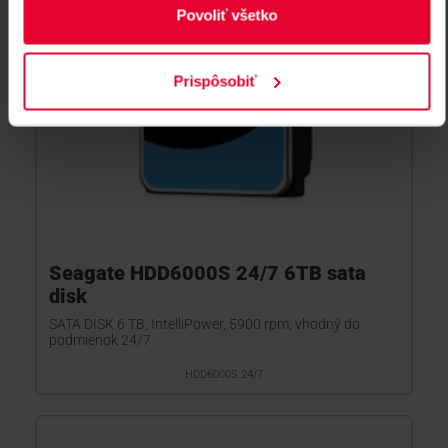
Povoliť všetko
Prispôsobiť
Seagate HDD6000S 24/7 6TB sata
disk
SATA DISK 6 TB, IntelliPower, 5900 rpm, vhodný do
podmienok 24/7
HDD6000S 24/7