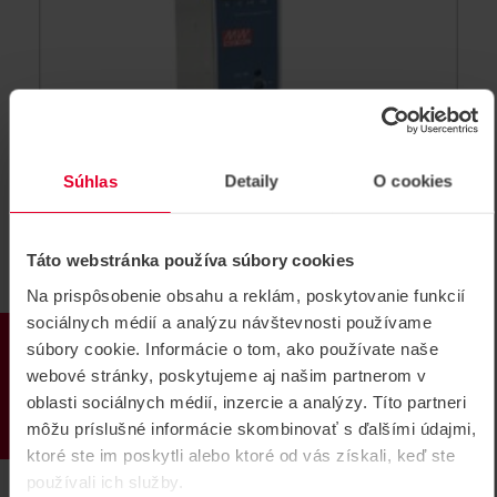
Súhlas
Detaily
O cookies
Táto webstránka používa súbory cookies
NDR-75-12 zdroj 12VDC/6,3A na DIN
Na prispôsobenie obsahu a reklám, poskytovanie funkcií
lištu
sociálnych médií a analýzu návštevnosti používame
PRODUKTY
zdroj 12VDC/6,3A na DIN lištu, vstup 90~264 VAC
súbory cookie. Informácie o tom, ako používate naše
webové stránky, poskytujeme aj našim partnerom v
Tento produkt už nie je v ponuke.
oblasti sociálnych médií, inzercie a analýzy. Títo partneri
NDR-75-12
môžu príslušné informácie skombinovať s ďalšími údajmi,
ktoré ste im poskytli alebo ktoré od vás získali, keď ste
používali ich služby.
ARCHÍV