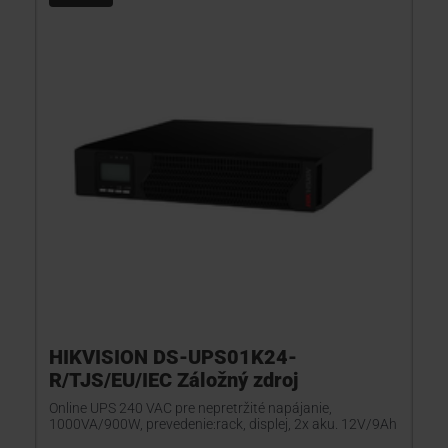
KONTAKTY
HIKVISION DS-UPS01K24-
R/TJS/EU/IEC Záložný zdroj
Online UPS 240 VAC pre nepretržité napájanie,
1000VA/900W, prevedenie:rack, displej, 2x aku. 12V/9Ah