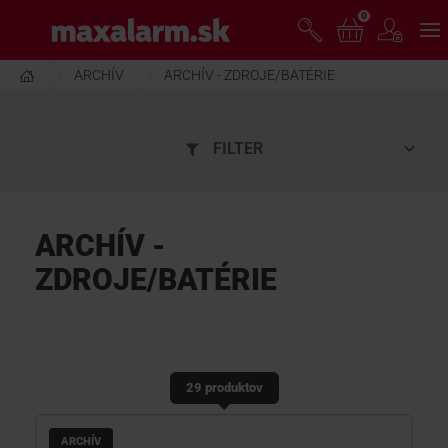
Prejsť
0
www.maxalarm.sk
k
hlavnému
obsahu
ARCHÍV
ARCHÍV - ZDROJE/BATÉRIE
VOĽNÝ PREDAJ
FILTER
AKCIA MESIACA
PRODUKTY
ARCHÍV -
ZDROJE/BATÉRIE
SPOLOČNOSŤ
ŠKOLENIE
29 produktov
PODPORA
ARCHÍV