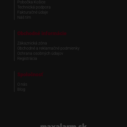
Pobočka Košice
Technická podpora
Fakturačné údaje
Náš tím
Obchodné informácie
Zákaznická zóna
Obchodné a reklamačné podmienky
Ochrana osobných údajov
Registrácia
Spoločnosť
O nás
Blog
www.maxalarm.sk