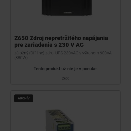
Z650 Zdroj nepretržitého napájania
pre zariadenia s 230 V AC
záložný (Off line) zdroj UPS 230VAC s výkonom 650VA
(380W)
Tento produkt už nie je v ponuke.
Z650
ARCHÍV