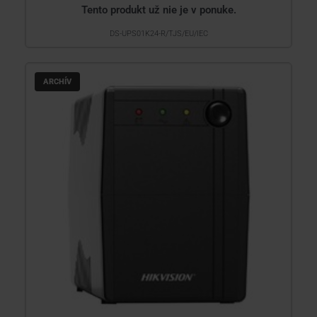
Tento produkt už nie je v ponuke.
DS-UPS01K24-R/TJS/EU/IEC
ARCHÍV