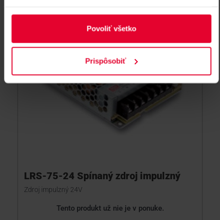
Povoliť všetko
Prispôsobiť
LRS-75-24 Spínaný zdroj impulzný
Zdroj impulzný 24V
Tento produkt už nie je v ponuke.