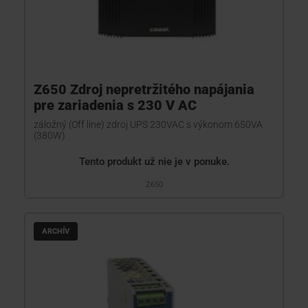
Z650 Zdroj nepretržitého napájania
pre zariadenia s 230 V AC
záložný (Off line) zdroj UPS 230VAC s výkonom 650VA
(380W)
Tento produkt už nie je v ponuke.
Z650
ARCHÍV