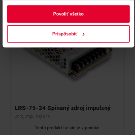
Povoliť všetko
Prispôsobiť
LRS-75-24 Spínaný zdroj impulzný
Zdroj impulzný 24V
Tento produkt už nie je v ponuke.