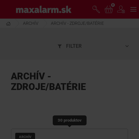
Prejsť
0
www.maxalarm.sk
k
hlavnému
obsahu
ARCHÍV
ARCHÍV - ZDROJE/BATÉRIE
VOĽNÝ PREDAJ
FILTER
AKCIA MESIACA
PRODUKTY
ARCHÍV -
ZDROJE/BATÉRIE
SPOLOČNOSŤ
ŠKOLENIE
30 produktov
PODPORA
ARCHÍV