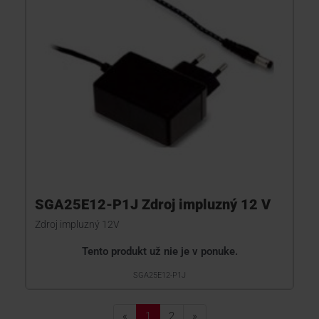
SGA25E12-P1J Zdroj impluzný 12 V
Zdroj impluzný 12V
Tento produkt už nie je v ponuke.
SGA25E12-P1J
«
1
2
»