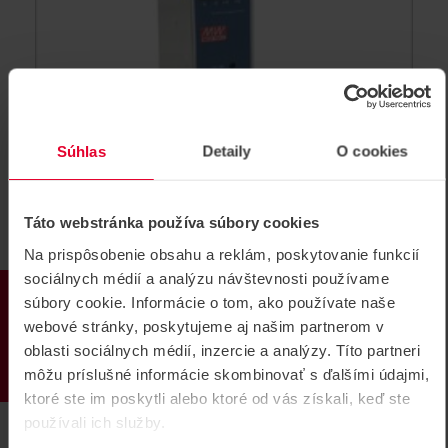
Súhlas
Detaily
O cookies
Táto webstránka používa súbory cookies
NDR-75-12 zdroj 12VDC/6,3A na DIN
Na prispôsobenie obsahu a reklám, poskytovanie funkcií
lištu
sociálnych médií a analýzu návštevnosti používame
PRODUKTY
súbory cookie. Informácie o tom, ako používate naše
zdroj 12VDC/6,3A na DIN lištu, vstup 90~264 VAC
webové stránky, poskytujeme aj našim partnerom v
Tento produkt už nie je v ponuke.
oblasti sociálnych médií, inzercie a analýzy. Títo partneri
môžu príslušné informácie skombinovať s ďalšími údajmi,
NDR-75-12
ktoré ste im poskytli alebo ktoré od vás získali, keď ste
používali ich služby.
ARCHÍV