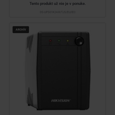
Tento produkt už nie je v ponuke.
DS-UPS01K24-R/TJS/EU/IEC
ARCHÍV