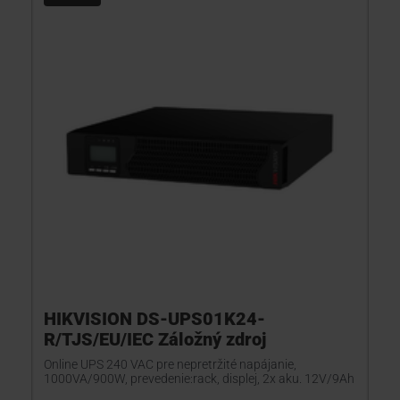
KONTAKTY
HIKVISION DS-UPS01K24-
R/TJS/EU/IEC Záložný zdroj
Online UPS 240 VAC pre nepretržité napájanie,
1000VA/900W, prevedenie:rack, displej, 2x aku. 12V/9Ah