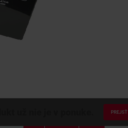
ukt už nie je v ponuke.
PREJSŤ