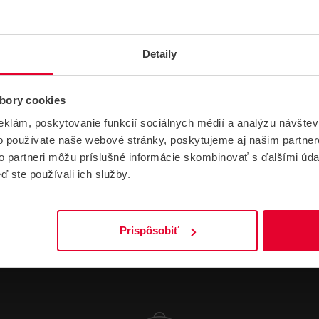
Typ zdroja
Akumulátory
Detaily
Výstupné napätie
12 V DC
Špecifická vlastnosť
100 Ah
bory cookies
eklám, poskytovanie funkcií sociálnych médií a analýzu návšte
Hmotnosť
30 kg
o používate naše webové stránky, poskytujeme aj našim partner
to partneri môžu príslušné informácie skombinovať s ďalšími údaj
ď ste používali ich služby.
Prispôsobiť