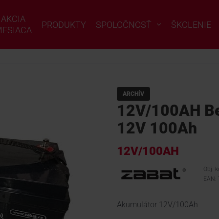
AKCIA
PRODUKTY
SPOLOČNOSŤ
ŠKOLENIE
ESIACA
ARCHÍV
12V/100AH Be
12V 100Ah
12V/100AH
Obj. 
EAN:
Akumulátor 12V/100Ah