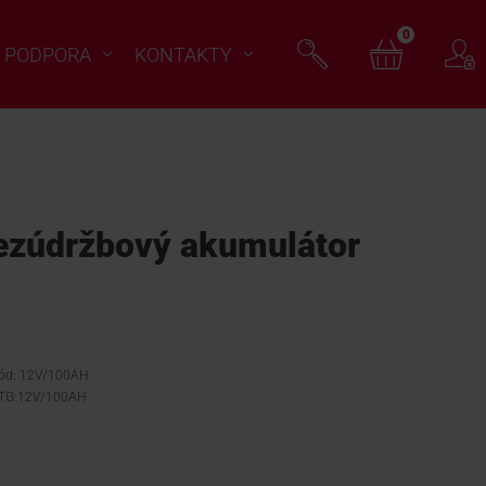
0
PODPORA
KONTAKTY
zúdržbový akumulátor
kód: 12V/100AH
 TG:12V/100AH