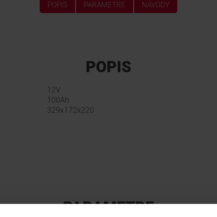
POPIS
PARAMETRE
NÁVODY
POPIS
12V
100Ah
329x172x220
PARAMETRE