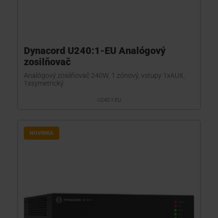
Dynacord U240:1-EU Analógový
zosilňovač
Analógový zosilňovač 240W, 1 zónový, vstupy 1xAUX,
1xsymetrický
U240:1-EU
NOVINKA