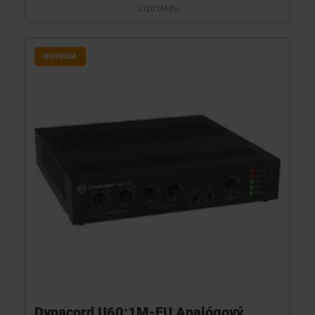
U120:1M-EU
NOVINKA
Dynacord U60:1M-EU Analógový