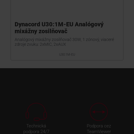
Dynacord U30:1M-EU Analógový
mixážny zosilňovač
Analógový mixážny zosilňovač 30W, 1 zónový, viaceré
zdroje zvuku: 2xMIC, 2xAUX
U30:1M-EU
Technická
Podpora cez
podpora 24/7
TeamViewer