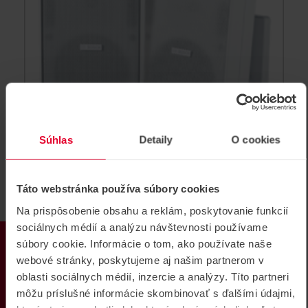
Súhlas
Detaily
O cookies
BOSCH LB20-PC30-5L Reproduktor
Táto webstránka používa súbory cookies
skrinkový 5 "70 / 100V biely pár
Na prispôsobenie obsahu a reklám, poskytovanie funkcií
Reproduktor skrinkový 5 "70 / 100V biely pár
sociálnych médií a analýzu návštevnosti používame
PRODUKTY
súbory cookie. Informácie o tom, ako používate naše
LB20-PC30-5L
webové stránky, poskytujeme aj našim partnerom v
oblasti sociálnych médií, inzercie a analýzy. Títo partneri
môžu príslušné informácie skombinovať s ďalšími údajmi,
NOVINKA