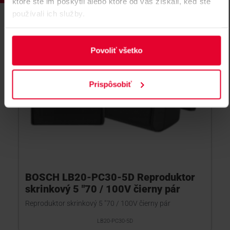
ktoré ste im poskytli alebo ktoré od vás získali, keď ste
používali ich služby.
Povoliť všetko
Prispôsobiť
BOSCH LB20-PC30-5D Reproduktor
skrinkový 5 "70 / 100V čierny pár
Reproduktor skrinkový 5 "70 / 100V čierny pár
LB20-PC30-5D