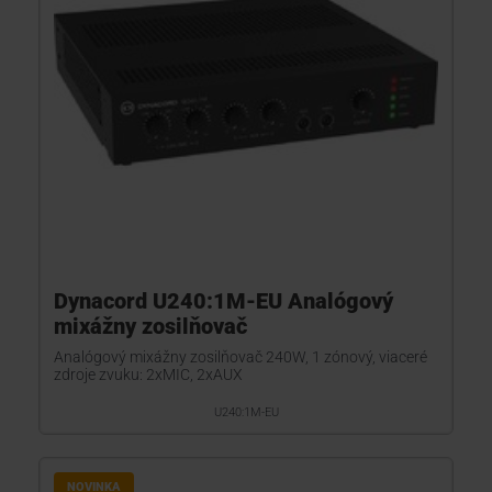
Dynacord U240:1M-EU Analógový
mixážny zosilňovač
Analógový mixážny zosilňovač 240W, 1 zónový, viaceré
zdroje zvuku: 2xMIC, 2xAUX
U240:1M-EU
NOVINKA