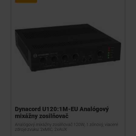
Dynacord U120:1M-EU Analógový
mixážny zosilňovač
Analógový mixážny zosilňovač 120W, 1 zónový, viaceré
zdroje zvuku: 2xMIC, 2xAUX