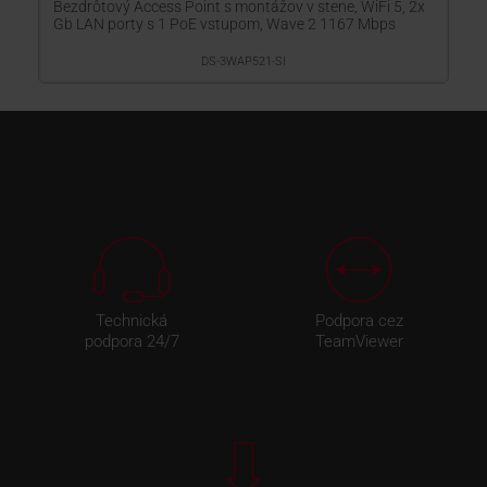
Bezdrôtový Access Point s montážov v stene, WiFi 5, 2x
Gb LAN porty s 1 PoE vstupom, Wave 2 1167 Mbps
DS-3WAP521-SI
Technická
Podpora cez
podpora 24/7
TeamViewer