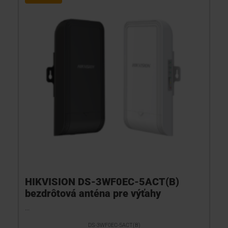
KONTAKTY
HIKVISION DS-3WF0EC-5ACT(B)
bezdrôtová anténa pre výťahy
...
DS-3WF0EC-5ACT(B)