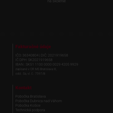
na školenie
Fakturačné údaje
IČO: 36340804 | DIČ: 2021919658
IČ DPH: SK2021919658
IBAN : SK51 1100 0000 0029 4205 9929
zapísané v OR MS Bratislava III,
odd.: Sa, vl. č.: 7597/B
Kontakt
Pobočka Bratislava
Pobočka Dubnica nad Váhom
Pobočka Košice
Technická podpora