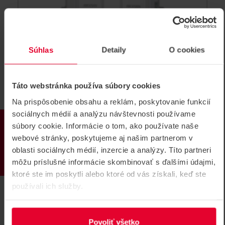
Súhlas
Detaily
O cookies
Táto webstránka používa súbory cookies
Na prispôsobenie obsahu a reklám, poskytovanie funkcií
sociálnych médií a analýzu návštevnosti používame
HIKVISION DS-3WF02-5AC/D
PRODUKTY
súbory cookie. Informácie o tom, ako používate naše
bezdrôtová anténa
webové stránky, poskytujeme aj našim partnerom v
WiFi bridge (bezdrôtová anténa), 5GHz, 867 Mbps, 5km
oblasti sociálnych médií, inzercie a analýzy. Títo partneri
dosah v exteriéri, pasívne PoE, IP55, sada 2ks
môžu príslušné informácie skombinovať s ďalšími údajmi,
DS-3WF02-5AC/D
ktoré ste im poskytli alebo ktoré od vás získali, keď ste
používali ich služby.
Povoliť všetko