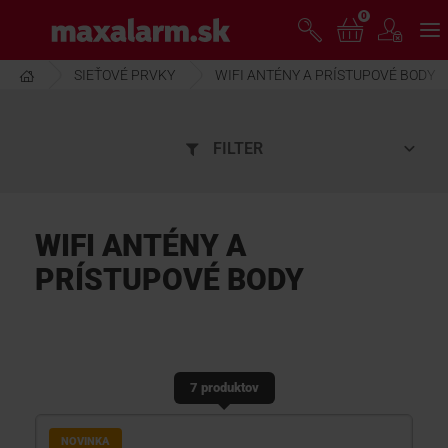
Prejsť
0
www.maxalarm.sk
k
hlavnému
obsahu
SIEŤOVÉ PRVKY
WIFI ANTÉNY A PRÍSTUPOVÉ BODY
VOĽNÝ PREDAJ
FILTER
AKCIA MESIACA
PRODUKTY
WIFI ANTÉNY A
PRÍSTUPOVÉ BODY
SPOLOČNOSŤ
ŠKOLENIE
7 produktov
PODPORA
NOVINKA