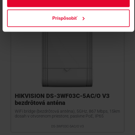
Prispôsobiť
HIKVISION DS-3WF03C-5AC/O V3
bezdrôtová anténa
WiFi bridge (bezdrôtová anténa), 5GHz, 867 Mbps, 15km
dosah v otvorenom priestore, pasívne PoE, IP65
DS-3WF03C-5AC/O V3