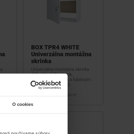
BOX TPR4 WHITE
na
Univerzálna montážna
skrinka
ka
Univerzálna montážna skrinka
400x400x140, zámok,
vým
montážnou doskou a káblovým
vstupom, biela, IP20
BOX TPR4 WHITE
O cookies
vnosti používame súbory