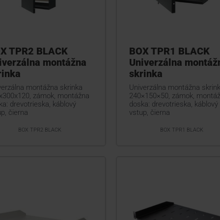
X TPR2 BLACK
BOX TPR1 BLACK
iverzálna montážna
Univerzálna montáž
rinka
skrinka
verzálna montážna skrinka
Univerzálna montážna skrin
x300x120, zámok, montážna
240×150×50, zámok, montá
a: drevotrieska, káblový
doska: drevotrieska, káblový
p, čierna
vstup, čierna
BOX TPR2 BLACK
BOX TPR1 BLACK