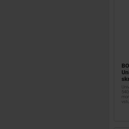
BO
Un
sk
Uni
540
mon
vst