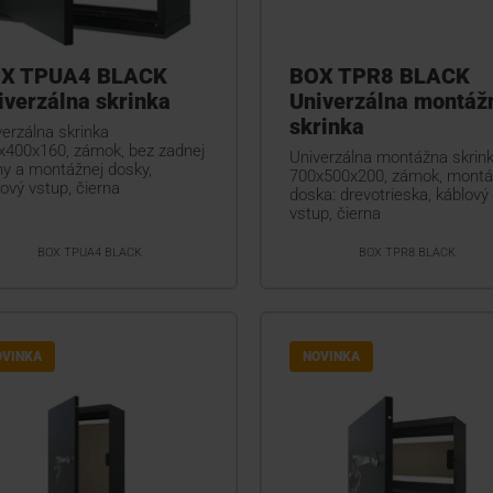
X TPUA4 BLACK
BOX TPR8 BLACK
iverzálna skrinka
Univerzálna montáž
skrinka
erzálna skrinka
x400x160, zámok, bez zadnej
Univerzálna montážna skrin
ny a montážnej dosky,
700x500x200, zámok, mont
ový vstup, čierna
doska: drevotrieska, káblový
vstup, čierna
BOX TPUA4 BLACK
BOX TPR8 BLACK
OVINKA
NOVINKA