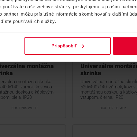
o používate naše webové stránky, poskytujeme aj našim partner
to partneri môžu príslušné informácie skombinovať s ďalšími údaj
ď ste používali ich služby.
Prispôsobiť
X TPR5 WHITE
BOX TPR5 BLACK
iverzálna montážna
Univerzálna montáž
rinka
skrinka
verzálna montážna skrinka
Univerzálna montážna skrin
x400x140, zámok, kovovou
520x400x140, zámok, kovov
tážnou doskou a káblovým
montážnou doskou a káblo
pom, biela, IP20
vstupom, čierna, IP20
BOX TPR5 WHITE
BOX TPR5 BLACK