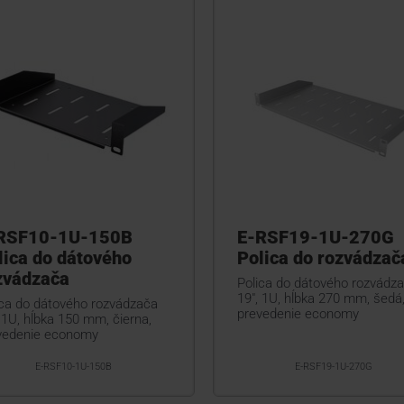
RSF10-1U-150B
E-RSF19-1U-270G
lica do dátového
Polica do rozvádzač
zvádzača
Polica do dátového rozvádz
19", 1U, hĺbka 270 mm, šedá
ica do dátového rozvádzača
prevedenie economy
 1U, hĺbka 150 mm, čierna,
vedenie economy
E-RSF10-1U-150B
E-RSF19-1U-270G