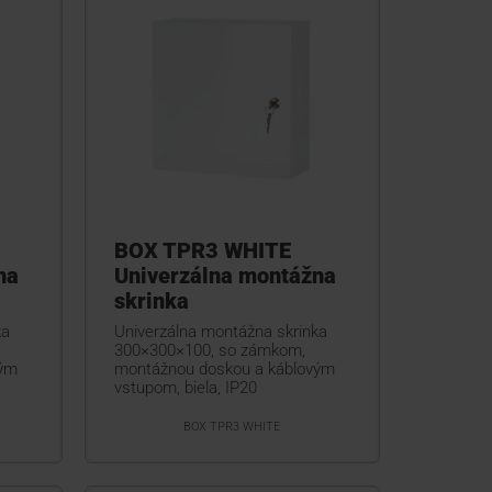
BOX TPR3 WHITE
na
Univerzálna montážna
skrinka
ka
Univerzálna montážna skrinka
300×300×100, so zámkom,
vým
montážnou doskou a káblovým
vstupom, biela, IP20
BOX TPR3 WHITE