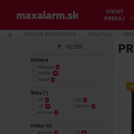
Prejsť
k
VOĽNÝ
www.maxalarm.sk
hlavnému
PREDAJ
M
obsahu
DÁTOVÉ ROZVÁDZAČE
STALFLEX
PRÍ
PR
FILTER
Výrobca
Hikvision
2
Stalflex
26
Pulsar
5
N
Šírka (")
10"
520
2
2
19"
540 mm
25
2
400 mm
2
Výška (U)
400 mm
1U
4
25