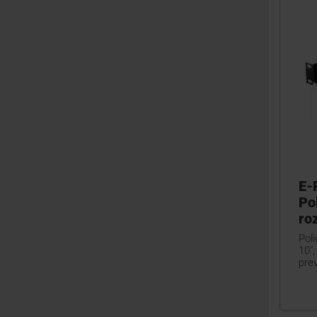
E-
Po
ro
Pol
10",
pre