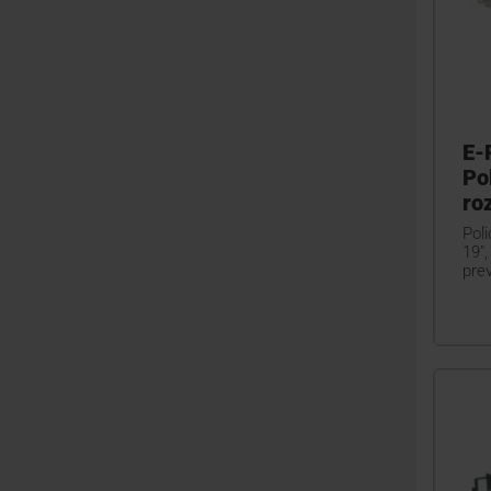
E-
Po
ro
Pol
19"
pre