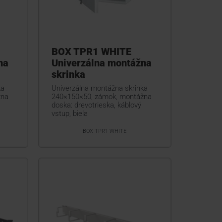
BOX TPR1 WHITE
na
Univerzálna montážna
skrinka
ka
Univerzálna montážna skrinka
žna
240×150×50, zámok, montážna
doska: drevotrieska, káblový
vstup, biela
BOX TPR1 WHITE