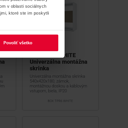
om v oblasti sociálnych
mi, ktoré ste im poskytli
Povoliť všetko
BOX TPR6 WHITE
na
Univerzálna montážna
skrinka
ka
Univerzálna montážna skrinka
ou
540x420x180, zámok,
vým
montážnou doskou a káblovým
vstupom, biela, IP20
BOX TPR6 WHITE