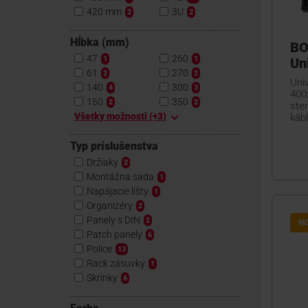
420 mm
3U
2
2
Hĺbka (mm)
BO
47
260
1
1
Un
61
270
2
2
Univ
140
300
4
3
400
150
350
2
2
ste
Všetky možnosti (+3)
kábl
Typ príslušenstva
Držiaky
2
Montážna sada
1
Napájacie lišty
1
Organizéry
2
Panely s DIN
2
N
Patch panely
6
Police
13
Rack zásuvky
1
Skrinky
6