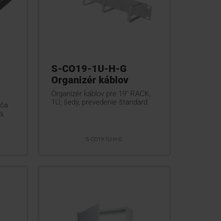
S-CO19-1U-H-G
Organizér káblov
Organizér káblov pre 19" RACK,
1U, šedý, prevedenie štandard
ača
a,
S-CO19-1U-H-G