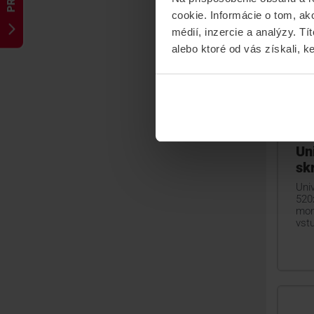
cookie. Informácie o tom, ak
médií, inzercie a analýzy. Tí
alebo ktoré od vás získali, ke
BO
Un
sk
Uni
520
mon
vstu