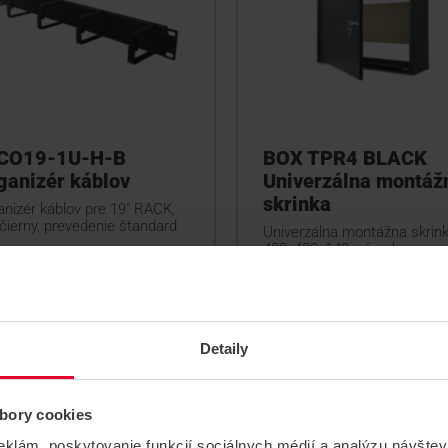
CO19-1U-H-B
BOX TPR4 BLACK
ganizér káblov
Univerzálna montáž
skrinka
anizér káblov pre 19" RACK,
čierny, prevedenie štandard
Univerzálna montážna skrin
400x400x140, zámok,
montážnou doskou a káblo
vstupom, čierna, IP20
S-CO19-1U-H-B
BOX TPR4 BLACK
Detaily
bory cookies
eklám, poskytovanie funkcií sociálnych médií a analýzu návšte