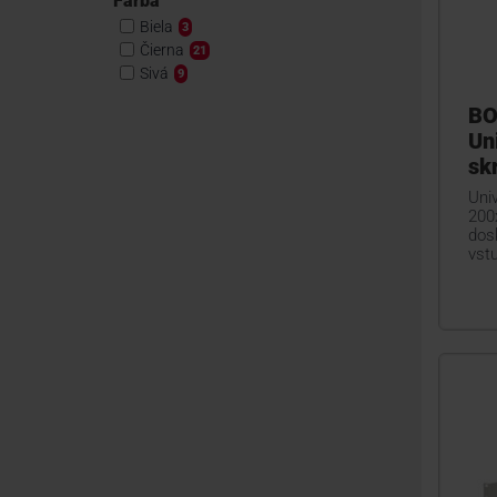
Farba
Biela
3
Čierna
21
Sivá
9
BO
Un
sk
Uni
200
dosk
vstu