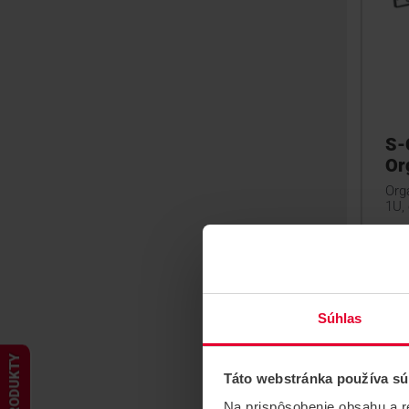
S-
Or
Org
1U, 
Súhlas
PRODUKTY
Táto webstránka používa sú
Na prispôsobenie obsahu a r