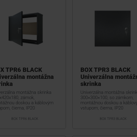
X TPR6 BLACK
BOX TPR3 BLACK
iverzálna montážna
Univerzálna montáž
rinka
skrinka
verzálna montážna skrinka
Univerzálna montážna skrin
x420x180, zámok,
300×300×100, so zámkom,
tážnou doskou a káblovým
montážnou doskou a káblo
upom, čierna, IP20
vstupom, čierna, IP20
BOX TPR6 BLACK
BOX TPR3 BLACK