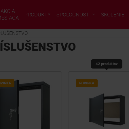
AKCIA
PRODUKTY
SPOLOČNOSŤ
ŠKOLENIE
ESIACA
SLUŠENSTVO
ÍSLUŠENSTVO
42 produktov
OVINKA
NOVINKA