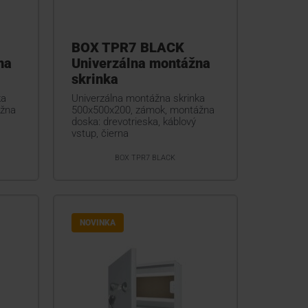
BOX TPR7 BLACK
na
Univerzálna montážna
skrinka
ka
Univerzálna montážna skrinka
ážna
500x500x200, zámok, montážna
doska: drevotrieska, káblový
vstup, čierna
BOX TPR7 BLACK
NOVINKA