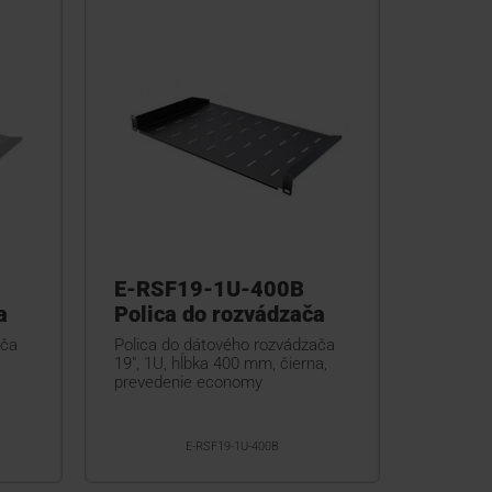
E-RSF19-1U-400B
a
Polica do rozvádzača
ača
Polica do dátového rozvádzača
,
19", 1U, hĺbka 400 mm, čierna,
prevedenie economy
E-RSF19-1U-400B