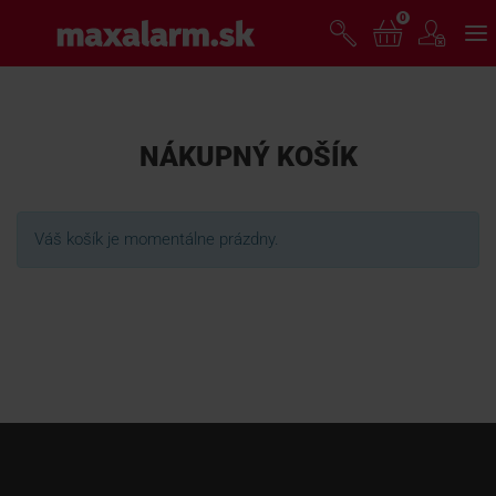
Prejsť
0
www.maxalarm.sk
k
hlavnému
obsahu
VOĽNÝ PREDAJ
NÁKUPNÝ KOŠÍK
AKCIA MESIACA
Váš košík je momentálne prázdny.
PRODUKTY
SPOLOČNOSŤ
ŠKOLENIE
PODPORA