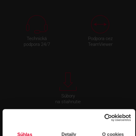
KONTAKTY
Technická
Podpora cez
podpora 24/7
TeamViewer
Súbory
na stiahnutie
Súhlas
Detaily
O cookies