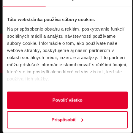
Pre zákazníkov s rámovcovou zmluvou pri
Táto webstránka používa súbory cookies
objednávkach nad 300 € bez DPH
DOPRAVA ZADARMO
Na prispôsobenie obsahu a reklám, poskytovanie funkcií
sociálnych médií a analýzu návštevnosti používame
PRODUKTY
súbory cookie. Informácie o tom, ako používate naše
webové stránky, poskytujeme aj našim partnerom v
oblasti sociálnych médií, inzercie a analýzy. Títo partneri
môžu príslušné informácie skombinovať s ďalšími údajmi,
ktoré ste im poskytli alebo ktoré od vás získali, keď ste
používali ich služby.
Prihlásenie
na školenie
Povoliť všetko
Prispôsobiť