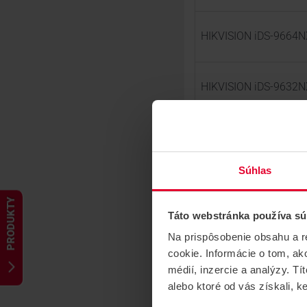
HIKVISION iDS-9664NX
HIKVISION iDS-9632NX
MV-8 Testovací sprej 
Súhlas
MV-8 Testovací sprej 
PRODUKTY
Táto webstránka používa sú
Na prispôsobenie obsahu a r
BOX TPR8 BLACK_dat
cookie. Informácie o tom, ak
médií, inzercie a analýzy. Tí
alebo ktoré od vás získali, ke
HIKVISION DS-2CD2T46