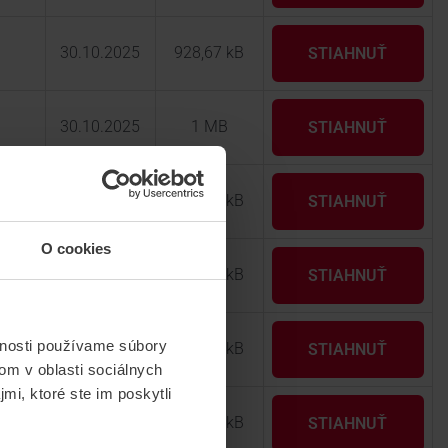
30.10.2025
928,67 kB
STIAHNUŤ
30.10.2025
1 MB
STIAHNUŤ
25.05.2026
328,59 kB
STIAHNUŤ
O cookies
25.05.2026
428,89 kB
STIAHNUŤ
vnosti používame súbory
15.06.2026
444,22 kB
STIAHNUŤ
om v oblasti sociálnych
mi, ktoré ste im poskytli
11.04.2024
997,63 kB
STIAHNUŤ