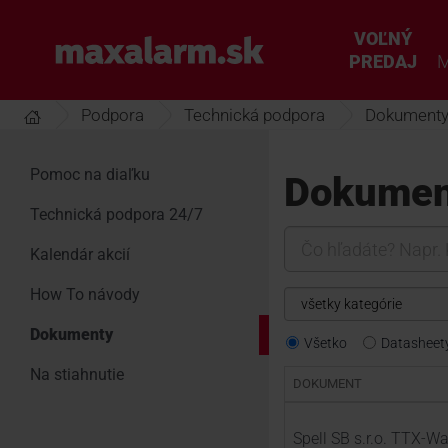
Prejsť
k
VOĽNÝ
www.maxalarm.sk
hlavnému
PREDAJ
M
obsahu
Podpora
Technická podpora
Dokument
Pomoc na diaľku
Dokument
Technická podpora 24/7
Čo
Kalendár akcií
hľadáte?
Napr.
How To návody
Kamery
Hikvision,
Dokumenty
DS-
Všetko
Datasheet
2CD..,...
Na stiahnutie
DOKUMENT
Spell SB s.r.o. TTX-W