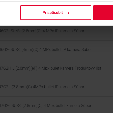
G2-4I(6mm)(C) 4 MPx bullet IP kamera Produktový list
Prispôsobiť
6G2-ISU/SL(2.8mm)(C) 4 MPx IP kamera Súbor
6G2-ISU/SL(4mm)(C) 4 MPx bullet IP kamera Súbor
G2H-LI(2.8mm)(eF) 4 Mpx bulet kamera Produktový list
7G2-L(2.8mm)(C) 4MPx bullet IP kamera Súbor
7G2-LSU/SL(2.8mm)(C) 4 Mpx bullet kamera Súbor