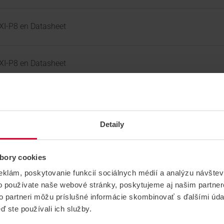
I-P8 en Datasheet
I-P8 en Datasheet
pre optické hlásiče_bezpečnostný_list
Detaily
pre optické hlásiče_datasheet
bory cookies
eklám, poskytovanie funkcií sociálnych médií a analýzu návšte
asheet_en
o používate naše webové stránky, poskytujeme aj našim partner
to partneri môžu príslušné informácie skombinovať s ďalšími údaj
ď ste používali ich služby.
G2-4I(4mm)(C) 4 MPx Bullet kamera Produktový list