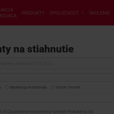
AKCIA
PRODUKTY
SPOLOČNOSŤ
ŠKOLENIE
ESIACA
y
y na stiahnutie
y
Marketingové materiály
Softvér, Firmvér
all N Obojsmerne trojramenný turniket Produktový list