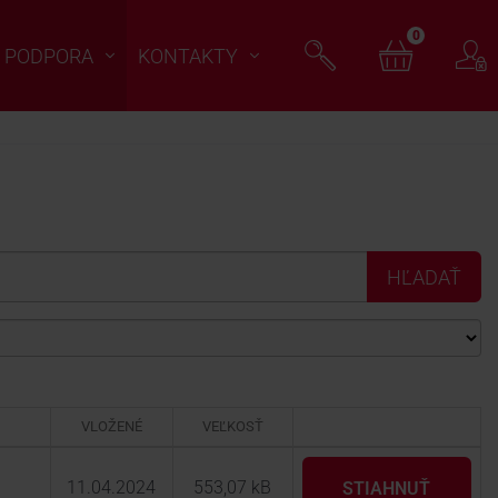
0
PODPORA
KONTAKTY
AKCIE
VLOŽENÉ
VEĽKOSŤ
11.04.2024
553,07 kB
STIAHNUŤ