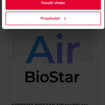
Povoliť všetko
BioStation 3 - APWB AIR
Prispôsobiť
NOVINKA