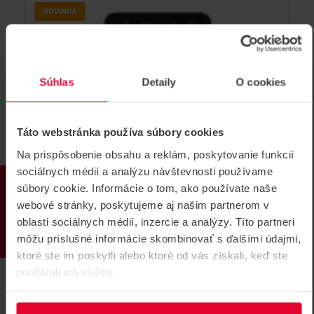
NOVINKA
Súhlas
Detaily
O cookies
Táto webstránka používa súbory cookies
Na prispôsobenie obsahu a reklám, poskytovanie funkcií
sociálnych médií a analýzu návštevnosti používame
PRODUKTY
súbory cookie. Informácie o tom, ako používate naše
webové stránky, poskytujeme aj našim partnerom v
oblasti sociálnych médií, inzercie a analýzy. Títo partneri
môžu príslušné informácie skombinovať s ďalšími údajmi,
ktoré ste im poskytli alebo ktoré od vás získali, keď ste
SUPREMA BioStation 3 BS3-APWB
používali ich služby.
AIR Biometrický terminál
...