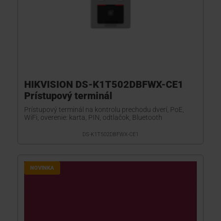
HIKVISION DS-K1T502DBFWX-CE1
Prístupový terminál
Prístupový terminál na kontrolu prechodu dverí, PoE,
WiFi, overenie: karta, PIN, odtlačok, Bluetooth
DS-K1T502DBFWX-CE1
NOVINKA