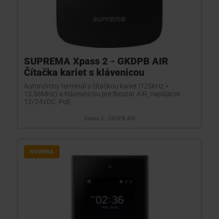
SUPREMA Xpass 2 - GKDPB AIR
Čítačka kariet s klávenicou
Autonómny terminál s čítačkou kariet (125kHz +
13,56MHz) a klávesnicou pre Biostar AIR, napájanie
12/24VDC, PoE
Xpass 2 - GKDPB AIR
NOVINKA