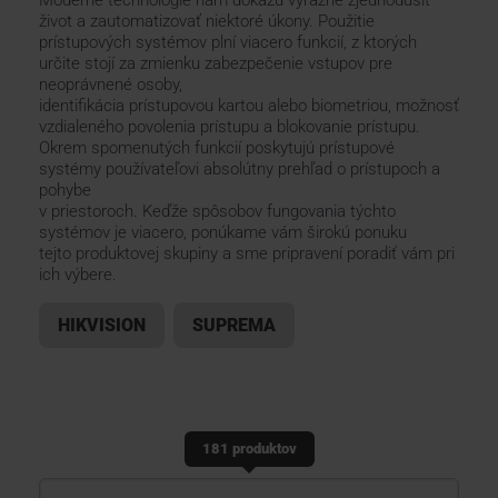
Moderné technológie nám dokážu výrazne zjednodušiť
život a zautomatizovať niektoré úkony. Použitie
prístupových systémov plní viacero funkcií, z ktorých
KONTAKTY
určite stojí za zmienku zabezpečenie vstupov pre
neoprávnené osoby,
identifikácia prístupovou kartou alebo biometriou, možnosť
vzdialeného povolenia prístupu a blokovanie prístupu.
Okrem spomenutých funkcií poskytujú prístupové
systémy používateľovi absolútny prehľad o prístupoch a
pohybe
v priestoroch. Keďže spôsobov fungovania týchto
systémov je viacero, ponúkame vám širokú ponuku
tejto produktovej skupiny a sme pripravení poradiť vám pri
ich výbere.
HIKVISION
SUPREMA
181 produktov