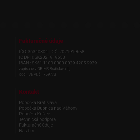
Fakturačné údaje
IČO: 36340804 | DIČ: 2021919658
IČ DPH: SK2021919658
IBAN : SK51 1100 0000 0029 4205 9929
zapísané v OR MS Bratislava III,
odd.: Sa, vl. č.: 7597/B
Kontakt
Pobočka Bratislava
Pobočka Dubnica nad Váhom
Pobočka Košice
Technická podpora
Fakturačné údaje
Náš tím