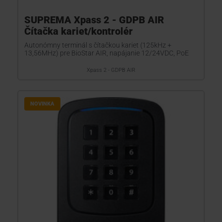
SUPREMA Xpass 2 - GDPB AIR
Čítačka kariet/kontrolér
Autonómny terminál s čítačkou kariet (125kHz +
13,56MHz) pre BioStar AIR, napájanie 12/24VDC, PoE
Xpass 2 - GDPB AIR
NOVINKA