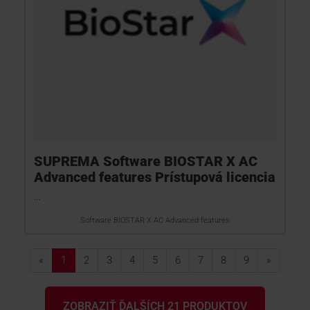
SUPREMA Software BIOSTAR X AC
Advanced features Prístupová licencia
...
Software BIOSTAR X AC Advanced features
«
1
2
3
4
5
6
7
8
9
»
ZOBRAZIŤ ĎALŠÍCH 21 PRODUKTOV