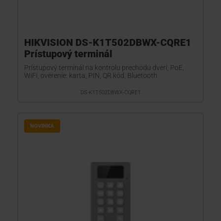
HIKVISION DS-K1T502DBWX-CQRE1
Prístupový terminál
Prístupový terminál na kontrolu prechodu dverí, PoE,
WiFi, overenie: karta, PIN, QR kód, Bluetooth
DS-K1T502DBWX-CQRE1
NOVINKA