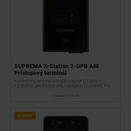
SUPREMA X-Station 2-DPB AIR
Prístupový terminál
Autonómny terminál s čítačkou kariet (125kHz +
13,56MHz) pre BioStar AIR, napájanie 12/24VDC, PoE
X-Station 2-DPB AIR
NOVINKA