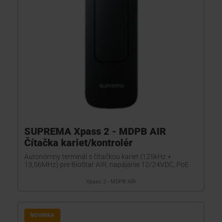
SUPREMA Xpass 2 - MDPB AIR
Čítačka kariet/kontrolér
Autonómny terminál s čítačkou kariet (125kHz +
13,56MHz) pre BioStar AIR, napájanie 12/24VDC, PoE
Xpass 2 - MDPB AIR
NOVINKA