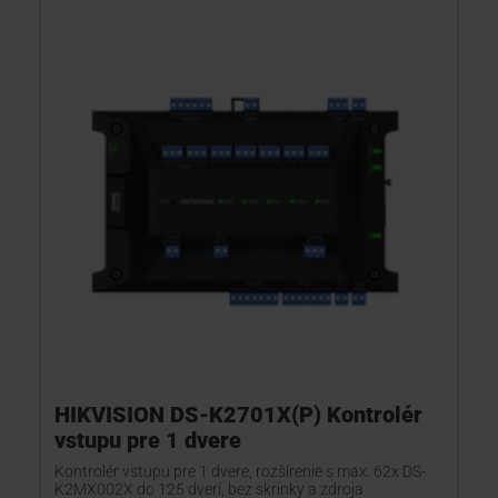
HIKVISION DS-K2701X(P) Kontrolér
vstupu pre 1 dvere
Kontrolér vstupu pre 1 dvere, rozšírenie s max. 62x DS-
K2MX002X do 125 dverí, bez skrinky a zdroja