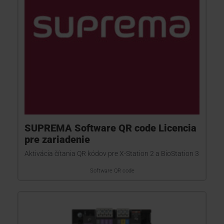
SUPREMA Software QR code Licencia
pre zariadenie
Aktivácia čítania QR kódov pre X-Station 2 a BioStation 3
Software QR code