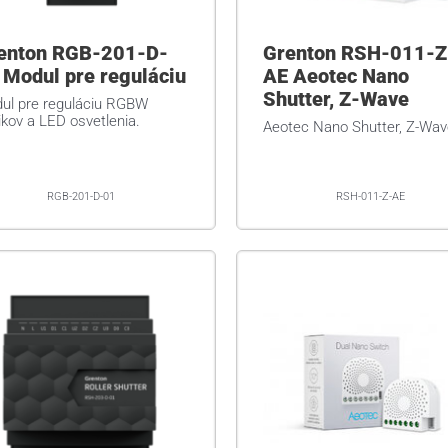
enton RGB-201-D-
Grenton RSH-011-Z
 Modul pre reguláciu
AE Aeotec Nano
Shutter, Z-Wave
ul pre reguláciu RGBW
ikov a LED osvetlenia.
Aeotec Nano Shutter, Z-Wav
RGB-201-D-01
RSH-011-Z-AE