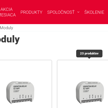
AKCIA
PRODUKTY
SPOLOČNOSŤ
ŠKOLENIE
ESIACA
Moduly
duly
23 produktov