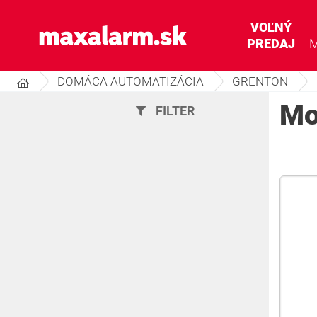
Prejsť
k
VOĽNÝ
www.maxalarm.sk
hlavnému
PREDAJ
M
obsahu
DOMÁCA AUTOMATIZÁCIA
GRENTON
Mo
FILTER