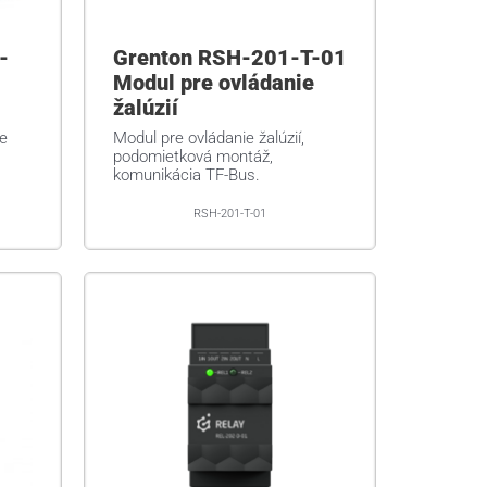
-
Grenton RSH-201-T-01
Modul pre ovládanie
žalúzií
e
Modul pre ovládanie žalúzií,
podomietková montáž,
komunikácia TF-Bus.
RSH-201-T-01