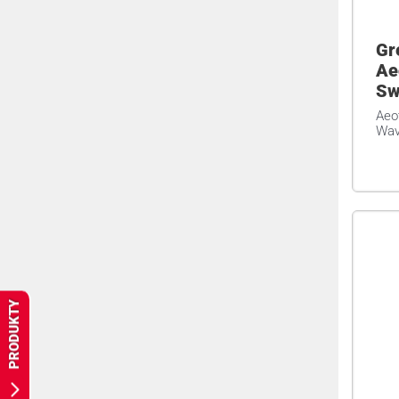
Gr
Ae
Sw
Aeo
Wa
PRODUKTY