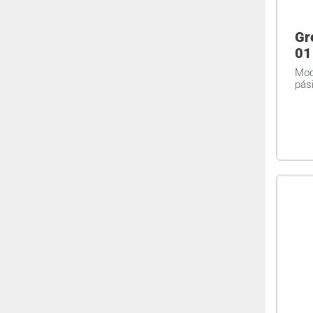
Gr
01
Mod
pás