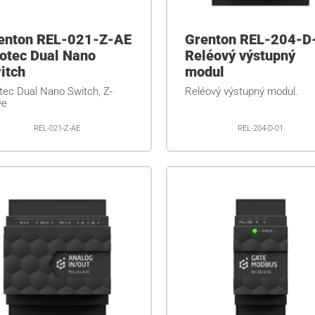
enton REL-021-Z-AE
Grenton REL-204-D
otec Dual Nano
Reléový výstupný
itch
modul
tec Dual Nano Switch, Z-
Reléový výstupný modul.
ve
REL-021-Z-AE
REL-204-D-01