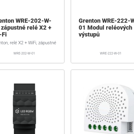
enton WRE-202-W-
Grenton WRE-222-
 zápustné relé X2 +
01 Modul reléových
-Fi
výstupů
ton, relé X2 + WiFi, zápustné
WRE-202-W-01
WRE-222-W-01