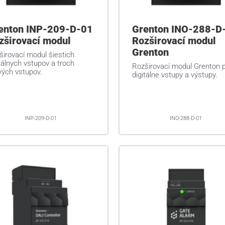
enton INP-209-D-01
Grenton INO-288-D
zširovací modul
Rozširovací modul
Grenton
širovací modul šiestich
tálnych vstupov a troch
Rozširovací modul Grenton 
vých vstupov.
digitálne vstupy a výstupy.
INP-209-D-01
INO-288-D-01