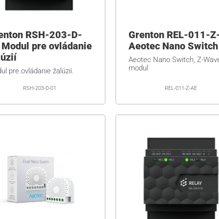
enton RSH-203-D-
Grenton REL-011-Z
 Modul pre ovládanie
Aeotec Nano Switch
úzií
Aeotec Nano Switch, Z-Wav
modul
l pre ovládanie žalúzií.
RSH-203-D-01
REL-011-Z-AE