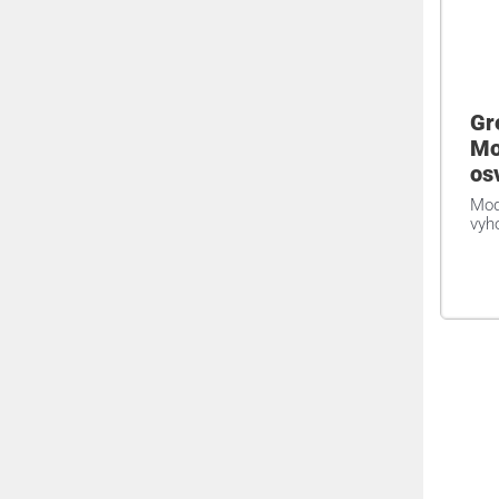
Gr
Mo
os
Mod
vyh