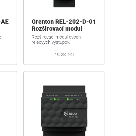
-AE
Grenton REL-202-D-01
Rozširovací modul
e
Rozširovací modul dvoch
reléových výstupov.
REL-202-D-01