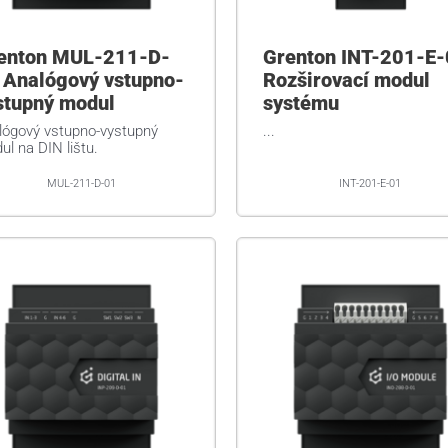
enton MUL-211-D-
Grenton INT-201-E
 Analógový vstupno-
Rozširovací modul
stupný modul
systému
lógový vstupno-vystupný
...
l na DIN lištu.
MUL-211-D-01
INT-201-E-01