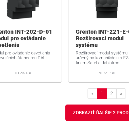
enton INT-202-D-01
Grenton INT-221-E
dul pre ovládanie
Rozširovací modul
vetlenia
systému
ul pre ovládanie osvetlenia
Rozširovací modul systému
ovujúcich štandardu DALI
určený na komunikáciu s EZ
firiem Satel a Jablotron.
INT-202-D-01
INT-221-E-01
«
1
2
»
ZOBRAZIŤ ĎALŠIE 2 PRO