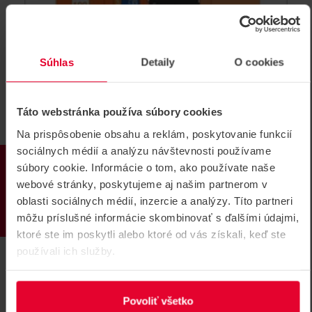
Súhlas
Detaily
O cookies
SD CARD 32GB Adata Mikro SD s
Táto webstránka používa súbory cookies
adaptérom
Na prispôsobenie obsahu a reklám, poskytovanie funkcií
32GB mikro SD HC karta s SD adaptérom 10 MB/s
sociálnych médií a analýzu návštevnosti používame
PRODUKTY
SD CARD 32GB
súbory cookie. Informácie o tom, ako používate naše
webové stránky, poskytujeme aj našim partnerom v
oblasti sociálnych médií, inzercie a analýzy. Títo partneri
môžu príslušné informácie skombinovať s ďalšími údajmi,
ktoré ste im poskytli alebo ktoré od vás získali, keď ste
používali ich služby.
Povoliť všetko