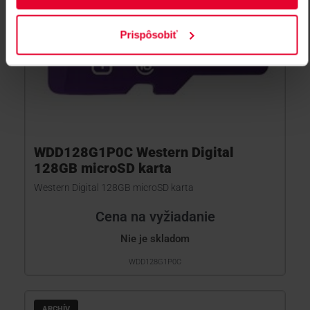
Prispôsobiť
WDD128G1P0C Western Digital
128GB microSD karta
Western Digital 128GB microSD karta
Cena na vyžiadanie
Nie je skladom
WDD128G1P0C
ARCHÍV