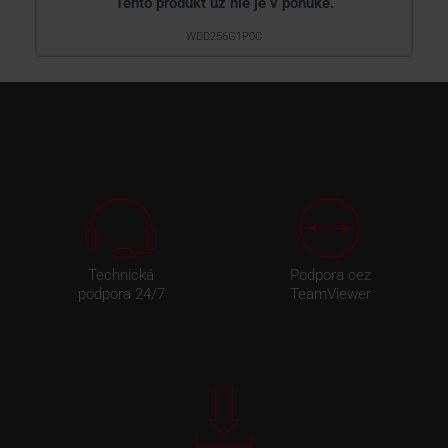
Tento produkt už nie je v ponuke.
WDD256G1P0C
Technická
Podpora cez
podpora 24/7
TeamViewer