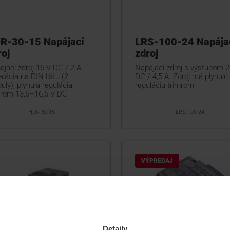
R-30-15 Napájací
LRS-100-24 Napája
roj
zdroj
jací zdroj 15 V DC / 2 A,
Napájací zdroj s výstupom 2
alácia na DIN lištu (2
DC / 4,5 A. Zdroj má plynulú
ly), plynulá regulácia
reguláciu trimrom.
mrom 13,5–16,5 V DC
HDR-30-15
LRS-100-24
VÝPREDAJ
Detaily