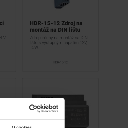
cí
HDR-15-12 Zdroj na
montáž na DIN lištu
4 V
Zdroj určený na montáž na DIN
lištu s výstupným napätím 12V,
15W.
HDR-15-12
O cookies