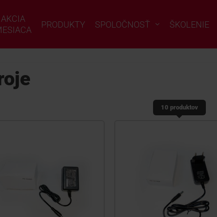
AKCIA
PRODUKTY
SPOLOČNOSŤ
ŠKOLENIE
ESIACA
roje
10 produktov