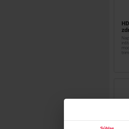
HD
zd
Napá
inšt
modu
tri
Súhlas