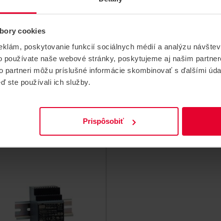
bory cookies
R-30-12 Zdroj na
HIKVISION DS-
eklám, poskytovanie funkcií sociálnych médií a analýzu návšte
N Lištu 12 V DC /
KAW60-2N Zdroj pr
o používate naše webové stránky, poskytujeme aj našim partner
5A
montáž na DIN lištu
to partneri môžu príslušné informácie skombinovať s ďalšími údaj
ď ste používali ich služby.
j na DIN Lištu, 12V DC, 2,5A.
Zdroj pre montáž na DIN lišt
15,00 €
HDR-30-12
DS-KAW60-2N
Prispôsobiť