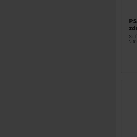
PS
zd
Sieť
200