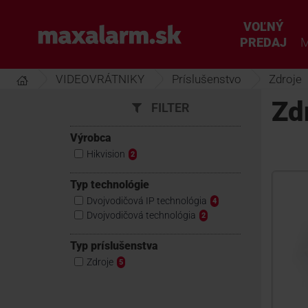
Prejsť
k
VOĽNÝ
www.maxalarm.sk
hlavnému
PREDAJ
M
obsahu
VIDEOVRÁTNIKY
Príslušenstvo
Zdroje
Zd
FILTER
Výrobca
Hikvision
2
Typ technológie
Dvojvodičová IP technológia
4
Dvojvodičová technológia
2
Typ príslušenstva
Zdroje
5