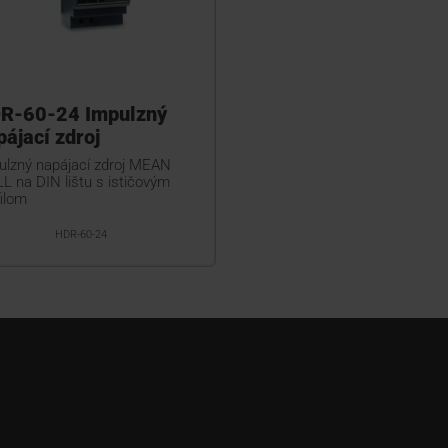
R-60-24 Impulzný
pájací zdroj
ulzný napájací zdroj MEAN
L na DIN lištu s ističovým
ilom
HDR-60-24