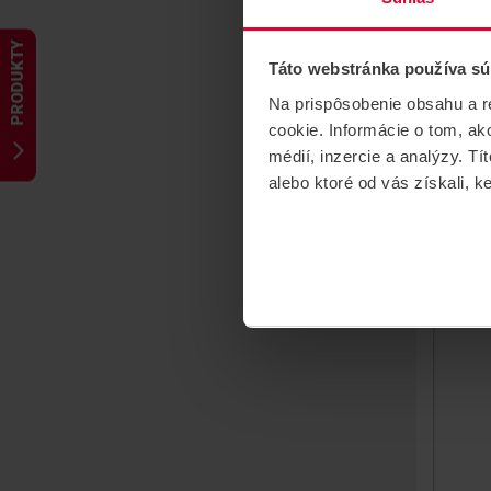
PRODUKTY
Táto webstránka používa sú
HD
Na prispôsobenie obsahu a r
DI
cookie. Informácie o tom, ak
2,
médií, inzercie a analýzy. Tí
alebo ktoré od vás získali, ke
Zdro