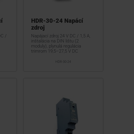
í
HDR-30-24 Napácí
zdroj
DC /
Napájací zdroj 24 V DC / 1,5 A,
inštalácia na DIN lištu (2
moduly), plynulá regulácia
trimrom 19,5–27,5 V DC
HDR-30-24