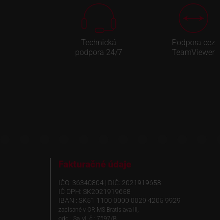
Technická
Podpora cez
podpora 24/7
TeamViewer
Fakturačné údaje
IČO: 36340804 | DIČ: 2021919658
IČ DPH: SK2021919658
IBAN : SK51 1100 0000 0029 4205 9929
zapísané v OR MS Bratislava III,
odd.: Sa, vl. č.: 7597/B