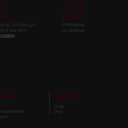
covou zmluvou pri
Prihlásenie
00 € bez DPH
na školenie
ADARMO
rmácie
Spoločnosť
O nás
né podmienky
Blog
ajov