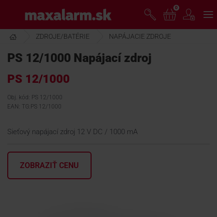
Prejsť
0
www.maxalarm.sk
k
hlavnému
obsahu
ZDROJE/BATÉRIE
NAPÁJACIE ZDROJE
VOĽNÝ PREDAJ
PS 12/1000 Napájací zdroj
PS 12/1000
AKCIA MESIACA
Obj. kód: PS 12/1000
EAN: TG:PS 12/1000
PRODUKTY
Sieťový napájací zdroj 12 V DC / 1000 mA
SPOLOČNOSŤ
ZOBRAZIŤ CENU
ŠKOLENIE
PODPORA