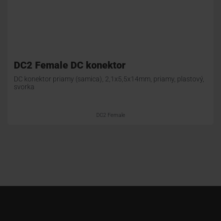
DC2 Female DC konektor
DC konektor priamy (samica), 2,1x5,5x14mm, priamy, plastový,
svorka
DC2 Female