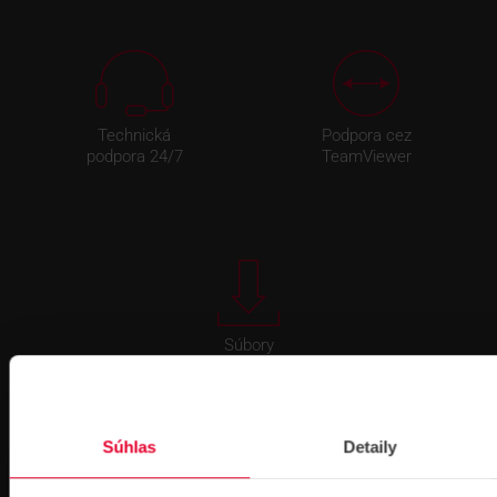
Technická
Podpora cez
podpora 24/7
TeamViewer
Súbory
na stiahnutie
Súhlas
Detaily