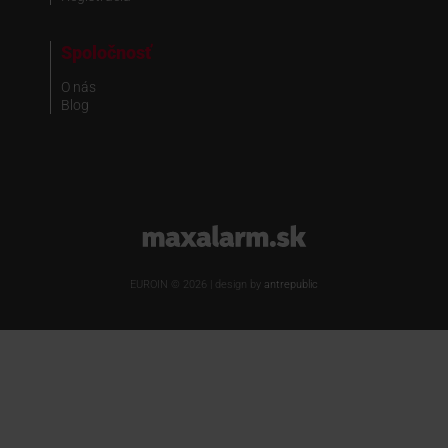
Spoločnosť
O nás
Blog
www.maxalarm.sk
EUROIN © 2026 | design by
antrepublic