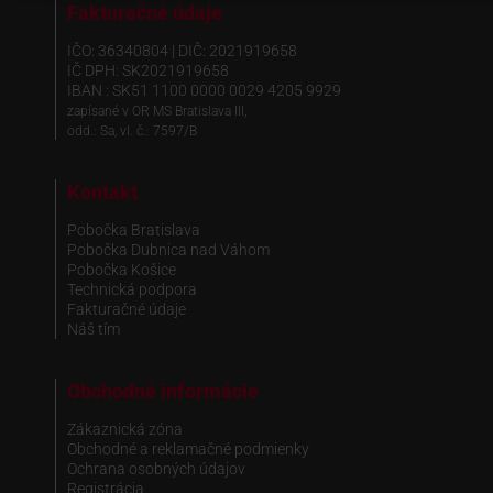
Fakturačné údaje
IČO: 36340804 | DIČ: 2021919658
IČ DPH: SK2021919658
IBAN : SK51 1100 0000 0029 4205 9929
zapísané v OR MS Bratislava III,
odd.: Sa, vl. č.: 7597/B
Kontakt
Pobočka Bratislava
Pobočka Dubnica nad Váhom
Pobočka Košice
Technická podpora
Fakturačné údaje
Náš tím
Obchodné informácie
Zákaznická zóna
Obchodné a reklamačné podmienky
Ochrana osobných údajov
Registrácia