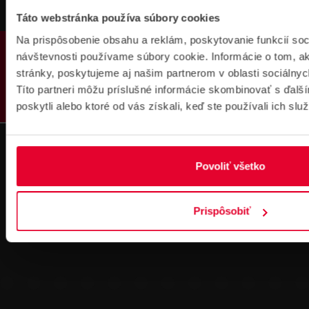
Táto webstránka používa súbory cookies
Pre zákazníkov s rámovcovou zmluvou pri
Na prispôsobenie obsahu a reklám, poskytovanie funkcií soc
PRODUKTY
objednávkach nad 300 € bez DPH
návštevnosti používame súbory cookie. Informácie o tom, 
DOPRAVA ZADARMO
stránky, poskytujeme aj našim partnerom v oblasti sociálnych
Títo partneri môžu príslušné informácie skombinovať s ďalší
poskytli alebo ktoré od vás získali, keď ste používali ich služ
Povoliť všetko
Prihlásenie
na školenie
Prispôsobiť