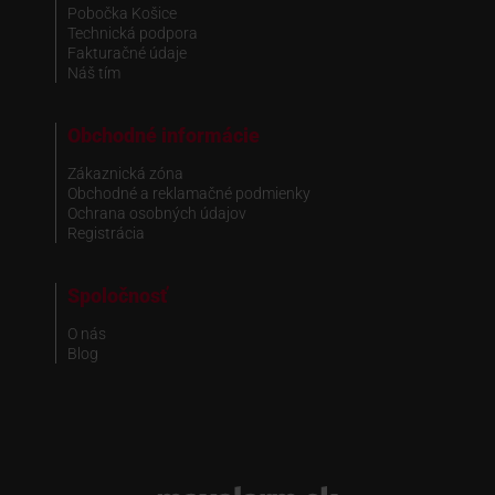
Pobočka Košice
Technická podpora
Fakturačné údaje
Náš tím
Obchodné informácie
Zákaznická zóna
Obchodné a reklamačné podmienky
Ochrana osobných údajov
Registrácia
Spoločnosť
O nás
Blog
www.maxalarm.sk