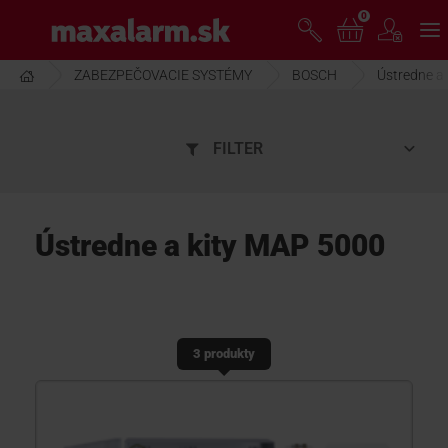
Prejsť
0
www.maxalarm.sk
k
hlavnému
obsahu
ZABEZPEČOVACIE SYSTÉMY
BOSCH
Ústredne a
VOĽNÝ PREDAJ
FILTER
AKCIA MESIACA
PRODUKTY
Ústredne a kity MAP 5000
SPOLOČNOSŤ
3 produkty
ŠKOLENIE
PODPORA