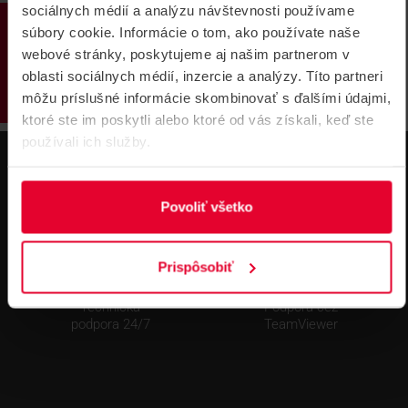
BOSCH ICP-MAP5000-2
sociálnych médií a analýzu návštevnosti používame
PRODUKTY
Zabezpečovacia ústredňa
súbory cookie. Informácie o tom, ako používate naše
webové stránky, poskytujeme aj našim partnerom v
Ústredňa MAP 5000
oblasti sociálnych médií, inzercie a analýzy. Títo partneri
ICP-MAP5000-2
môžu príslušné informácie skombinovať s ďalšími údajmi,
ktoré ste im poskytli alebo ktoré od vás získali, keď ste
používali ich služby.
Povoliť všetko
Prispôsobiť
Technická
Podpora cez
podpora 24/7
TeamViewer