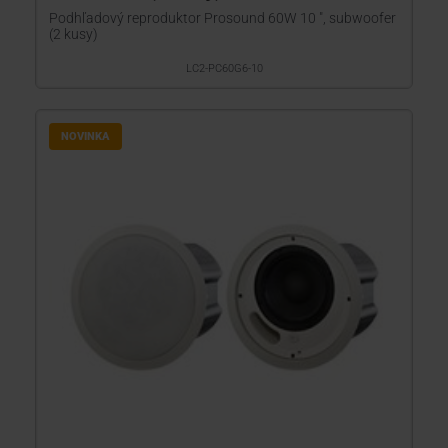
Podhľadový reproduktor Prosound 60W 10 ", subwoofer
(2 kusy)
LC2-PC60G6-10
NOVINKA