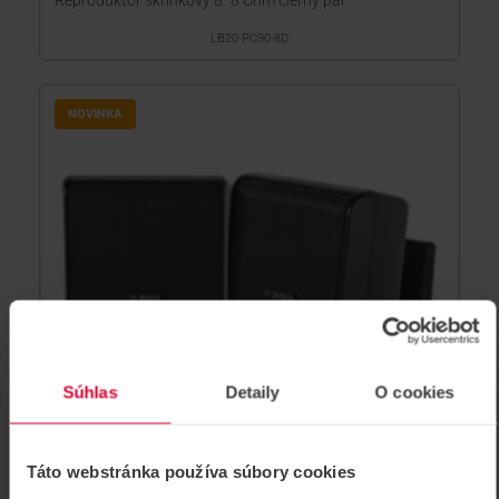
Reproduktor skrinkový 8 "8 Ohm čierny pár
LB20-PC90-8D
NOVINKA
Súhlas
Detaily
O cookies
Táto webstránka používa súbory cookies