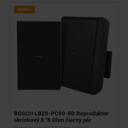
NOVINKA
BOSCH LB20-PC90-8D Reproduktor
skrinkový 8 "8 Ohm čierny pár