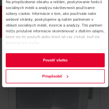
Na prispôsobenie obsahu a reklám, poskytovanie funkcií
BOSCH LB20-PC75-5D Reproduktor
sociálnych médií a analýzu návštevnosti používame
skrinkový 5 "8 Ohm čierny pár
PRODUKTY
súbory cookie. Informácie o tom, ako používate naše
Reproduktor skrinkový 5 "8 Ohm čierny pár
webové stránky, poskytujeme aj našim partnerom v
oblasti sociálnych médií, inzercie a analýzy. Títo partneri
LB20-PC75-5D
môžu príslušné informácie skombinovať s ďalšími údajmi,
ktoré ste im poskytli alebo ktoré od vás získali, keď ste
NOVINKA
používali ich služby.
Povoliť všetko
Prispôsobiť