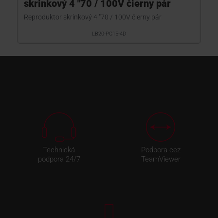
skrinkový 4 "70 / 100V čierny pár
Reproduktor skrinkový 4 "70 / 100V čierny pár
LB20-PC15-4D
Technická
Podpora cez
podpora 24/7
TeamViewer