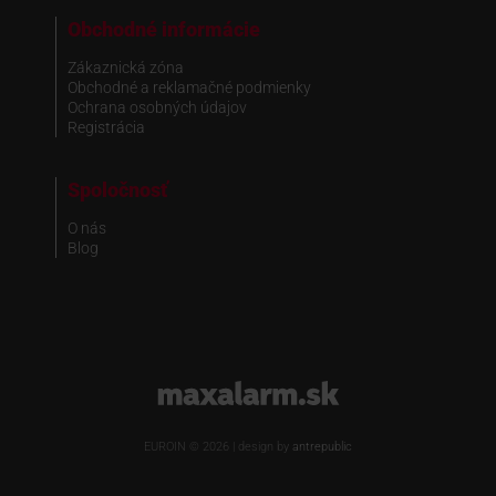
Obchodné informácie
Zákaznická zóna
Obchodné a reklamačné podmienky
Ochrana osobných údajov
Registrácia
Spoločnosť
O nás
Blog
www.maxalarm.sk
EUROIN © 2026 | design by
antrepublic