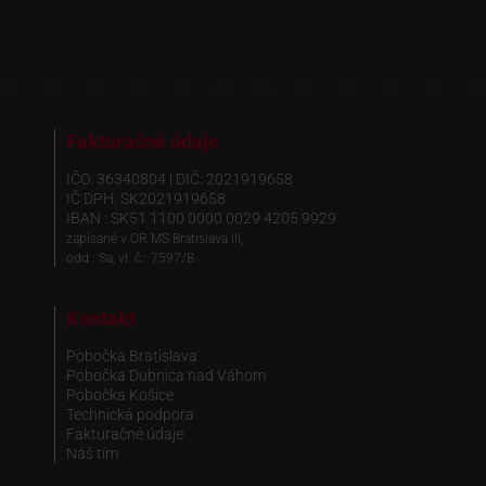
Fakturačné údaje
IČO: 36340804 | DIČ: 2021919658
IČ DPH: SK2021919658
IBAN : SK51 1100 0000 0029 4205 9929
zapísané v OR MS Bratislava III,
odd.: Sa, vl. č.: 7597/B
Kontakt
Pobočka Bratislava
Pobočka Dubnica nad Váhom
Pobočka Košice
Technická podpora
Fakturačné údaje
Náš tím