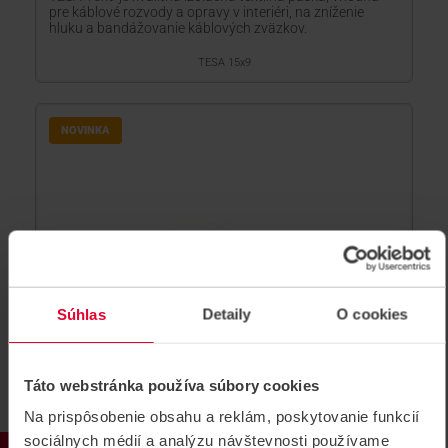
pre káblové rozvody a opravy v interiéri, na zníženie
hluku a bandážovanie káblových zväzkov.
TESA 15x9
NOVINKA
Súhlas
Detaily
O cookies
Táto webstránka používa súbory cookies
Na prispôsobenie obsahu a reklám, poskytovanie funkcií
sociálnych médií a analýzu návštevnosti používame