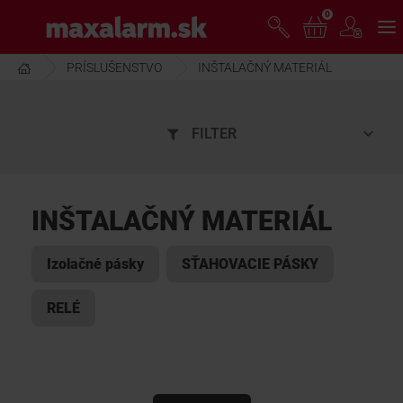
Prejsť
0
www.maxalarm.sk
k
hlavnému
obsahu
PRÍSLUŠENSTVO
INŠTALAČNÝ MATERIÁL
VOĽNÝ PREDAJ
FILTER
AKCIA MESIACA
PRODUKTY
INŠTALAČNÝ MATERIÁL
SPOLOČNOSŤ
Izolačné pásky
SŤAHOVACIE PÁSKY
RELÉ
ŠKOLENIE
PODPORA