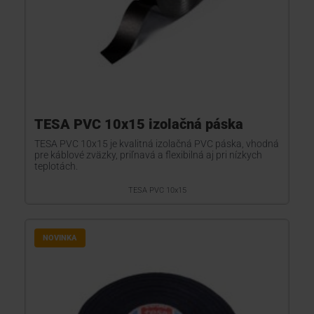
TESA PVC 10x15 izolačná páska
TESA PVC 10x15 je kvalitná izolačná PVC páska, vhodná
pre káblové zväzky, priľnavá a flexibilná aj pri nízkych
teplotách.
TESA PVC 10x15
NOVINKA