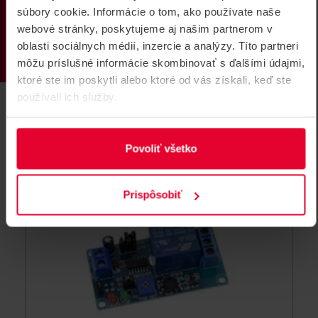
PRODUKTY
súbory cookie. Informácie o tom, ako používate naše
webové stránky, poskytujeme aj našim partnerom v
ITC Relay Timer mUSB
oblasti sociálnych médií, inzercie a analýzy. Títo partneri
Modul na oneskorenie odpadu kontaktov relé, s
môžu príslušné informácie skombinovať s ďalšími údajmi,
nastaviteľným časom pomocou trimra. Tento model je
navrhnutý pre 5-30 V DC napájanie s možnosťou
ktoré ste im poskytli alebo ktoré od vás získali, keď ste
napájania cez micro USB konektor.
používali ich služby.
ITC Relay Timer mUSB
Povoliť všetko
NOVINKA
Prispôsobiť