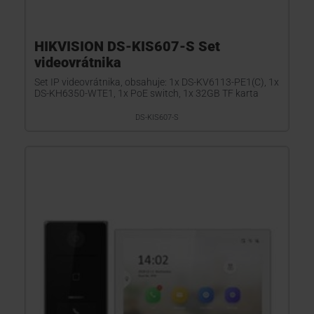
HIKVISION DS-KIS607-S Set
videovrátnika
Set IP videovrátnika, obsahuje: 1x DS-KV6113-PE1(C), 1x
DS-KH6350-WTE1, 1x PoE switch, 1x 32GB TF karta
DS-KIS607-S