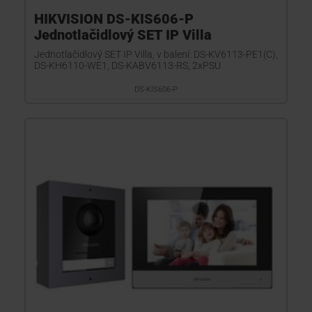
HIKVISION DS-KIS606-P
Jednotlačidlový SET IP Villa
Jednotlačidlový SET IP Villa, v balení: DS-KV6113-PE1(C),
DS-KH6110-WE1, DS-KABV6113-RS, 2xPSU
DS-KIS606-P