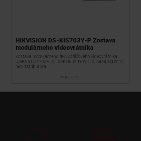
HIKVISION DS-KIS703Y-P Zostava
modulárneho videovrátnika
Zostava modulárneho dvojvodičového videovrátnika:
DS-KV8103Y-IMPE2, DS-KH6320Y-WTE2, napájací zdroj,
bez distribútora
DS-KIS703Y-P