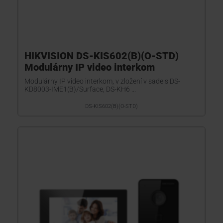
HIKVISION DS-KIS602(B)(O-STD)
Modulárny IP video interkom
Modulárny IP video interkom, v zložení v sade s DS-
KD8003-IME1(B)/Surface, DS-KH6 ...
DS-KIS602(B)(O-STD)