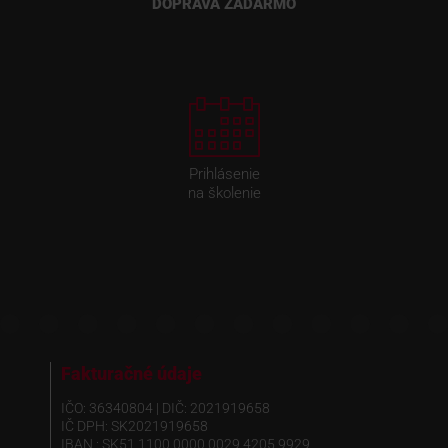
DOPRAVA ZADARMO
Prihlásenie
na školenie
Fakturačné údaje
IČO: 36340804 | DIČ: 2021919658
IČ DPH: SK2021919658
IBAN : SK51 1100 0000 0029 4205 9929