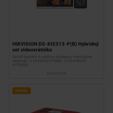
HIKVISION DS-KIS313-P(B) Hybridný
set videovrátnika
Set HD hybridný 4-vodičový analógový videovrátnik,
obsahuje: 1x DS-KB2422T-IM(B), 1x DS-KH6352-
WTDE6(B)
DS-KIS313-P(B)
NOVINKA