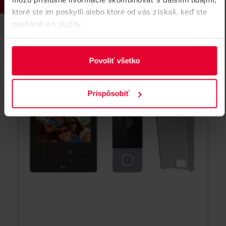
KAD7060EY
ktoré ste im poskytli alebo ktoré od vás získali, keď ste
DS-KIS704EY
používali ich služby.
Povoliť všetko
Prispôsobiť