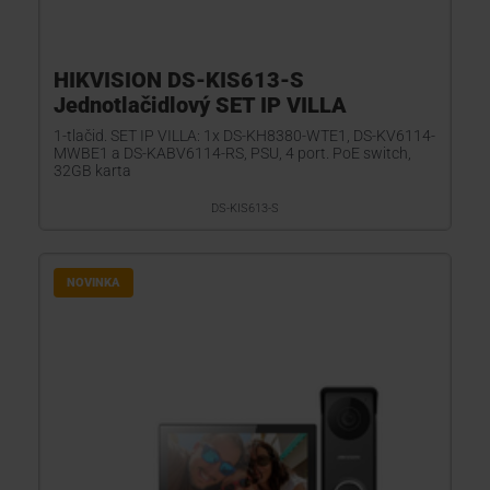
HIKVISION DS-KIS613-S
Jednotlačidlový SET IP VILLA
1-tlačid. SET IP VILLA: 1x DS-KH8380-WTE1, DS-KV6114-
MWBE1 a DS-KABV6114-RS, PSU, 4 port. PoE switch,
32GB karta
DS-KIS613-S
NOVINKA