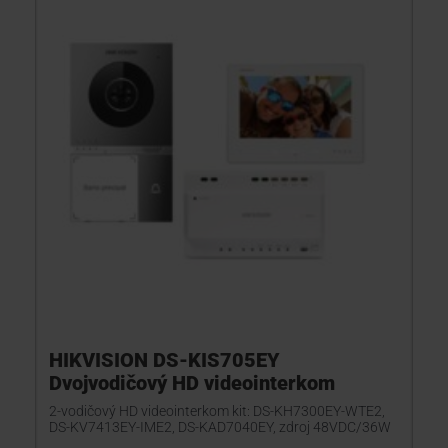
HIKVISION DS-KIS705EY
Dvojvodičový HD videointerkom
2-vodičový HD videointerkom kit: DS-KH7300EY-WTE2,
DS-KV7413EY-IME2, DS-KAD7040EY, zdroj 48VDC/36W