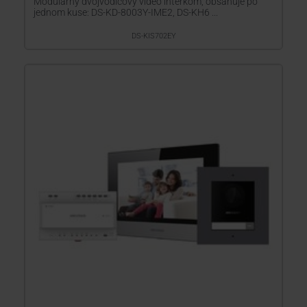
Modulárny dvojvodičový video interkom, obsahuje po
jednom kuse: DS-KD-8003Y-IME2, DS-KH6 ...
DS-KIS702EY