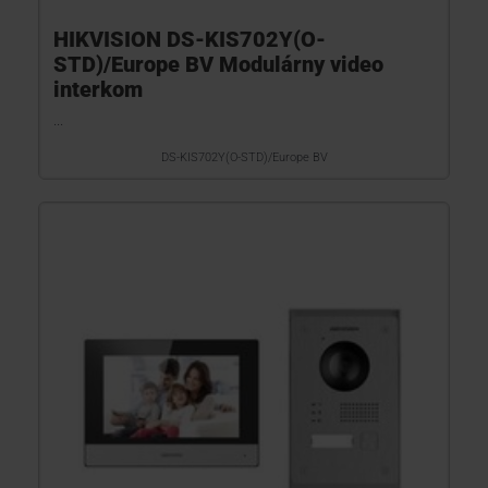
HIKVISION DS-KIS702Y(O-
STD)/Europe BV Modulárny video
interkom
...
DS-KIS702Y(O-STD)/Europe BV