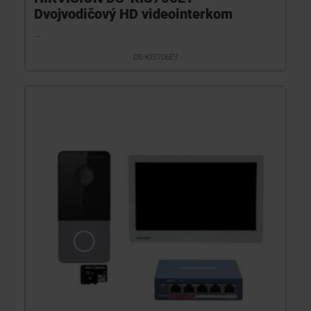
Dvojvodičový HD videointerkom
...
DS-KIS706EY