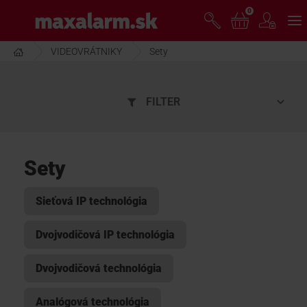
Prejsť
0
www.maxalarm.sk
k
hlavnému
obsahu
VIDEOVRÁTNIKY
Sety
VOĽNÝ PREDAJ
FILTER
AKCIA MESIACA
PRODUKTY
Sety
SPOLOČNOSŤ
Sieťová IP technológia
Dvojvodičová IP technológia
ŠKOLENIE
Dvojvodičová technológia
PODPORA
Analógová technológia