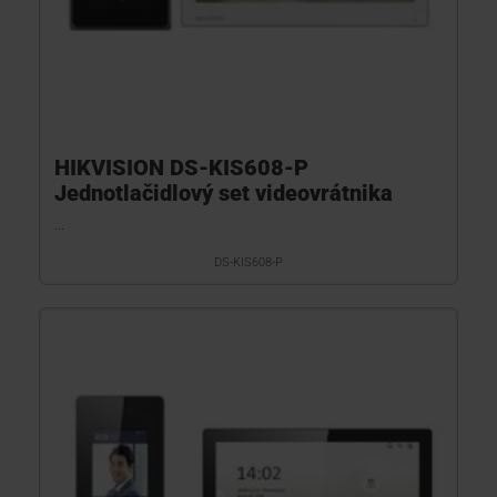
HIKVISION DS-KIS608-P
Jednotlačidlový set videovrátnika
...
DS-KIS608-P