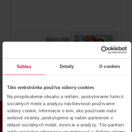
Súhlas
Detaily
O cookies
Táto webstránka používa súbory cookies
Na prispôsobenie obsahu a reklám, poskytovanie funkcií
sociálnych médií a analýzu návštevnosti používame
PRODUKTY
HIKVISION DS-KIS704EY
súbory cookie. Informácie o tom, ako používate naše
Dvojvodičový HD videointerkom
webové stránky, poskytujeme aj našim partnerom v
oblasti sociálnych médií, inzercie a analýzy. Títo partneri
Dvojvodičový HD videointerkom, obsahuje po jednom
kuse: DS-KH7300EY-WTE2, DS-KD7003EY-IME2, DS-
môžu príslušné informácie skombinovať s ďalšími údajmi,