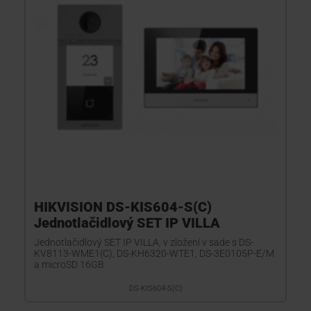
HIKVISION DS-KIS604-S(C)
Jednotlačidlový SET IP VILLA
Jednotlačidlový SET IP VILLA, v zložení v sade s DS-
KV8113-WME1(C), DS-KH6320-WTE1, DS-3E0105P-E/M
a microSD 16GB
DS-KIS604-S(C)