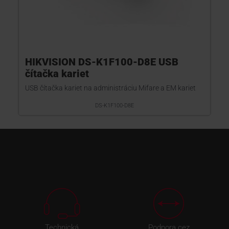
HIKVISION DS-K1F100-D8E USB
čítačka kariet
USB čítačka kariet na administráciu Mifare a EM kariet
DS-K1F100-D8E
Technická
Podpora cez