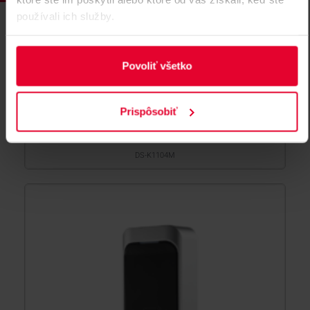
používali ich služby.
Povoliť všetko
HIKVISION DS-K1104M Čítačka
Mifare kariet
Prispôsobiť
Čítačka Mifare kariet s Antivandál ochranou
DS-K1104M