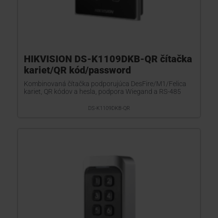
HIKVISION DS-K1109DKB-QR čítačka
kariet/QR kód/password
Kombinovaná čítačka podporujúca DesFire/M1/Felica
kariet, QR kódov a hesla, podpora Wiegand a RS-485
DS-K1109DKB-QR