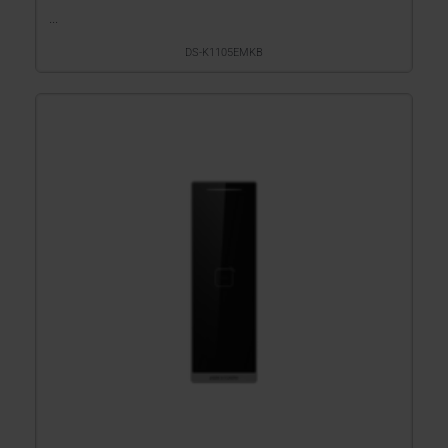
...
DS-K1105EMKB