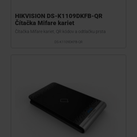
HIKVISION DS-K1109DKFB-QR
Čítačka Mifare kariet
Čítačka Mifare kariet, QR kódov a odtlačku prsta
DS-K1109DKFB-QR