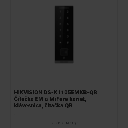
KONTAKTY
HIKVISION DS-K1105EMKB-QR
Čítačka EM a MiFare kariet,
klávesnica, čítačka QR
...
DS-K1105EMKB-QR