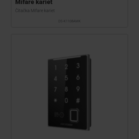
Mifare kariet
Čítačka Mifare kariet
DS-K1108AMK