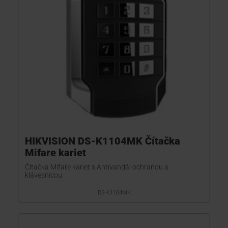
HIKVISION DS-K1104MK Čítačka
Mifare kariet
Čítačka Mifare kariet s Antivandál ochranou a
klávesnicou
DS-K1104MK