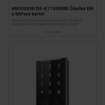
HIKVISION DS-K1105EMB Čítačka EM
a MiFare kariet
Čítačka EM(125KHz) a Mifare kariet (13,56 MHz),
podpora RS-485, Wiegand (W26/W34) a OSDP
DS-K1105EMB