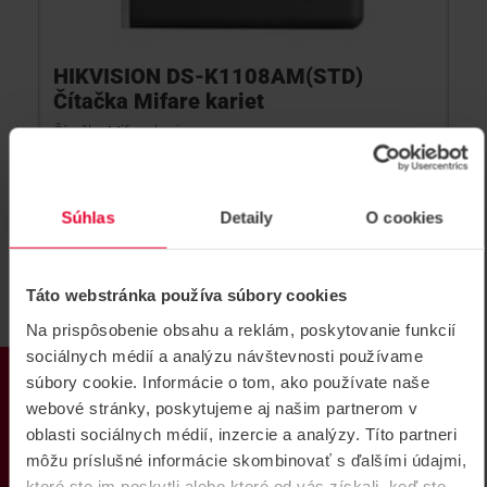
HIKVISION DS-K1108AM(STD)
Čítačka Mifare kariet
Čítačka Mifare kariet
DS-K1108AM(STD)
Súhlas
Detaily
O cookies
Táto webstránka používa súbory cookies
Na prispôsobenie obsahu a reklám, poskytovanie funkcií
sociálnych médií a analýzu návštevnosti používame
PRODUKTY
súbory cookie. Informácie o tom, ako používate naše
webové stránky, poskytujeme aj našim partnerom v
oblasti sociálnych médií, inzercie a analýzy. Títo partneri
môžu príslušné informácie skombinovať s ďalšími údajmi,
ktoré ste im poskytli alebo ktoré od vás získali, keď ste