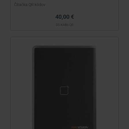
Čítačka QR kódov
40,00 €
DS-KAB6-QR