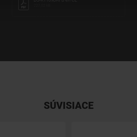
DS-K1109DKFB en CE
227,52 kB
SÚVISIACE