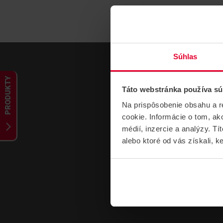
Súhlas
PRODUKTY
Táto webstránka používa sú
Na prispôsobenie obsahu a r
cookie. Informácie o tom, ak
médií, inzercie a analýzy. Tí
alebo ktoré od vás získali, ke