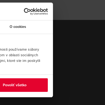
O cookies
vnosti používame súbory
om v oblasti sociálnych
mi, ktoré ste im poskytli
Povoliť všetko