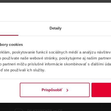
Detaily
bory cookies
eklám, poskytovanie funkcií sociálnych médií a analýzu návšte
o používate naše webové stránky, poskytujeme aj našim partner
to partneri môžu príslušné informácie skombinovať s ďalšími údaj
ď ste používali ich služby.
NÁVODY A PODPORA
Prispôsobiť
CERTIFIKÁTY
DATASHEETY
NÁVODY