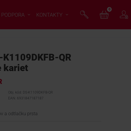
0
PODPORA
KONTAKTY
S-K1109DKFB-QR
 kariet
R
Obj. kód: DS-K1109DKFB-QR
EAN: 6931847187187
ov a odtlačku prsta