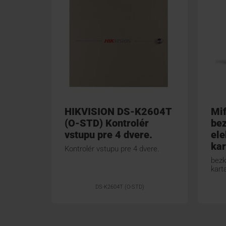
HIKVISION DS-K2604T
Mif
(O-STD) Kontrolér
be
vstupu pre 4 dvere.
ele
kar
Kontrolér vstupu pre 4 dvere.
bezk
kart
DS-K2604T (O-STD)