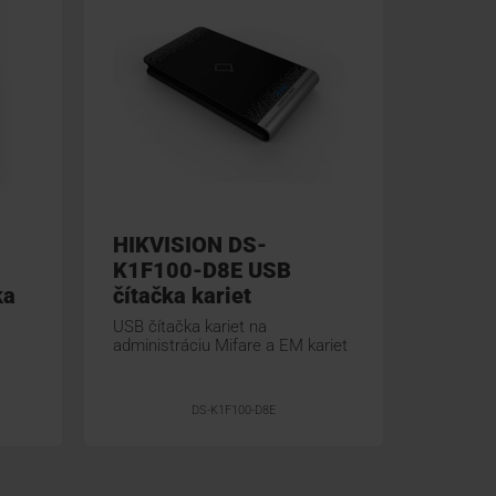
HIKVISION DS-
K1F100-D8E USB
ka
čítačka kariet
USB čítačka kariet na
administráciu Mifare a EM kariet
DS-K1F100-D8E