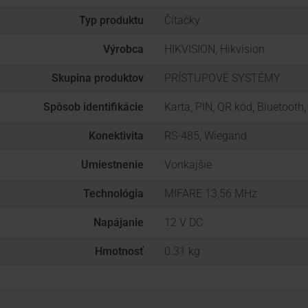
Typ produktu
Čítačky
Výrobca
HIKVISION, Hikvision
Skupina produktov
PRÍSTUPOVÉ SYSTÉMY
Spôsob identifikácie
Karta, PIN, QR kód, Bluetooth,
Konektivita
RS-485, Wiegand
Umiestnenie
Vonkajšie
Technológia
MIFARE 13,56 MHz
Napájanie
12 V DC
Hmotnosť
0.31 kg