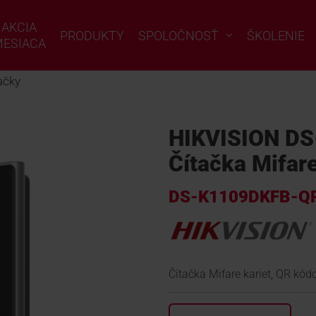
AKCIA
PRODUKTY
SPOLOČNOSŤ
ŠKOLENIE
ESIACA
ačky
HIKVISION D
Čítačka Mifare
DS-K1109DKFB-Q
Čítačka Mifare kariet, QR kód