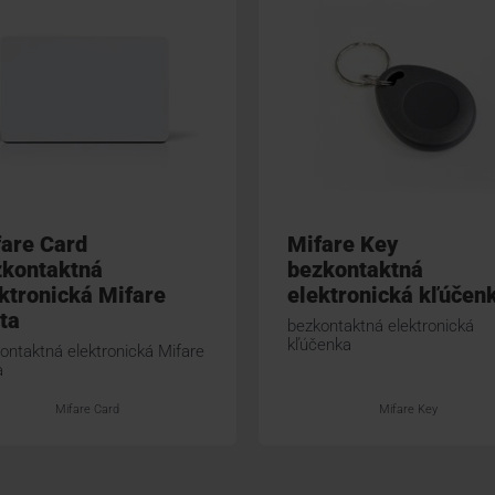
are Card
Mifare Key
zkontaktná
bezkontaktná
ktronická Mifare
elektronická kľúčen
ta
bezkontaktná elektronická
kľúčenka
ontaktná elektronická Mifare
a
Mifare Card
Mifare Key