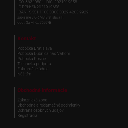
IČO: 36340804 | DIČ: 2021919658
IČ DPH: SK2021919658
IBAN : SK51 1100 0000 0029 4205 9929
zapísané v OR MS Bratislava III,
odd.: Sa, vl. č.: 7597/B
Kontakt
Pobočka Bratislava
Pobočka Dubnica nad Váhom
Pobočka Košice
Technická podpora
Fakturačné údaje
Náš tím
Obchodné informácie
Zákaznická zóna
Obchodné a reklamačné podmienky
Ochrana osobných údajov
Registrácia