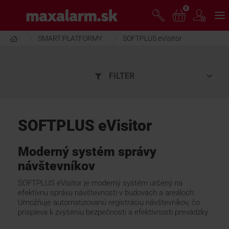
Prejsť
0
www.maxalarm.sk
k
hlavnému
obsahu
SMART PLATFORMY
SOFTPLUS eVisitor
VOĽNÝ PREDAJ
FILTER
AKCIA MESIACA
PRODUKTY
SOFTPLUS eVisitor
SPOLOČNOSŤ
Moderný systém správy
návštevníkov
ŠKOLENIE
SOFTPLUS eVisitor je moderný systém určený na
efektívnu správu návštevnosti v budovách a areáloch.
Umožňuje automatizovanú registráciu návštevníkov, čo
prispieva k zvýšeniu bezpečnosti a efektívnosti prevádzky.
PODPORA