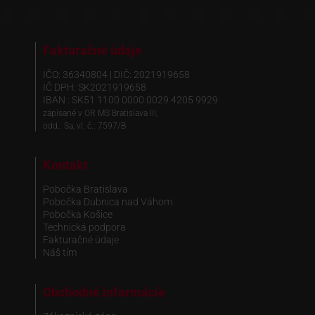
Fakturačné údaje
IČO: 36340804 | DIČ: 2021919658
IČ DPH: SK2021919658
IBAN : SK51 1100 0000 0029 4205 9929
zapísané v OR MS Bratislava III,
odd.: Sa, vl. č.: 7597/B
Kontakt
Pobočka Bratislava
Pobočka Dubnica nad Váhom
Pobočka Košice
Technická podpora
Fakturačné údaje
Náš tím
Obchodné informácie