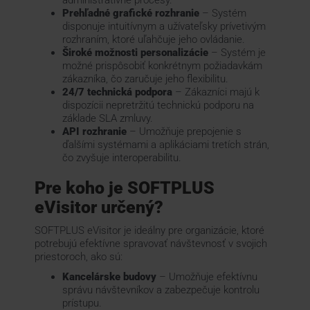
Prehľadné grafické rozhranie
– Systém
disponuje intuitívnym a užívateľsky prívetivým
rozhraním, ktoré uľahčuje jeho ovládanie.
Široké možnosti personalizácie
– Systém je
možné prispôsobiť konkrétnym požiadavkám
zákazníka, čo zaručuje jeho flexibilitu.
24/7 technická podpora
– Zákazníci majú k
dispozícii nepretržitú technickú podporu na
základe SLA zmluvy.
API rozhranie
– Umožňuje prepojenie s
ďalšími systémami a aplikáciami tretích strán,
čo zvyšuje interoperabilitu.
Pre koho je SOFTPLUS
eVisitor určený?
SOFTPLUS eVisitor je ideálny pre organizácie, ktoré
potrebujú efektívne spravovať návštevnosť v svojich
priestoroch, ako sú:
Kancelárske budovy
– Umožňuje efektívnu
správu návštevníkov a zabezpečuje kontrolu
prístupu.