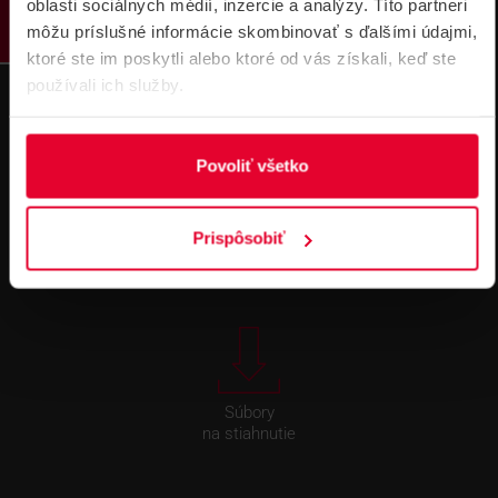
oblasti sociálnych médií, inzercie a analýzy. Títo partneri
môžu príslušné informácie skombinovať s ďalšími údajmi,
ktoré ste im poskytli alebo ktoré od vás získali, keď ste
používali ich služby.
Povoliť všetko
Technická
Podpora cez
podpora 24/7
TeamViewer
Prispôsobiť
Súbory
na stiahnutie