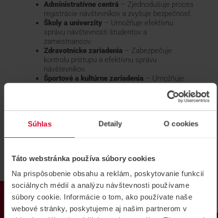
Administratívne centrá
– Zjednodušuje proces
registrácie návštevníkov a zvyšuje bezpečnosť.
Školy a univerzity
– Umožňuje efektívnu
správu návštevnosti študentov a
zamestnancov.
Zdravotnícke zariadenia
– Zabezpečuje
kontrolu prístupu a efektívnu správu
návštevníkov.
Športové a kultúrne zariadenia
– Umožňuje
efektívnu správu návštevníkov a zvyšuje
bezpečnosť.
Súhlas
Detaily
O cookies
KONTAKTOVAŤ E-MAILOM
Táto webstránka používa súbory cookies
Na prispôsobenie obsahu a reklám, poskytovanie funkcií
sociálnych médií a analýzu návštevnosti používame
0 produktov
PRODUKTY
súbory cookie. Informácie o tom, ako používate naše
webové stránky, poskytujeme aj našim partnerom v