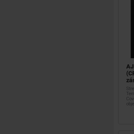
AJ
(C
zá
Str
Ten
Cov
obj