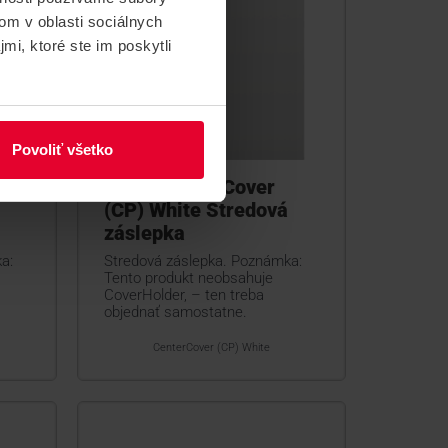
om v oblasti sociálnych
mi, ktoré ste im poskytli
Povoliť všetko
AJAX CenterCover
(CP) White Stredová
záslepka
a:
Stredová záslepka. Poznámka:
Tento produkt neobsahuje
CoverHolder, – ten treba
objednať samostatne.
CenterCover (CP) White