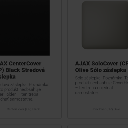
AX CenterCover
AJAX SoloCover (C
P) Black Stredová
Olive Sólo záslepka
slepka
Sólo záslepka. Poznámka: T
produkt neobsahuje CoverHo
edová záslepka. Poznámka:
– ten treba objednať
to produkt neobsahuje
samostatne.
erHolder, – ten treba
ednať samostatne.
CenterCover (CP) Black
SoloCover (CP) Olive