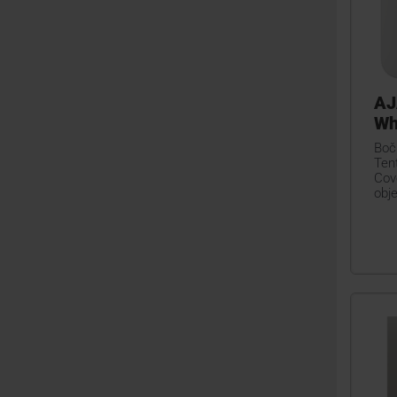
AJ
Wh
Boč
Ten
Cov
obj