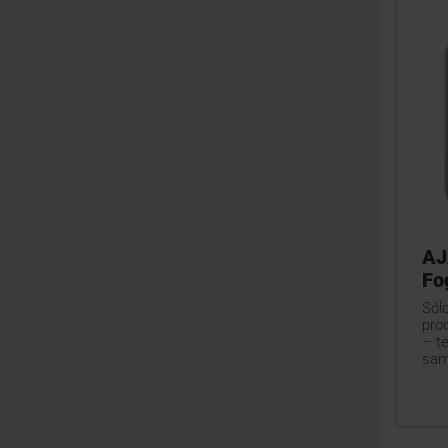
AJ
Fo
Sól
pro
– t
sam