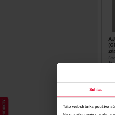
AJ
(C
zá
Str
Ten
Cov
obj
Súhlas
PRODUKTY
Táto webstránka používa sú
Na prispôsobenie obsahu a r