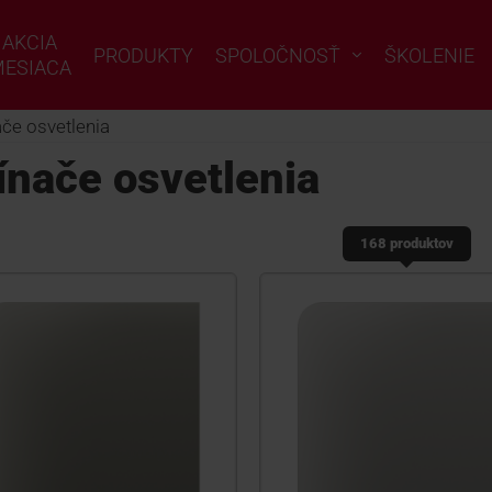
AKCIA
PRODUKTY
SPOLOČNOSŤ
ŠKOLENIE
ESIACA
če osvetlenia
ínače osvetlenia
168 produktov