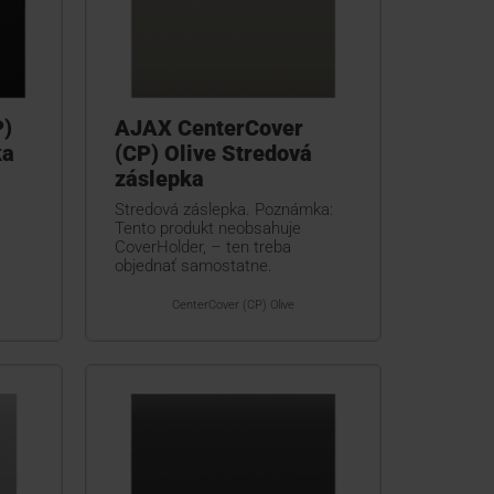
P)
AJAX CenterCover
ka
(CP) Olive Stredová
záslepka
Stredová záslepka. Poznámka:
Tento produkt neobsahuje
CoverHolder, – ten treba
objednať samostatne.
CenterCover (CP) Olive