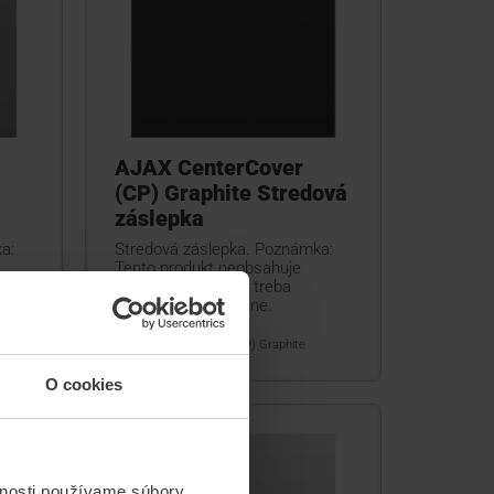
AJAX CenterCover
(CP) Graphite Stredová
záslepka
a:
Stredová záslepka. Poznámka:
Tento produkt neobsahuje
CoverHolder, – ten treba
objednať samostatne.
CenterCover (CP) Graphite
O cookies
vnosti používame súbory