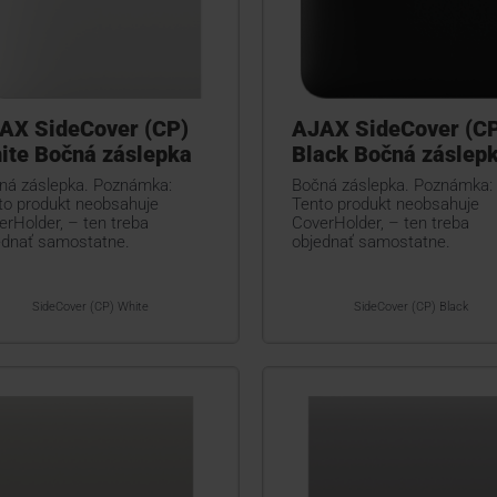
AX SideCover (CP)
AJAX SideCover (C
ite Bočná záslepka
Black Bočná záslep
ná záslepka. Poznámka:
Bočná záslepka. Poznámka:
to produkt neobsahuje
Tento produkt neobsahuje
erHolder, – ten treba
CoverHolder, – ten treba
ednať samostatne.
objednať samostatne.
SideCover (CP) White
SideCover (CP) Black