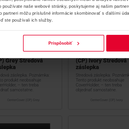
o používate naše webové stránky, poskytujeme aj našim partner
to partneri môžu príslušné informácie skombinovať s ďalšími údaj
ď ste používali ich služby.
Prispôsobiť
AX CenterCover
AJAX CenterCover
P) Grey Stredová
(CP) Ivory Stredová
slepka
záslepka
edová záslepka. Poznámka:
Stredová záslepka. Poznámk
to produkt neobsahuje
Tento produkt neobsahuje
erHolder, – ten treba
CoverHolder, – ten treba
ednať samostatne.
objednať samostatne.
CenterCover (CP) Grey
CenterCover (CP) Ivory