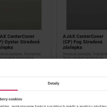
AX CenterCover
AJAX CenterCover
P) Oyster Stredová
(CP) Fog Stredová
slepka
záslepka
edová záslepka. Poznámka:
Stredová záslepka. Poznámk
to produkt neobsahuje
Tento produkt neobsahuje
erHolder, – ten treba
CoverHolder, – ten treba
ednať samostatne.
objednať samostatne.
CenterCover (CP) Oyster
CenterCover (CP) Fog
Detaily
bory cookies
eklám, poskytovanie funkcií sociálnych médií a analýzu návšte