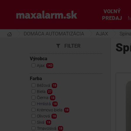
Prejsť
k
VOĽNÝ
www.maxalarm.sk
hlavnému
PREDAJ
M
obsahu
DOMÁCA AUTOMATIZÁCIA
AJAX
Spína
Sp
FILTER
Výrobca
Ajax
143
Farba
Béžová
18
Biela
27
Čierna
18
Hmlistá
18
Krémovo biela
18
Olivová
18
Sivá
18
Tmavosivá
18