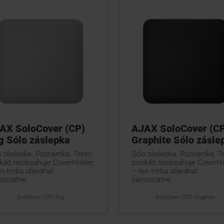
AX SoloCover (CP)
AJAX SoloCover (C
g Sólo záslepka
Graphite Sólo zásle
o záslepka. Poznámka: Tento
Sólo záslepka. Poznámka: T
dukt neobsahuje CoverHolder,
produkt neobsahuje CoverHo
en treba objednať
– ten treba objednať
ostatne.
samostatne.
SoloCover (CP) Fog
SoloCover (CP) Graphite