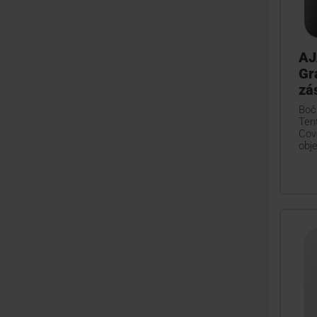
AJ
Gr
zá
Boč
Ten
Cov
obj