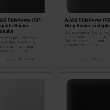
AX SideCover (CP)
AJAX SideCover (C
aphite Bočná
Grey Bočná záslepk
slepka
Bočná záslepka. Poznámka:
Tento produkt neobsahuje
ná záslepka. Poznámka:
CoverHolder, – ten treba
to produkt neobsahuje
objednať samostatne.
erHolder, – ten treba
ednať samostatne.
SideCover (CP) Graphite
SideCover (CP) Grey