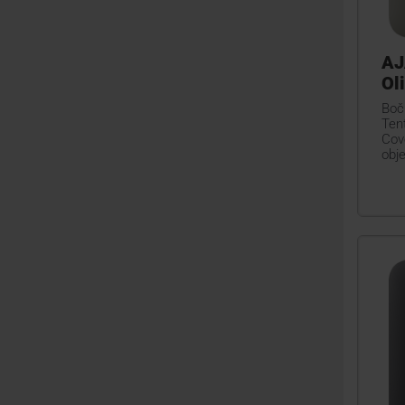
AJ
Ol
Boč
Ten
Cov
obj