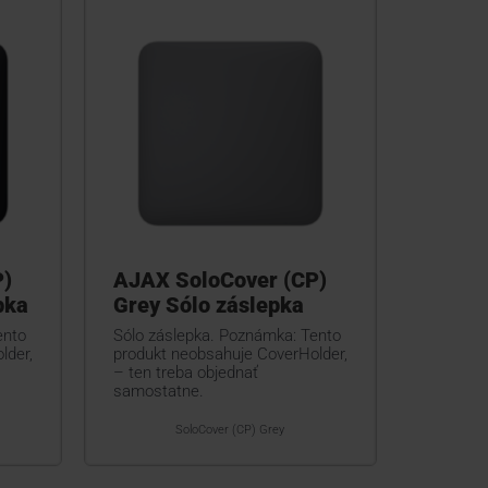
P)
AJAX SoloCover (CP)
pka
Grey Sólo záslepka
ento
Sólo záslepka. Poznámka: Tento
lder,
produkt neobsahuje CoverHolder,
– ten treba objednať
samostatne.
SoloCover (CP) Grey