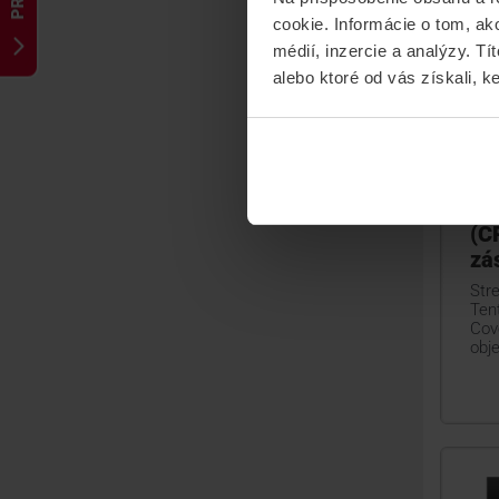
cookie. Informácie o tom, ak
médií, inzercie a analýzy. Tí
alebo ktoré od vás získali, ke
AJ
(C
zá
Str
Ten
Cov
obj