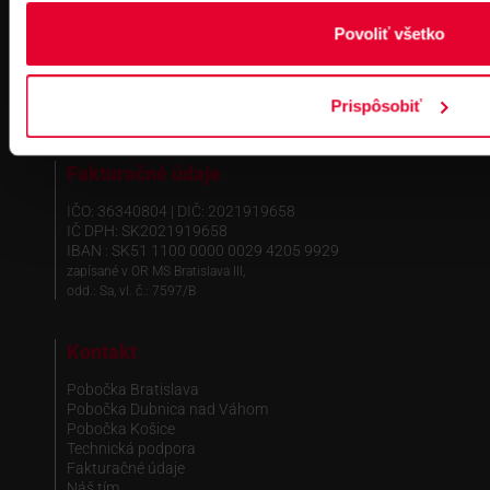
Povoliť všetko
Prispôsobiť
Fakturačné údaje
IČO: 36340804 | DIČ: 2021919658
IČ DPH: SK2021919658
IBAN : SK51 1100 0000 0029 4205 9929
zapísané v OR MS Bratislava III,
odd.: Sa, vl. č.: 7597/B
Kontakt
Pobočka Bratislava
Pobočka Dubnica nad Váhom
Pobočka Košice
Technická podpora
Fakturačné údaje
Náš tím