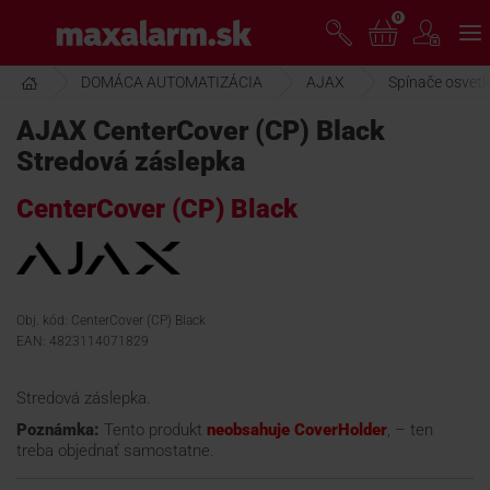
Prejsť
0
www.maxalarm.sk
k
hlavnému
obsahu
DOMÁCA AUTOMATIZÁCIA
AJAX
Spínače osvetl
VOĽNÝ PREDAJ
AJAX CenterCover (CP) Black
Stredová záslepka
AKCIA MESIACA
CenterCover (CP) Black
PRODUKTY
SPOLOČNOSŤ
Obj. kód: CenterCover (CP) Black
EAN: 4823114071829
ŠKOLENIE
Stredová záslepka.
Poznámka:
Tento produkt
neobsahuje CoverHolder
, – ten
treba objednať samostatne.
PODPORA