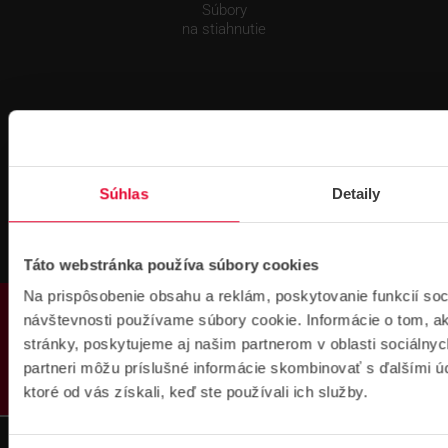
Súbory
na stiahnutie
Súhlas
Detaily
Pre zákazníkov s rámovcovou zmluvou pri
objednávkach nad 300 € bez DPH
DOPRAVA ZADARMO
Táto webstránka používa súbory cookies
Na prispôsobenie obsahu a reklám, poskytovanie funkcií soc
PRODUKTY
návštevnosti používame súbory cookie. Informácie o tom, 
stránky, poskytujeme aj našim partnerom v oblasti sociálnych
partneri môžu príslušné informácie skombinovať s ďalšími úda
ktoré od vás získali, keď ste používali ich služby.
Prihlásenie
na školenie