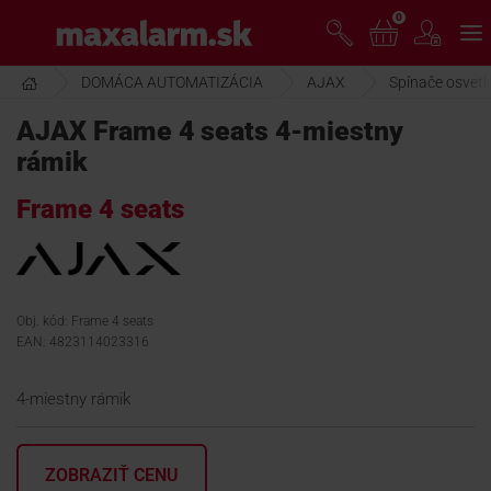
Prejsť
0
www.maxalarm.sk
k
hlavnému
obsahu
DOMÁCA AUTOMATIZÁCIA
AJAX
Spínače osvetl
VOĽNÝ PREDAJ
AJAX Frame 4 seats 4-miestny
rámik
AKCIA MESIACA
Frame 4 seats
PRODUKTY
SPOLOČNOSŤ
Obj. kód: Frame 4 seats
EAN: 4823114023316
ŠKOLENIE
4-miestny rámik
PODPORA
ZOBRAZIŤ CENU