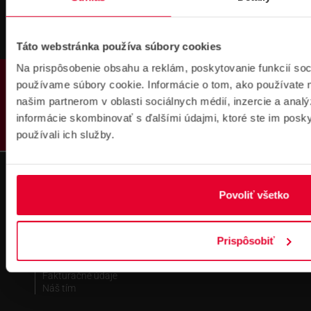
Táto webstránka používa súbory cookies
Na prispôsobenie obsahu a reklám, poskytovanie funkcií soc
PRODUKTY
používame súbory cookie. Informácie o tom, ako používate 
Fakturačné údaje
našim partnerom v oblasti sociálnych médií, inzercie a analý
IČO: 36340804 | DIČ: 2021919658
informácie skombinovať s ďalšími údajmi, ktoré ste im poskyt
IČ DPH: SK2021919658
používali ich služby.
IBAN : SK51 1100 0000 0029 4205 9929
zapísané v OR MS Bratislava III,
odd.: Sa, vl. č.: 7597/B
Povoliť všetko
Kontakt
Pobočka Bratislava
Pobočka Dubnica nad Váhom
Prispôsobiť
Pobočka Košice
Technická podpora
Fakturačné údaje
Náš tím