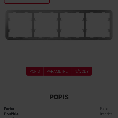
KONTAKTY
POPIS
PARAMETRE
NÁVODY
POPIS
Farba
Biela
Použitie
Interíér