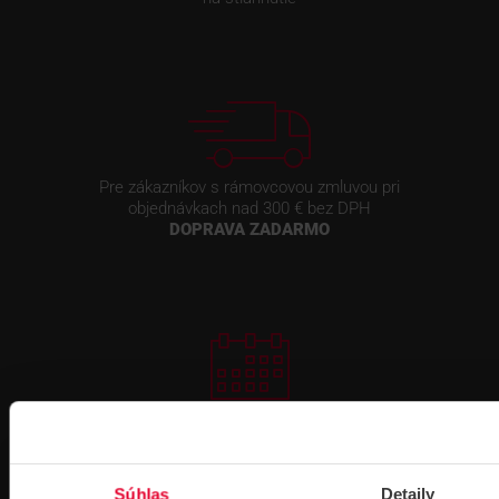
Pre zákazníkov s rámovcovou zmluvou pri
objednávkach nad 300 € bez DPH
DOPRAVA ZADARMO
Prihlásenie
na školenie
Súhlas
Detaily