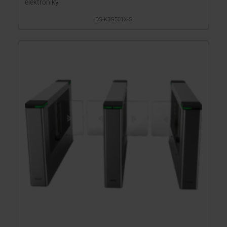
elektroniky
DS-K3G501X-S