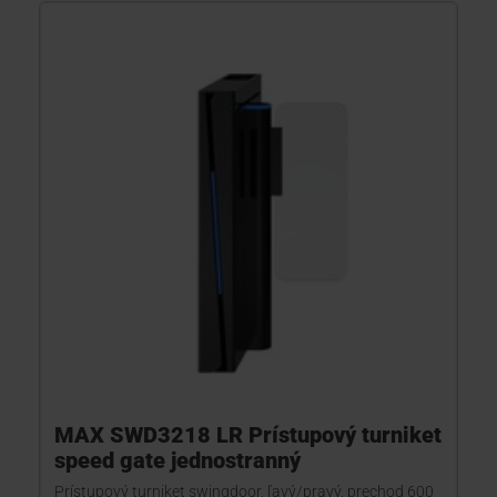
MAX SWD3218 LR Prístupový turniket
speed gate jednostranný
Prístupový turniket swingdoor, ľavý/pravý, prechod 600