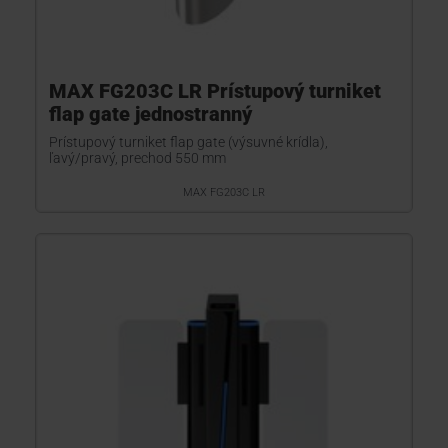
MAX FG203C LR Prístupový turniket
flap gate jednostranný
Prístupový turniket flap gate (výsuvné krídla),
ľavý/pravý, prechod 550 mm
MAX FG203C LR