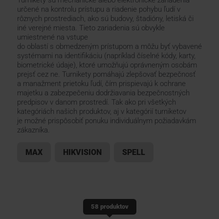
Turnikety sú mechanické alebo elektronické zariadenia
určené na kontrolu prístupu a riadenie pohybu ľudí v
rôznych prostrediach, ako sú budovy, štadióny, letiská či
KONTAKTY
iné verejné miesta. Tieto zariadenia sú obvykle
umiestnené na vstupe
do oblastí s obmedzeným prístupom a môžu byť vybavené
systémami na identifikáciu (napríklad číselné kódy, karty,
biometrické údaje), ktoré umožňujú oprávneným osobám
prejsť cez ne. Turnikety pomáhajú zlepšovať bezpečnosť
a manažment prietoku ľudí, čím prispievajú k ochrane
majetku a zabezpečeniu dodržiavania bezpečnostných
predpisov v danom prostredí. Tak ako pri všetkých
kategóriách našich produktov, aj v kategórií turniketov
je možné prispôsobiť ponuku individuálnym požiadavkám
zákazníka.
MAX
HIKVISION
SPELL
58 produktov