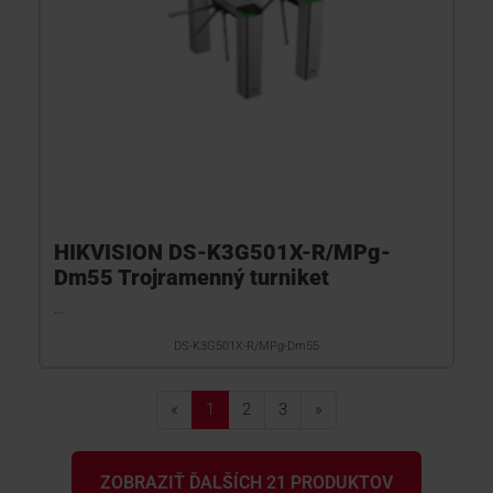
HIKVISION DS-K3G501X-R/MPg-
Dm55 Trojramenný turniket
...
DS-K3G501X-R/MPg-Dm55
«
1
2
3
»
ZOBRAZIŤ ĎALŠÍCH 21 PRODUKTOV