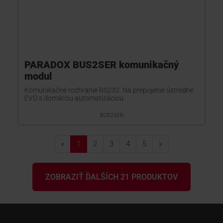
PARADOX BUS2SER komunikačný
modul
Komunikačné rozhranie RS232. Na prepojenie ústredne
EVO s domácou automatizáciou
BUS2SER
«
1
2
3
4
5
»
ZOBRAZIŤ ĎALŠÍCH 21 PRODUKTOV