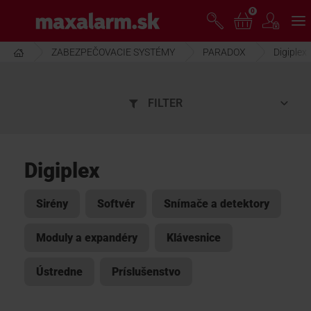
Prejsť
0
www.maxalarm.sk
k
hlavnému
obsahu
ZABEZPEČOVACIE SYSTÉMY
PARADOX
Digiplex
VOĽNÝ PREDAJ
FILTER
AKCIA MESIACA
PRODUKTY
Digiplex
SPOLOČNOSŤ
Sirény
Softvér
Snímače a detektory
Moduly a expandéry
Klávesnice
ŠKOLENIE
Ústredne
Príslušenstvo
PODPORA