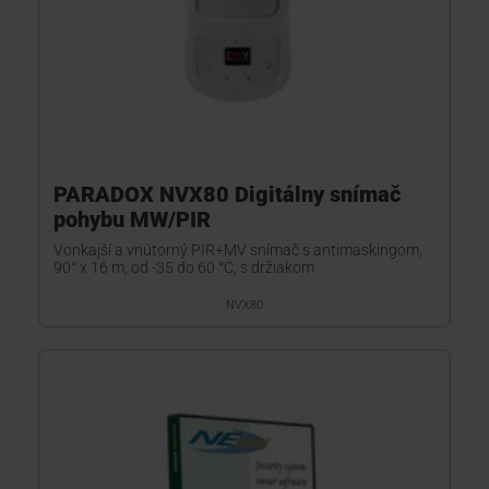
PARADOX NVX80 Digitálny snímač
pohybu MW/PIR
Vonkajší a vnútorný PIR+MV snímač s antimaskingom,
90° x 16 m, od -35 do 60 °C, s držiakom
NVX80