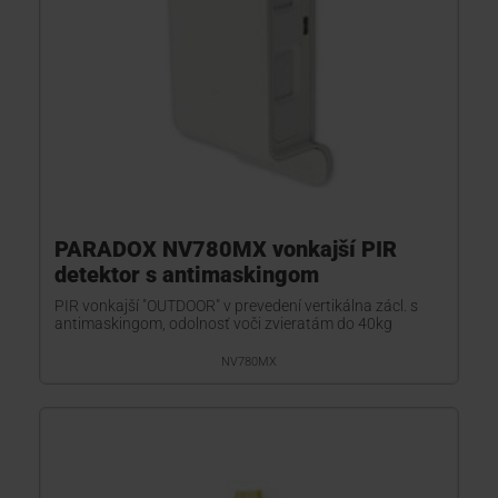
PARADOX NV780MX vonkajší PIR
detektor s antimaskingom
PIR vonkajší "OUTDOOR" v prevedení vertikálna zácl. s
antimaskingom, odolnosť voči zvieratám do 40kg
NV780MX