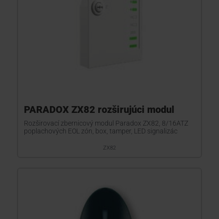
PARADOX ZX82 rozširujúci modul
Rozširovací zbernicový modul Paradox ZX82, 8/16ATZ
poplachových EOL zón, box, tamper, LED signalizác
ZX82