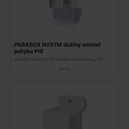
PARADOX NV37M duálny snímač
pohybu PIR
Vonkajší záclonový PIR detektor, antimasking, PET
NV37M