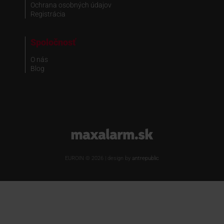
Ochrana osobných údajov
Registrácia
Spoločnosť
O nás
Blog
www.maxalarm.sk
EUROIN © 2026 | design by
antrepublic