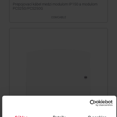
Prepojovací kábel medzi modulom IP150 a modulom
PCS250/PCS250G
COMCABLE