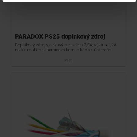
PARADOX PS25 doplnkový zdroj
Doplnkový zdroj s celkovým prúdom 2,5A, výstup 1,2A
na akumulátor, zbernicová komunikácia s ústredňo
PS25