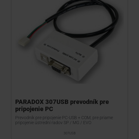
PARADOX 307USB prevodník pre
pripojenie PC
Prevodník pre pripojenie PC-USB + COM, pre priame
pripojenie ústrední radov SP / MG / EVO
307USB