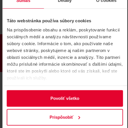
Súhlas
Detaily
O cookies
PARADOX PBOX doplnková inštalačná
krabička
Táto webstránka používa súbory cookies
Originálna plastová krabička na ZX8, PGM4 a PARAVOX
Na prispôsobenie obsahu a reklám, poskytovanie funkcií
sociálnych médií a analýzu návštevnosti používame
PBOX
PRODUKTY
súbory cookie. Informácie o tom, ako používate naše
webové stránky, poskytujeme aj našim partnerom v
oblasti sociálnych médií, inzercie a analýzy. Títo partneri
môžu príslušné informácie skombinovať s ďalšími údajmi,
ktoré ste im poskytli alebo ktoré od vás získali, keď ste
používali ich služby.
Povoliť všetko
Prispôsobiť