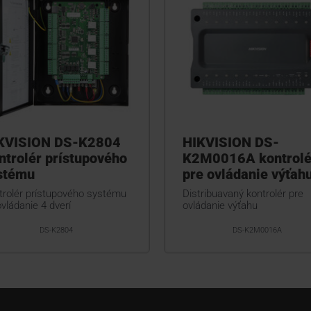
KVISION DS-K2804
HIKVISION DS-
ntrolér prístupového
K2M0016A kontrolé
stému
pre ovládanie výťah
trolér prístupového systému
Distribuavaný kontrolér pre
vládanie 4 dverí
ovládanie výťahu
DS-K2804
DS-K2M0016A