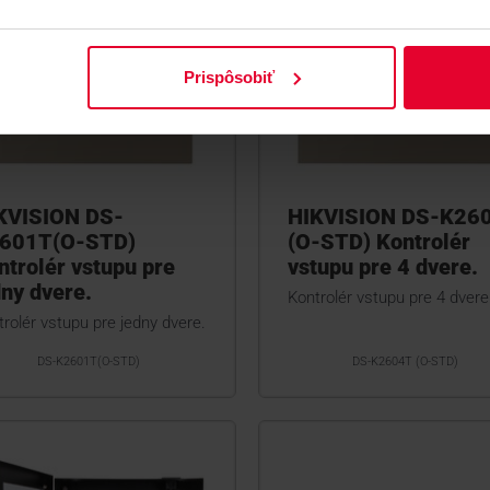
Prispôsobiť
KVISION DS-
HIKVISION DS-K26
601T(O-STD)
(O-STD) Kontrolér
ntrolér vstupu pre
vstupu pre 4 dvere.
dny dvere.
Kontrolér vstupu pre 4 dvere
rolér vstupu pre jedny dvere.
DS-K2601T(O-STD)
DS-K2604T (O-STD)