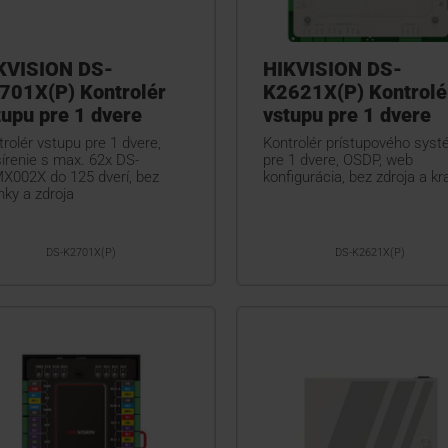
KVISION DS-
HIKVISION DS-
701X(P) Kontrolér
K2621X(P) Kontrolé
tupu pre 1 dvere
vstupu pre 1 dvere
rolér vstupu pre 1 dvere,
Kontrolér prístupového sys
írenie s max. 62x DS-
pre 1 dvere, OSDP, web
X002X do 125 dverí, bez
konfigurácia, bez zdroja a kr
nky a zdroja
DS-K2701X(P)
DS-K2621X(P)