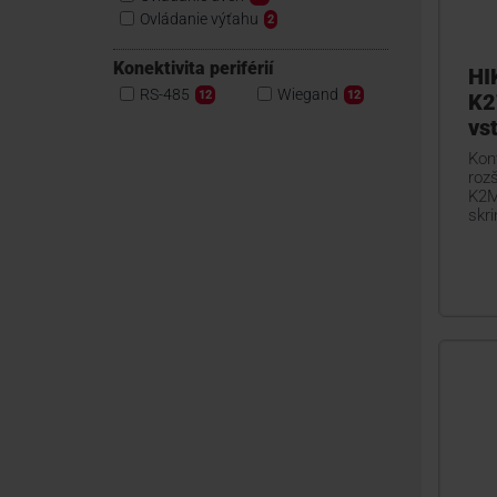
Ovládanie výťahu
2
Konektivita periférií
HI
RS-485
Wiegand
12
12
K2
vs
Kont
rozš
K2M
skri