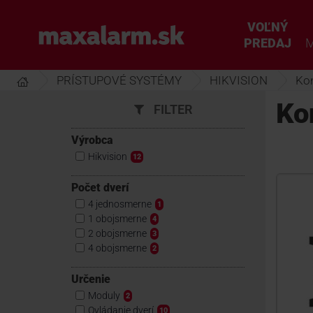
Prejsť
k
VOĽNÝ
www.maxalarm.sk
hlavnému
PREDAJ
M
obsahu
PRÍSTUPOVÉ SYSTÉMY
HIKVISION
Kon
Ko
FILTER
Výrobca
Hikvision
12
Počet dverí
4 jednosmerne
1
1 obojsmerne
4
2 obojsmerne
3
4 obojsmerne
2
Určenie
Moduly
2
Ovládanie dverí
10