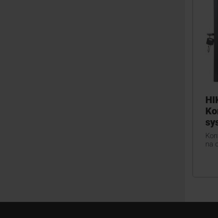
HI
Ko
sy
Kon
na o