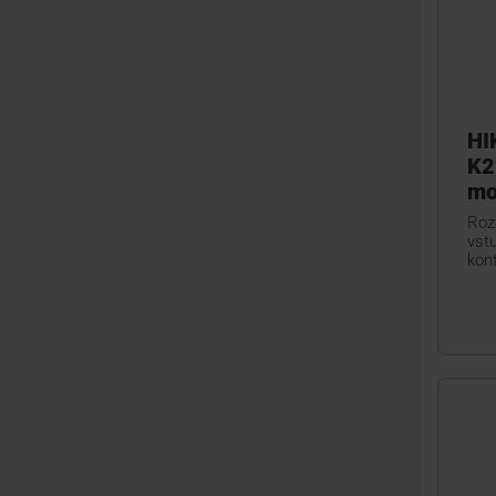
HI
K2
mo
Rozš
vst
kon