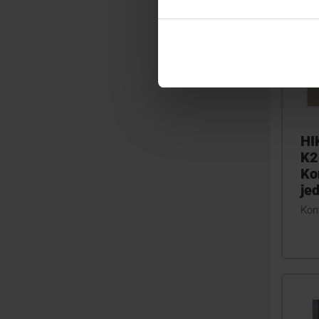
HI
K2
Ko
je
Kont