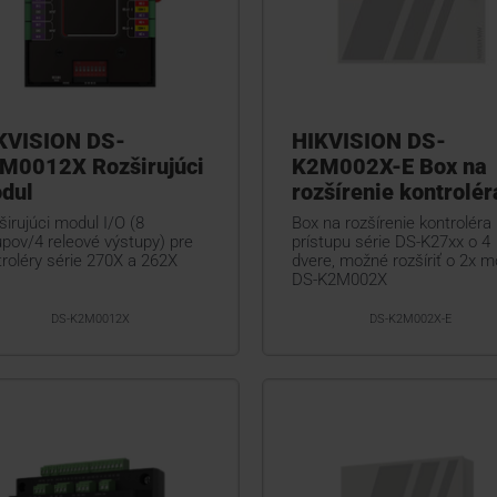
KVISION DS-
HIKVISION DS-
M0012X Rozširujúci
K2M002X-E Box na
dul
rozšírenie kontrolér
irujúci modul I/O (8
Box na rozšírenie kontroléra
upov/4 releové výstupy) pre
prístupu série DS-K27xx o 4
troléry série 270X a 262X
dvere, možné rozšíriť o 2x m
DS-K2M002X
DS-K2M0012X
DS-K2M002X-E