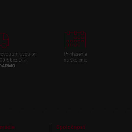
covou zmluvou pri
Prihlásenie
00 € bez DPH
na školenie
ADARMO
rmácie
Spoločnosť