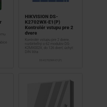
HIKVISION DS-
r
K2702WX-E1(P)
Kontrolér vstupu pre 2
dvere
tému
Kontrolér vstupu pre 2 dvere,
abice
rozšíriteľný o 62 modulov DS-
K2MX002X, do 126 dverí, úchyt:
DIN lišta
DS-K2702WX-E1(P)