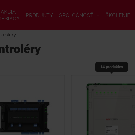
AKCIA
PRODUKTY
SPOLOČNOSŤ
ŠKOLENIE
ESIACA
troléry
ntroléry
14 produktov