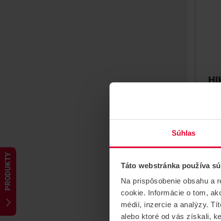
HI
K2
pr
Modu
prip
Súhlas
DS-
PRODUKTY
Táto webstránka používa sú
Na prispôsobenie obsahu a r
cookie. Informácie o tom, ak
médií, inzercie a analýzy. Tí
alebo ktoré od vás získali, ke