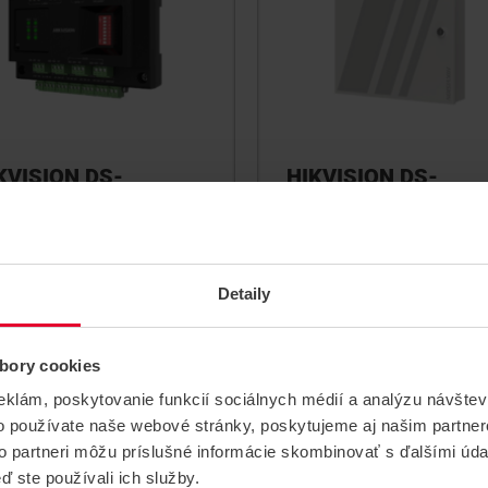
KVISION DS-
HIKVISION DS-
M002X Dverový
K2702WX-E1 Kontro
ístupový modul
vstupu pre 2 dvere
l rozširujúci o 2 dvere,
Kontrolér vstupu pre ovládan
ojiteľný ku kontrolérom rady
dverí s možnosťou rozšíreni
Detaily
K27xx cez RS-485
do 126 dverí pomocou modu
DS-K2M002X
DS-K2M002X
DS-K2702WX-E1
bory cookies
eklám, poskytovanie funkcií sociálnych médií a analýzu návšte
o používate naše webové stránky, poskytujeme aj našim partner
to partneri môžu príslušné informácie skombinovať s ďalšími údaj
ď ste používali ich služby.