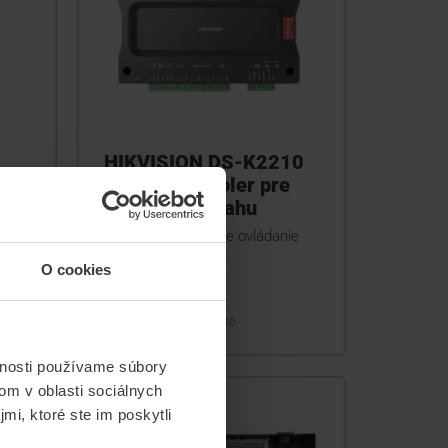
HIKVISION DS-K2210
lér
Hlavný kontroler pre
ovládanie výťahu
ie 2
Hlavný kontroler pre ovládanie
a až
výťahu
O cookies
lu
DS-K2210
vnosti používame súbory
om v oblasti sociálnych
mi, ktoré ste im poskytli