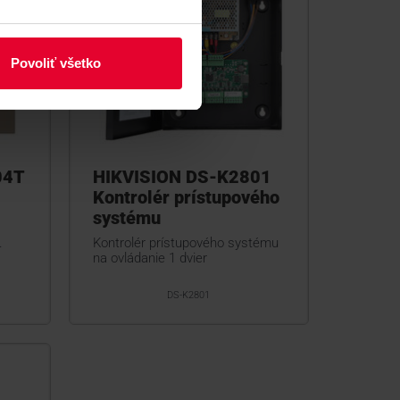
Povoliť všetko
04T
HIKVISION DS-K2801
Kontrolér prístupového
systému
.
Kontrolér prístupového systému
na ovládanie 1 dvier
DS-K2801