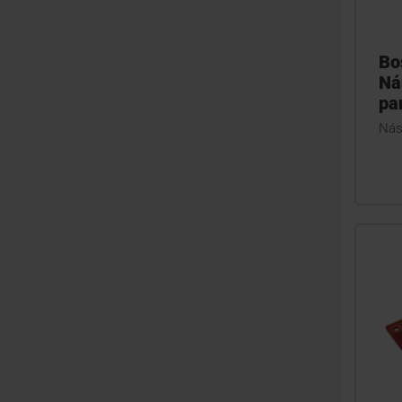
Bo
Ná
pa
Nás