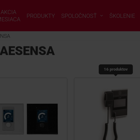
AKCIA
PRODUKTY
SPOLOČNOSŤ
ŠKOLENIE
ESIACA
ENSA
AESENSA
16 produktov