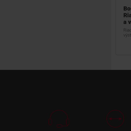
Bo
Ri
a 
Ria
výs