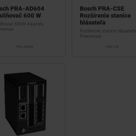
sch PRA-AD604
Bosch PRA-CSE
silňovač 600 W
Rozšírenie stanice
hlásateľa
ilňovač 600W 4-kanály,
esensa
Rozšírenie stanice hlásateľa
Praesensa
PRA-AD604
PRA-CSE