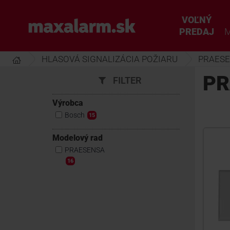
Prejsť
k
VOĽNÝ
www.maxalarm.sk
hlavnému
PREDAJ
M
obsahu
HLASOVÁ SIGNALIZÁCIA POŽIARU
PRAES
PR
FILTER
Výrobca
Bosch
15
Modelový rad
PRAESENSA
16