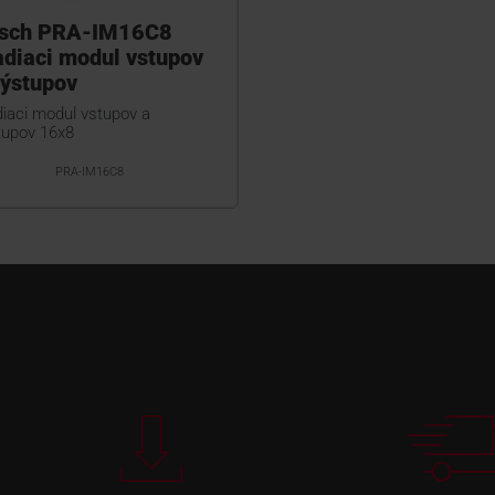
sch PRA-IM16C8
adiaci modul vstupov
výstupov
diaci modul vstupov a
tupov 16x8
PRA-IM16C8