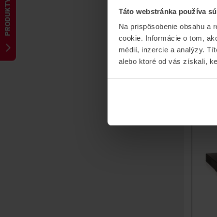
PRODUKTY
Táto webstránka používa sú
Bo
Na prispôsobenie obsahu a r
Fi
cookie. Informácie o tom, ak
Fibe
médií, inzercie a analýzy. Tí
alebo ktoré od vás získali, ke