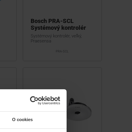
Bosch PRA-SCL
Systémový kontrolér
Systémový kontrolér, veľký,
Praesensa
PRA-SCL
O cookies