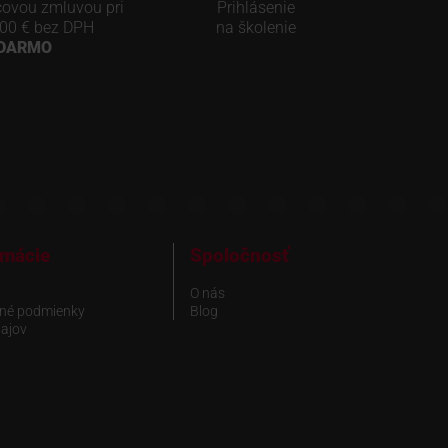
covou zmluvou pri
Prihlásenie
00 € bez DPH
na školenie
ADARMO
rmácie
Spoločnosť
O nás
né podmienky
Blog
ajov