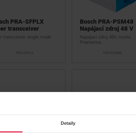
sch PRA-SFPLX
Bosch PRA-PSM48
ber transceiver
Napájací zdroj 48 V
r transceiver, single mode
Napájací zdroj 48V, modul,
Praesensa
PRA-SFPLX
PRA-PSM48
Detaily