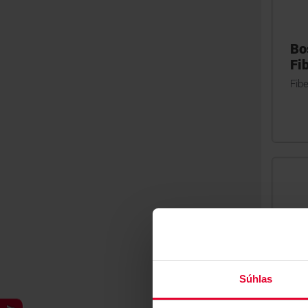
Bo
Fi
Fibe
Súhlas