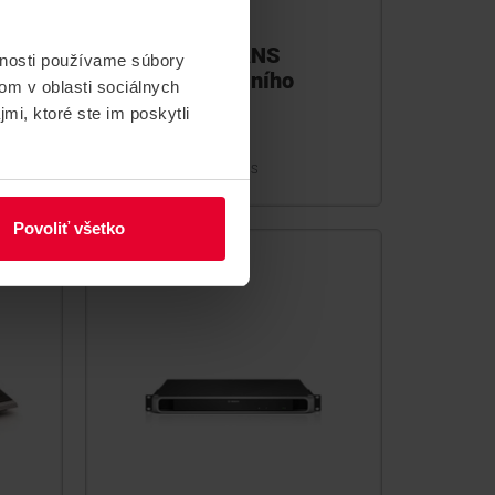
Bosch PRA-ANS
vnosti používame súbory
Detektor okolního
om v oblasti sociálnych
hluku PRA
mi, ktoré ste im poskytli
PRA-ANS
Povoliť všetko