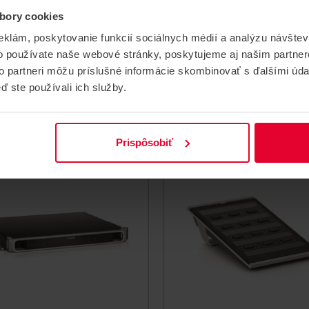
bory cookies
sch PRA-SFPSX
Bosch PRA-AD608
eklám, poskytovanie funkcií sociálnych médií a analýzu návšte
ber transceiver
Zosilňovač 600 W
o používate naše webové stránky, poskytujeme aj našim partner
r transceiver, multi mode
Zosilňovač 600W 8-kanálov,
to partneri môžu príslušné informácie skombinovať s ďalšími údaj
Praesensa
ď ste používali ich služby.
PRA-SFPSX
PRA-AD608
Prispôsobiť