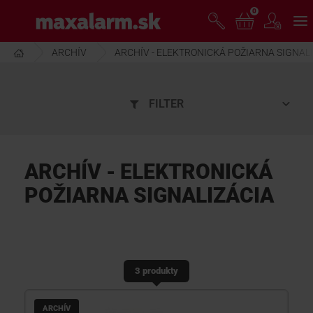
Prejsť
0
www.maxalarm.sk
k
hlavnému
obsahu
ARCHÍV
ARCHÍV - ELEKTRONICKÁ POŽIARNA SIGNAL
VOĽNÝ PREDAJ
FILTER
AKCIA MESIACA
PRODUKTY
ARCHÍV - ELEKTRONICKÁ
POŽIARNA SIGNALIZÁCIA
SPOLOČNOSŤ
ŠKOLENIE
3 produkty
PODPORA
ARCHÍV