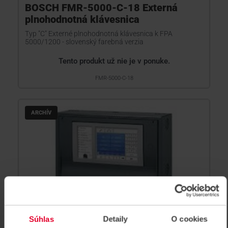
BOSCH FMR-5000-C-18 Externá
plnohodnotná klávesnica
Typ "C" Externé plnohodnotná klávesnica k FPA
5000/1200 - slovenský farebná verzia
Tento produkt už nie je v ponuke.
FMR-5000-C-18
ARCHÍV
Súhlas
Detaily
O cookies