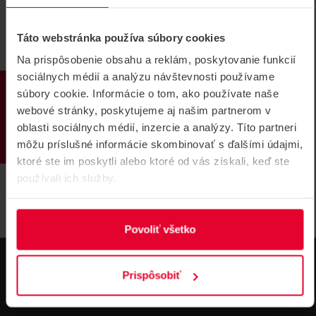
Táto webstránka používa súbory cookies
Na prispôsobenie obsahu a reklám, poskytovanie funkcií
sociálnych médií a analýzu návštevnosti používame
PRODUKTY
súbory cookie. Informácie o tom, ako používate naše
BOSCH FPA-1200-C-SK Typ "C"
webové stránky, poskytujeme aj našim partnerom v
Ústredňa
oblasti sociálnych médií, inzercie a analýzy. Títo partneri
Typ "C" Ústredňa FPA-1200 slovenský farebná verzia,
môžu príslušné informácie skombinovať s ďalšími údajmi,
kompletný kit, osadený modulom BCM-0000-B a LSN
0300
ktoré ste im poskytli alebo ktoré od vás získali, keď ste
používali ich služby.
Tento produkt už nie je v ponuke.
FPA-1200-C-SK
Povoliť všetko
Prispôsobiť