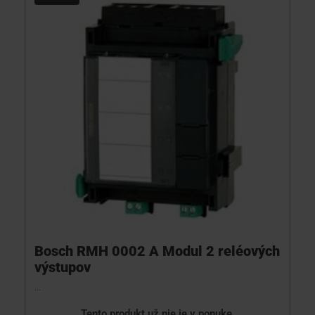
KONTAKTY
Bosch RMH 0002 A Modul 2 reléových
výstupov
...
Tento produkt už nie je v ponuke.