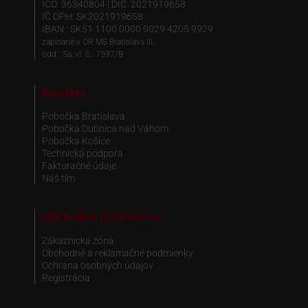
IČO: 36340804 | DIČ: 2021919658
IČ DPH: SK2021919658
IBAN : SK51 1100 0000 0029 4205 9929
zapísané v OR MS Bratislava III,
odd.: Sa, vl. č.: 7597/B
Kontakt
Pobočka Bratislava
Pobočka Dubnica nad Váhom
Pobočka Košice
Technická podpora
Fakturačné údaje
Náš tím
Obchodné informácie
Zákaznická zóna
Obchodné a reklamačné podmienky
Ochrana osobných údajov
Registrácia