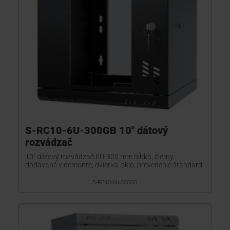
S-RC10-6U-300GB 10" dátový
rozvádzač
10" dátový rozvádzač 6U-300 mm hĺbka, čierny,
dodávané v demonte, dvierka: sklo, prevedenie štandard
S-RC10-6U-300GB