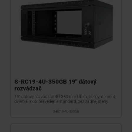
S-RC19-4U-350GB 19" dátový
rozvádzač
19" dátový rozvádzač 4U-350 mm hĺbka, čierny, demont,
dvierka: sklo, prevedenie štandard, bez zadnej steny
S-RC19-4U-350GB