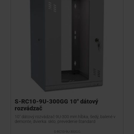
S-RC10-9U-300GG 10" dátový
rozvádzač
10" dátový rozvádzač 9U-300 mm hĺbka, šedý, balené v
demonte, dvierka: sklo, prevedenie štandard
S-RC10-9U-300GG