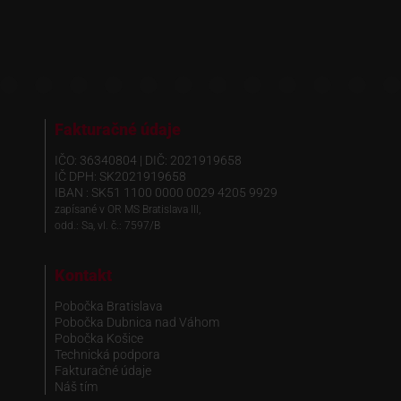
Fakturačné údaje
IČO: 36340804 | DIČ: 2021919658
IČ DPH: SK2021919658
IBAN : SK51 1100 0000 0029 4205 9929
zapísané v OR MS Bratislava III,
odd.: Sa, vl. č.: 7597/B
Kontakt
Pobočka Bratislava
Pobočka Dubnica nad Váhom
Pobočka Košice
Technická podpora
Fakturačné údaje
Náš tím