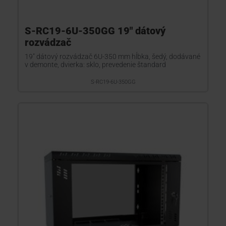
S-RC19-6U-350GG 19" dátový
rozvádzač
19" dátový rozvádzač 6U-350 mm hĺbka, šedý, dodávané
v demonte, dvierka: sklo, prevedenie štandard
S-RC19-6U-350GG