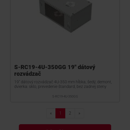
S-RC19-4U-350GG 19" dátový
rozvádzač
19" dátový rozvádzač 4U-350 mm hĺbka, šedý, demont,
dvierka: sklo, prevedenie štandard, bez zadnej steny
S-RC19-4U-350GG
«
1
2
»