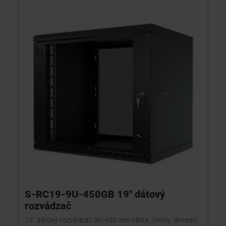
S-RC19-9U-450GB 19" dátový
rozvádzač
19" dátový rozvádzač 9U-450 mm hĺbka, čierny, demont,