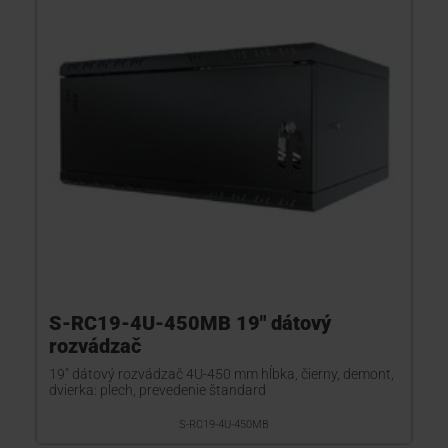
KONTAKTY
S-RC19-4U-450MB 19" dátový
rozvádzač
19" dátový rozvádzač 4U-450 mm hĺbka, čierny, demont,
dvierka: plech, prevedenie štandard
S-RC19-4U-450MB