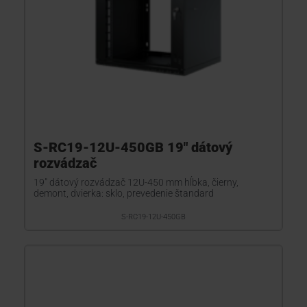
S-RC19-12U-450GB 19" dátový
rozvádzač
19" dátový rozvádzač 12U-450 mm hĺbka, čierny,
demont, dvierka: sklo, prevedenie štandard
S-RC19-12U-450GB