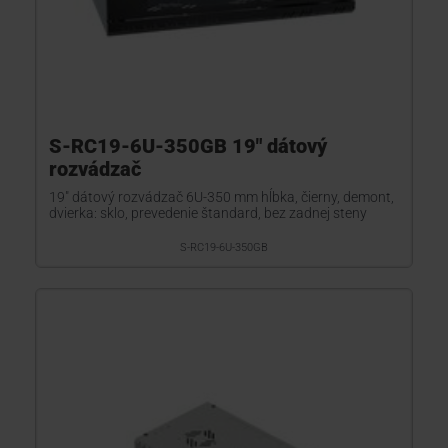
S-RC19-6U-350GB 19" dátový
rozvádzač
19" dátový rozvádzač 6U-350 mm hĺbka, čierny, demont,
dvierka: sklo, prevedenie štandard, bez zadnej steny
S-RC19-6U-350GB