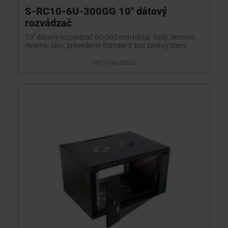
S-RC10-6U-300GG 10" dátový
rozvádzač
10" dátový rozvádzač 6U-300 mm hĺbka, šedý, demont,
dvierka: sklo, prevedenie štandard, bez zadnej steny
S-RC10-6U-300GG