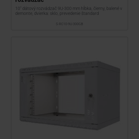
10" dátový rozvádzač 9U-300 mm hĺbka, čierny, balené v
demonte, dvierka: sklo, prevedenie štandard
S-RC10-9U-300GB