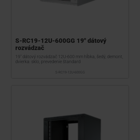
S-RC19-12U-600GG 19" dátový
rozvádzač
19" dátový rozvádzač 12U-600 mm hĺbka, šedý, demont,
dvierka: sklo, prevedenie štandard
S-RC19-12U-600GG