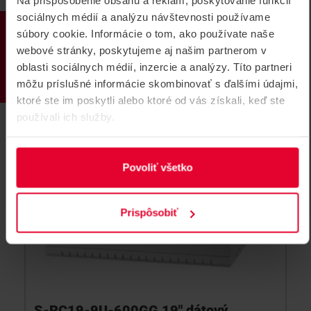
Na prispôsobenie obsahu a reklám, poskytovanie funkcií
S-RC19-4U-450MG
sociálnych médií a analýzu návštevnosti používame
PRODUKTY
súbory cookie. Informácie o tom, ako používate naše
webové stránky, poskytujeme aj našim partnerom v
oblasti sociálnych médií, inzercie a analýzy. Títo partneri
môžu príslušné informácie skombinovať s ďalšími údajmi,
ktoré ste im poskytli alebo ktoré od vás získali, keď ste
používali ich služby.
Povoliť všetko
Prispôsobiť
S-RC19-9U-600GG 19" dátový