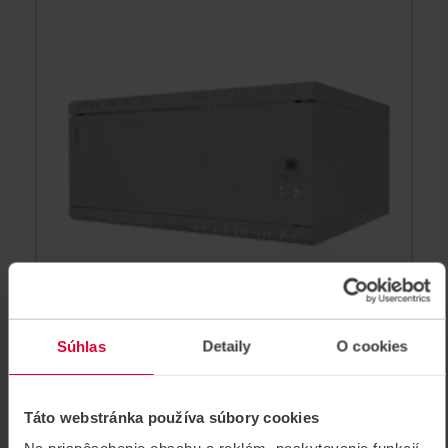
Súhlas
Detaily
O cookies
S-RC19-4U-450MG 19" dátový
rozvádzač
19" dátový rozvádzač 4U-450 mm hĺbka, šedý, demont,
Táto webstránka používa súbory cookies
dvierka: kov, prevedenie štandard, bez zadnej steny