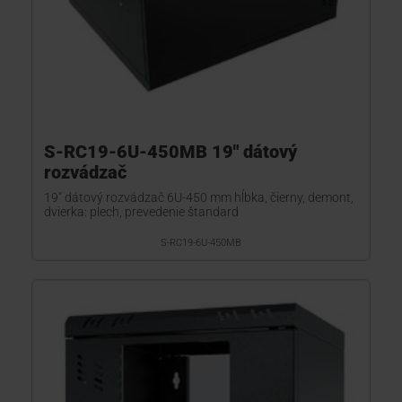
S-RC19-6U-450MB 19" dátový
rozvádzač
19" dátový rozvádzač 6U-450 mm hĺbka, čierny, demont,
dvierka: plech, prevedenie štandard
S-RC19-6U-450MB