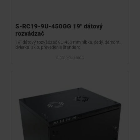
S-RC19-9U-450GG 19" dátový
rozvádzač
19" dátový rozvádzač 9U-450 mm hĺbka, šedý, demont,
dvierka: sklo, prevedenie štandard
S-RC19-9U-450GG