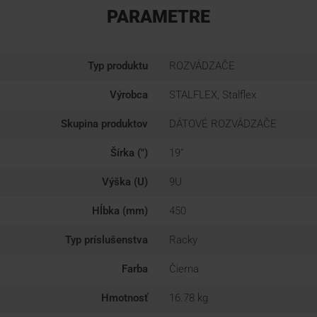
PARAMETRE
Typ produktu
ROZVÁDZAČE
Výrobca
STALFLEX, Stalflex
Skupina produktov
DÁTOVÉ ROZVÁDZAČE
Šírka (")
19"
Výška (U)
9U
Hĺbka (mm)
450
Typ príslušenstva
Racky
Farba
Čierna
Hmotnosť
16.78 kg