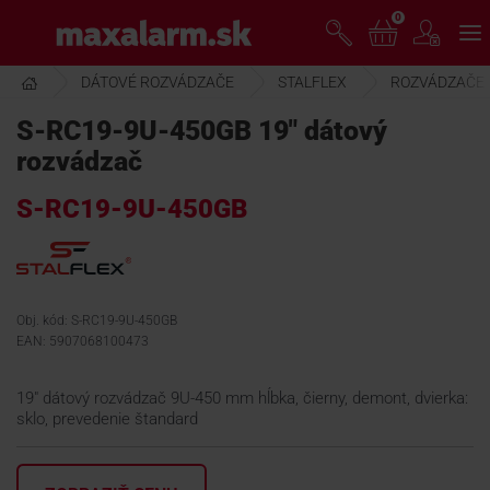
Prejsť
0
www.maxalarm.sk
k
hlavnému
obsahu
DÁTOVÉ ROZVÁDZAČE
STALFLEX
ROZVÁDZAČE
VOĽNÝ PREDAJ
S-RC19-9U-450GB 19" dátový
rozvádzač
AKCIA MESIACA
S-RC19-9U-450GB
PRODUKTY
SPOLOČNOSŤ
Obj. kód: S-RC19-9U-450GB
EAN: 5907068100473
ŠKOLENIE
19" dátový rozvádzač 9U-450 mm hĺbka, čierny, demont, dvierka:
sklo, prevedenie štandard
PODPORA