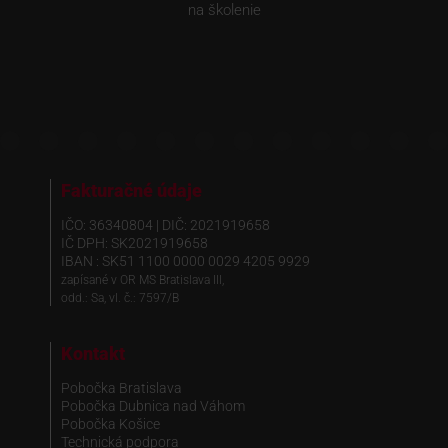
na školenie
Fakturačné údaje
IČO: 36340804 | DIČ: 2021919658
IČ DPH: SK2021919658
IBAN : SK51 1100 0000 0029 4205 9929
zapísané v OR MS Bratislava III,
odd.: Sa, vl. č.: 7597/B
Kontakt
Pobočka Bratislava
Pobočka Dubnica nad Váhom
Pobočka Košice
Technická podpora