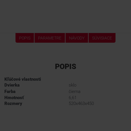
POPIS
PARAMETRE
NÁVODY
SÚVISIACE
POPIS
Kľúčové vlastnosti
Dvierka
sklo
Farba
čierna
Hmotnosť
6,61
Rozmery
520x463x450