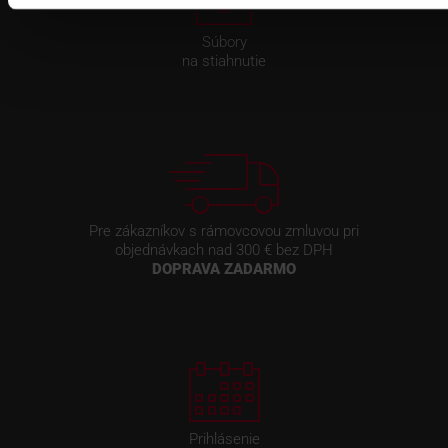
Súbory
na stiahnutie
Pre zákazníkov s rámovcovou zmluvou pri
objednávkach nad 300 € bez DPH
DOPRAVA ZADARMO
Prihlásenie