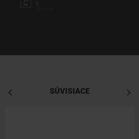
E
396,62 kB
SÚVISIACE