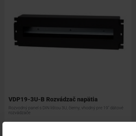
VDP19-3U-B Rozvádzač napätia
Rozvodný panel s DIN lištou 3U, čierny, vhodný pre 19" dátové
rozvádzače
VDP19-3U-B