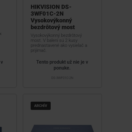
HIKVISION DS-
3WF01C-2N
Vysokovýkonný
bezdrôtový most
x
Vysokovýkonný bezdrôtový
most. V balení sú 2 kusy
prednastavené ako vysielač a
prijímač.
 v
Tento produkt už nie je v
ponuke.
DS-3WF01C-2N
ARCHÍV