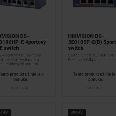
KVISION DS-
HIKVISION DS-
0106HP-E 4portový
3E0105P-E(B) 5port
E switch
switch
ý 4 portový PoE switch s
Switch, 5 port 10/100Mbps, 
ným HI-PoE výstupom a
PoE, 1x100Mbps.
mi uplinkovými portami.
Tento produkt už nie je v
Tento produkt už nie je
ponuke.
ponuke.
DS-3E0106HP-E
DS-3E0105P-E(B)
RCHÍV
ARCHÍV