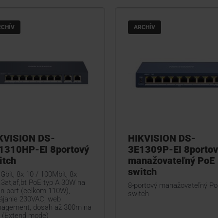
RCHÍV
ARCHÍV
KVISION DS-
HIKVISION DS-
1310HP-EI 8portový
3E1309P-EI 8portov
itch
manažovateľný PoE
switch
Gbit, 8x 10 / 100Mbit, 8x
.3at,af,bt PoE typ A 30W na
8-portový manažovateľný P
en port (celkom 110W),
switch
ájanie 230VAC, web
agement, dosah až 300m na
t (Extend mode)