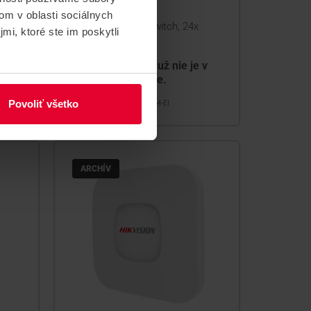
switch
om v oblasti sociálnych
Gbps,
Smart managed switch, 24x
mi, ktoré ste im poskytli
Gbps, RJ45
 v
Tento produkt už nie je v
ponuke.
Povoliť všetko
DS-3E1524-EI
ARCHÍV