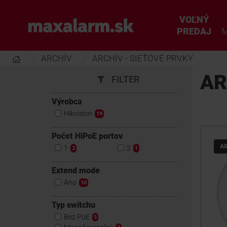
Prejsť
k
VOĽNÝ
www.maxalarm.sk
hlavnému
PREDAJ
M
obsahu
ARCHÍV
ARCHÍV - SIEŤOVÉ PRVKY
AR
FILTER
Výrobca
Hikvision
19
Počet HiPoE portov
A
1
2
3
1
Extend mode
Áno
10
Typ switchu
Bez PoE
5