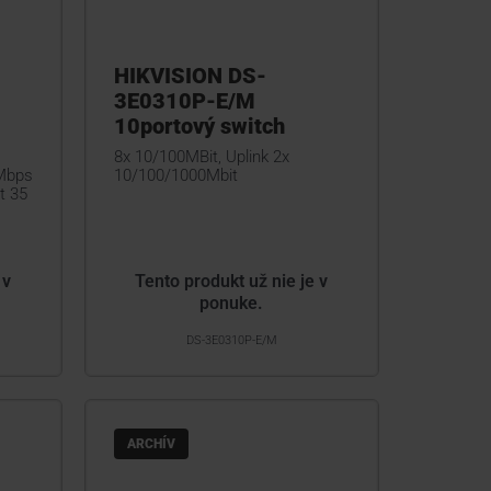
HIKVISION DS-
3E0310P-E/M
10portový switch
8x 10/100MBit, Uplink 2x
 Mbps
10/100/1000Mbit
t 35
 v
Tento produkt už nie je v
ponuke.
DS-3E0310P-E/M
ARCHÍV