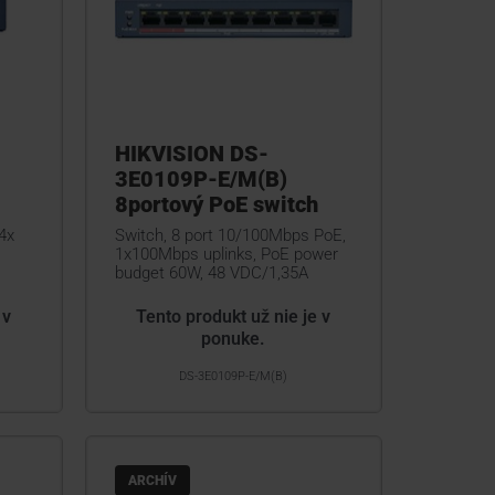
HIKVISION DS-
3E0109P-E/M(B)
8portový PoE switch
4x
Switch, 8 port 10/100Mbps PoE,
1x100Mbps uplinks, PoE power
budget 60W, 48 VDC/1,35A
 v
Tento produkt už nie je v
ponuke.
DS-3E0109P-E/M(B)
ARCHÍV