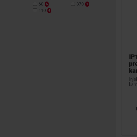
60
370
6
1
110
4
IP
pr
ka
Inje
kam