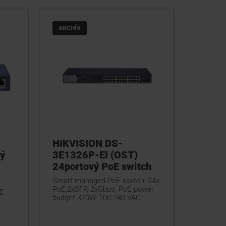
ARCHÍV
HIKVISION DS-
ý
3E1326P-EI (OST)
24portový PoE switch
Smart managed PoE switch, 24x
PoE,2xSFP, 2xGbps, PoE power
oE
budget 370W, 100-240 VAC