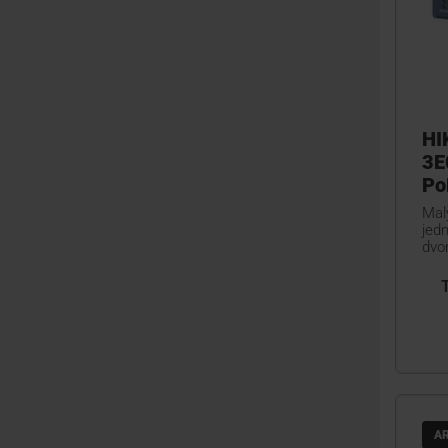
HI
3E
Po
Mal
jed
dvo
A