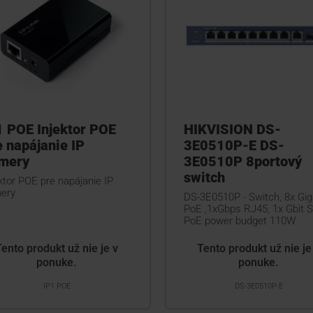
1 POE Injektor POE
HIKVISION DS-
e napájanie IP
3E0510P-E DS-
mery
3E0510P 8portový
switch
ktor POE pre napájanie IP
ery
DS-3E0510P - Switch, 8x Gig
PoE ,1xGbps RJ45, 1x Gbit S
PoE power budget 110W
Tento produkt už nie je v
Tento produkt už nie je
ponuke.
ponuke.
IP1 POE
DS-3E0510P-E