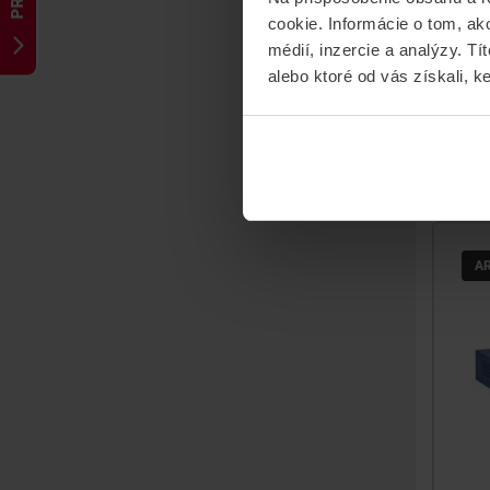
16
cookie. Informácie o tom, ak
Sma
médií, inzercie a analýzy. Tí
PoE
alebo ktoré od vás získali, ke
A