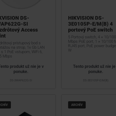
KVISION DS-
HIKVISION DS-
AP622G-SI
3E0105P-E/M(B) 4
zdrôtový Access
portový PoE switch
int
5 Portový switch, 4 × 10/100
Mbps PoE port, 1 × 10/100
drôtový prístupový bod s
RJ45 port, PoE power budge
tážou na strop, 1x Gb LAN
W
 s 1 PoE vstupom, WiFi 6,
5 Mbps
Tento produkt už nie je v
Tento produkt už nie je
ponuke.
ponuke.
DS-3WAP622G-SI
DS-3E0105P-E/M(B)
RCHÍV
ARCHÍV