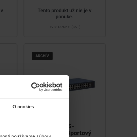
 v
Tento produkt už nie je v
ponuke.
DS-3E1326P-EI (OST)
ARCHÍV
O cookies
HIKVISION DS-
3E1524-EI 24portový
vnosti používame súbory