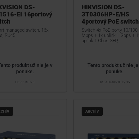
KVISION DS-
HIKVISION DS-
1516-EI 16portový
3T0306HP-E/HS
itch
4portový PoE switch
rt managed switch, 16x
Switch 4x PoE porty 10/100
s, RJ45
Mbps + 1x uplink 1 Gbps + 1
uplink 1 Gbps SFP,
Tento produkt už nie je v
Tento produkt už nie je
ponuke.
ponuke.
DS-3E1516-EI
DS-3T0306HP-E/HS
RCHÍV
ARCHÍV