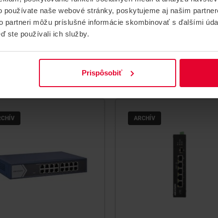
portový PoE switch
switch
o používate naše webové stránky, poskytujeme aj našim partner
rt managed PoE switch, 16x
Smart managed switch, 8x 
to partneri môžu príslušné informácie skombinovať s ďalšími údaj
, 2xGbps, 2SFP
RJ45
ď ste používali ich služby.
Tento produkt už nie je v
Tento produkt už nie je
ponuke.
ponuke.
Prispôsobiť
DS-3E1318P-EI(O-STD)
DS-3E1508-EI
RCHÍV
ARCHÍV