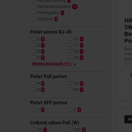
Manažovateľný
7
Nemanažovateľný
11
Priemyselný
1
Rackový
HI
3
3W
Počet portov RJ-45
Be
5
16
5
1
Po
6
17
1
1
Bez
8
18
2
1
mon
9
24
3
2
port
Všetky možnosti (+1)
177
Počet PoE portov
4
16
5
2
8
24
6
1
Počet SFP portov
1
2
3
2
A
Celkový výkon PoE (W)
35
230
1
2