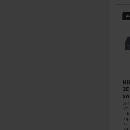
A
HI
3E
sw
2x 1
802
jed
nap
man
por