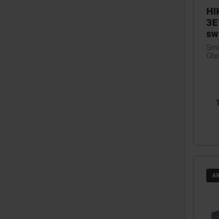
HI
3E
sw
Sma
Gbp
A