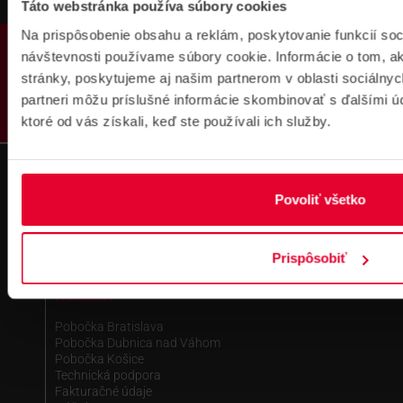
Táto webstránka používa súbory cookies
Na prispôsobenie obsahu a reklám, poskytovanie funkcií soc
PRODUKTY
návštevnosti používame súbory cookie. Informácie o tom, 
stránky, poskytujeme aj našim partnerom v oblasti sociálnych
partneri môžu príslušné informácie skombinovať s ďalšími úda
ktoré od vás získali, keď ste používali ich služby.
Fakturačné údaje
IČO: 36340804 | DIČ: 2021919658
IČ DPH: SK2021919658
Povoliť všetko
IBAN : SK51 1100 0000 0029 4205 9929
zapísané v OR MS Bratislava III,
odd.: Sa, vl. č.: 7597/B
Prispôsobiť
Kontakt
Pobočka Bratislava
Pobočka Dubnica nad Váhom
Pobočka Košice
Technická podpora
Fakturačné údaje