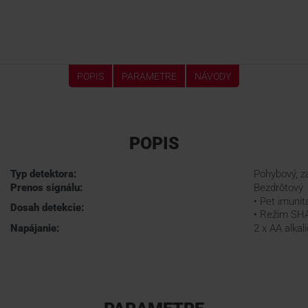
POPIS
PARAMETRE
NÁVODY
POPIS
Typ detektora:
Pohybový, z
Prenos signálu:
Bezdrôtový
• Pet imuni
Dosah detekcie:
• Režim SH
Napájanie:
2 x AA alkal