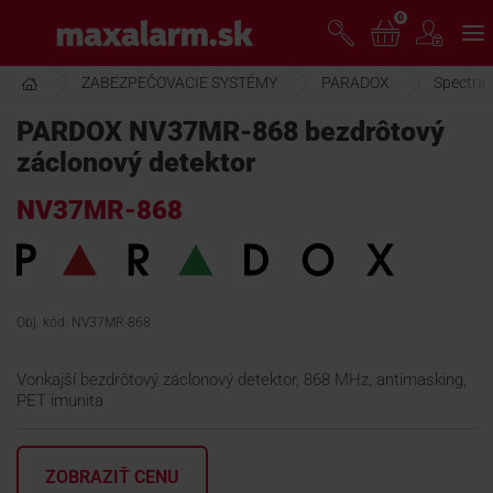
Prejsť
0
www.maxalarm.sk
k
hlavnému
obsahu
ZABEZPEČOVACIE SYSTÉMY
PARADOX
Spectra
VOĽNÝ PREDAJ
PARDOX NV37MR-868 bezdrôtový
záclonový detektor
AKCIA MESIACA
NV37MR-868
PRODUKTY
SPOLOČNOSŤ
Obj. kód: NV37MR-868
Vonkajší bezdrôtový záclonový detektor, 868 MHz, antimasking,
ŠKOLENIE
PET imunita
PODPORA
ZOBRAZIŤ CENU