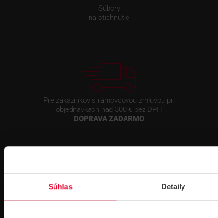
Súbory
na stiahnutie
Pre zákazníkov s rámovcovou zmluvou pri
objednávkach nad 300 € bez DPH
DOPRAVA ZADARMO
Súhlas
Detaily
Prihlásenie
na školenie