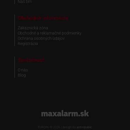
Náš tím
Obchodné informácie
Zákaznická zóna
Obchodné a reklamačné podmienky
Ochrana osobných údajov
Registrácia
Spoločnosť
O nás
Blog
www.maxalarm.sk
EUROIN © 2026 | design by
antrepublic