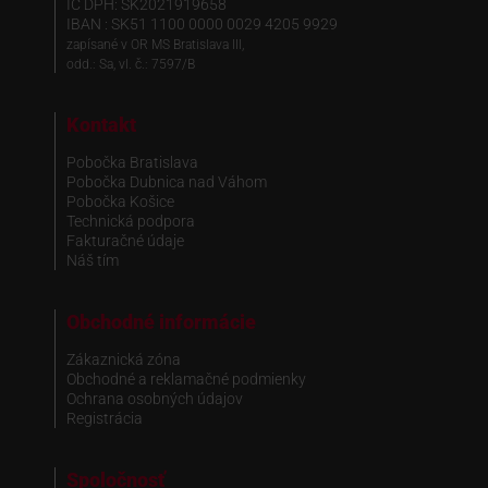
IČ DPH: SK2021919658
IBAN : SK51 1100 0000 0029 4205 9929
zapísané v OR MS Bratislava III,
odd.: Sa, vl. č.: 7597/B
Kontakt
Pobočka Bratislava
Pobočka Dubnica nad Váhom
Pobočka Košice
Technická podpora
Fakturačné údaje
Náš tím
Obchodné informácie
Zákaznická zóna
Obchodné a reklamačné podmienky
Ochrana osobných údajov
Registrácia
Spoločnosť