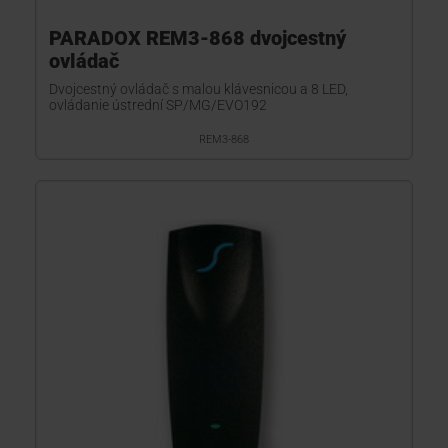
PARADOX REM3-868 dvojcestný
ovládač
Dvojcestný ovládač s malou klávesnicou a 8 LED,
ovládanie ústrední SP/MG/EVO192
REM3-868