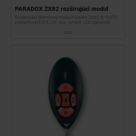
PARADOX ZX82 rozširujúci modul
Rozširovací zbernicový modul Paradox ZX82, 8/16ATZ
poplachových EOL zón, box, tamper, LED signalizác
ZX82