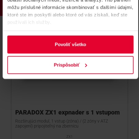
môžu príslušné informácie skombinovať s ďalšími údajmi,
ktoré ste im poskytli alebo ktoré od vás získali, keď ste
používali ich služby.
Povoliť všetko
Prispôsobiť
PARADOX ZX1 expnader s 1 vstupom
Rozširujúci modul, 1 vstup (zóna) / (2 zóny v ATZ
zapojení) pripojiteľný na zbernicu
ZX1