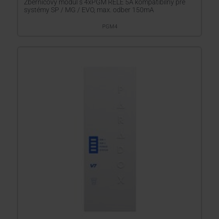
Zbernicový modul s 4xPGM RELÉ 5A kompatibilný pre
systémy SP / MG / EVO, max. odber 150mA
PGM4