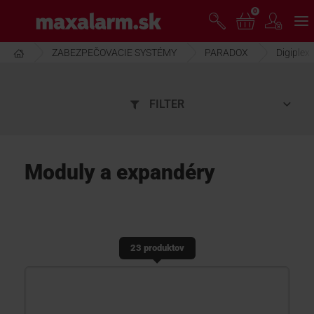
Prejsť
0
www.maxalarm.sk
k
hlavnému
obsahu
ZABEZPEČOVACIE SYSTÉMY
PARADOX
Digiplex
VOĽNÝ PREDAJ
FILTER
AKCIA MESIACA
PRODUKTY
Moduly a expandéry
SPOLOČNOSŤ
23 produktov
ŠKOLENIE
PODPORA