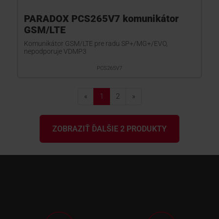
PARADOX PCS265V7 komunikátor
GSM/LTE
Komunikátor GSM/LTE pre radu SP+/MG+/EVO,
nepodporuje VDMP3
PCS265V7
«
1
2
»
ZOBRAZIŤ ĎALŠIE 2 PRODUKTY