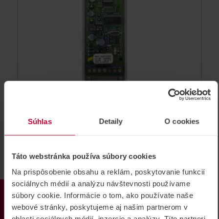
Súhlas
Detaily
O cookies
PARADOX 2WPGM-868 bezdrôtový
rozširujúci modul PGM
Táto webstránka používa súbory cookies
Bezdrôtový rozširujúci modul PGM , 1xPGM výstup
NO/NC 5A
Na prispôsobenie obsahu a reklám, poskytovanie funkcií
sociálnych médií a analýzu návštevnosti používame
2WPGM-868
PRODUKTY
súbory cookie. Informácie o tom, ako používate naše
webové stránky, poskytujeme aj našim partnerom v
oblasti sociálnych médií, inzercie a analýzy. Títo partneri