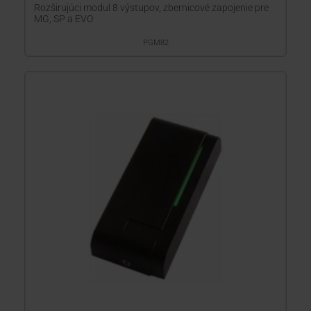
Rozširujúci modul 8 výstupov, zbernicové zapojenie pre
MG, SP a EVO
PGM82