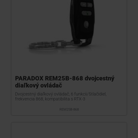
PARADOX REM25B-868 dvojcestný
diaľkový ovládač
Dvojcestný diaľkový ovládač, 6 funkcii/5tlačidiel,
frekvencia 868, kompatibilita s RTX-3
REM25B-868