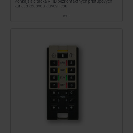
Vonkajšia čítačka RFID bezkontaktných prístupových
kariet s kódovou klávesnicou
R915