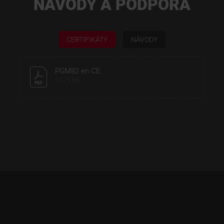
NÁVODY A PODPORA
CERTIFIKÁTY
NÁVODY
PGM82 en CE
27,79 kB