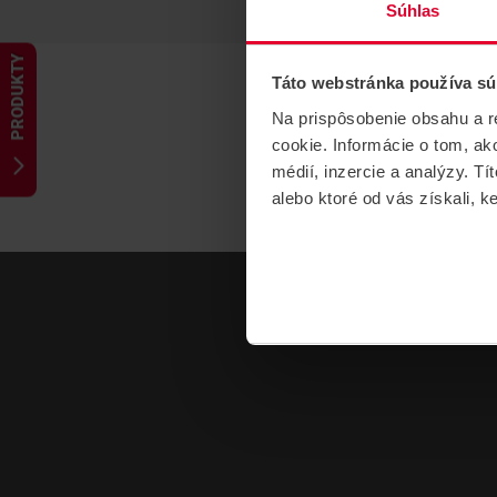
Súhlas
PRODUKTY
Táto webstránka používa sú
Na prispôsobenie obsahu a r
cookie. Informácie o tom, ak
médií, inzercie a analýzy. Tí
alebo ktoré od vás získali, ke