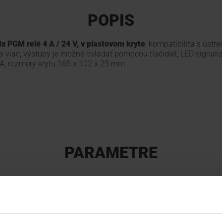
POPIS
x PGM relé 4 A / 24 V, v plastovom kryte
, kompatibilita s úst
a viac, výstupy je možné ovládať pomocou tlačidiel, LED signali
A, rozmery krytu 165 x 102 x 25 mm
PARAMETRE
Typ produktu
Moduly a expandéry
Modelový rad
Digiplex, Spectra