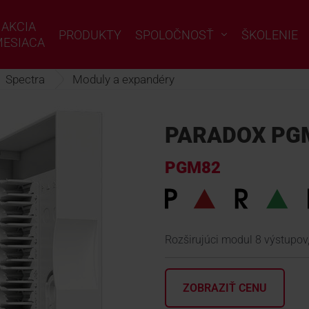
AKCIA
PRODUKTY
SPOLOČNOSŤ
ŠKOLENIE
ESIACA
Spectra
Moduly a expandéry
PARADOX PGM
PGM82
Rozširujúci modul 8 výstupov
ZOBRAZIŤ CENU