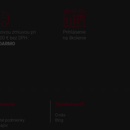
covou zmluvou pri
Prihlásenie
00 € bez DPH
na školenie
ADARMO
rmácie
Spoločnosť
O nás
né podmienky
Blog
ajov