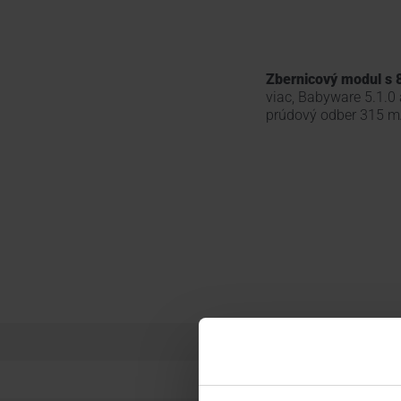
Zbernicový modul s 8
viac, Babyware 5.1.0 
prúdový odber 315 m