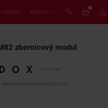
0
PODPORA
KONTAKTY
82 zbernicový modul
Obj. kód: PGM82
, zbernicové zapojenie pre MG, SP a EVO