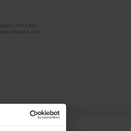
redňami s FW 6.80 a
zácia výstupov, max.