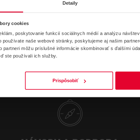
Detaily
Výrobca
PARADOX
Skupina produktov
ZABEZPEČOVACIE SYSTÉMY
bory cookies
eklám, poskytovanie funkcií sociálnych médií a analýzu návšte
o používate naše webové stránky, poskytujeme aj našim partner
to partneri môžu príslušné informácie skombinovať s ďalšími údaj
ď ste používali ich služby.
Prispôsobiť