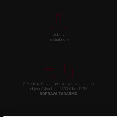
Súbory
na stiahnutie
Pre zákazníkov s rámovcovou zmluvou pri
objednávkach nad 300 € bez DPH
DOPRAVA ZADARMO