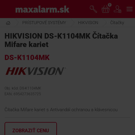
Prejsť
0
www.maxalarm.sk
k
hlavnému
obsahu
PRÍSTUPOVÉ SYSTÉMY
HIKVISION
Čítačky
VOĽNÝ PREDAJ
HIKVISION DS-K1104MK Čítačka
Mifare kariet
AKCIA MESIACA
DS-K1104MK
PRODUKTY
SPOLOČNOSŤ
Obj. kód: DS-K1104MK
EAN: 6954273635725
ŠKOLENIE
Čítačka Mifare kariet s Antivandál ochranou a klávesnicou
PODPORA
ZOBRAZIŤ CENU