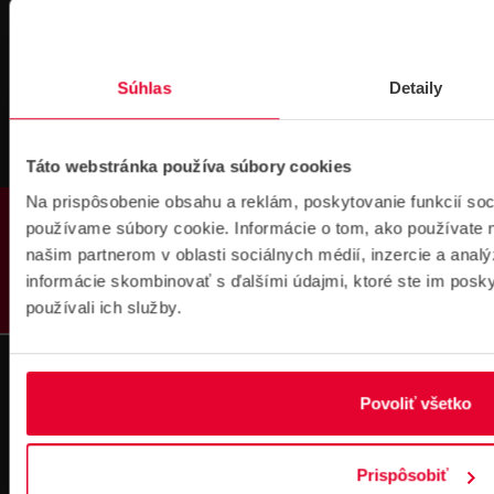
Súhlas
Detaily
Prihlásenie
na školenie
Táto webstránka používa súbory cookies
Na prispôsobenie obsahu a reklám, poskytovanie funkcií soc
PRODUKTY
používame súbory cookie. Informácie o tom, ako používate 
našim partnerom v oblasti sociálnych médií, inzercie a analý
informácie skombinovať s ďalšími údajmi, ktoré ste im poskyt
používali ich služby.
Fakturačné údaje
IČO: 36340804 | DIČ: 2021919658
IČ DPH: SK2021919658
IBAN : SK51 1100 0000 0029 4205 9929
Povoliť všetko
zapísané v OR MS Bratislava III,
odd.: Sa, vl. č.: 7597/B
Prispôsobiť
Kontakt