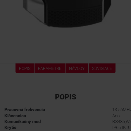
POPIS
PARAMETRE
NÁVODY
SÚVISIACE
POPIS
Pracovná frekvencia
13.56MH
Klávesnica
Ano
Komunikačný mod
RS485,Wi
Krytie
IP65 IK10