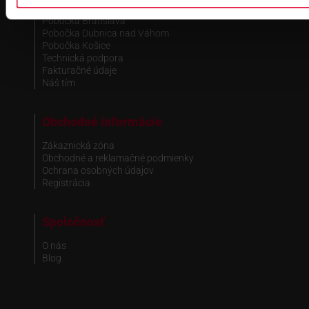
Pobočka Bratislava
Pobočka Dubnica nad Váhom
Pobočka Košice
Technická podpora
Fakturačné údaje
Náš tím
Obchodné informácie
Zákaznická zóna
Obchodné a reklamačné podmienky
Ochrana osobných údajov
Registrácia
Spoločnosť
O nás
Blog