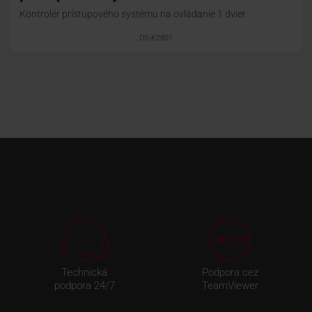
Kontrolér prístupového systému na ovládanie 1 dvier
DS-K2801
Technická
Podpora cez
podpora 24/7
TeamViewer