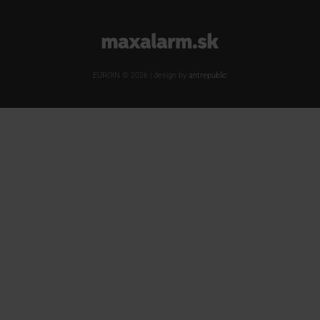
www.maxalarm.sk
EUROIN © 2026 | design by
antrepublic