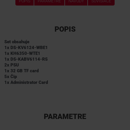
POPIS
PARAMETRE
NÁVODY
SÚVISIACE
POPIS
Set obsahuje
1x DS-KV6124-WBE1
1x KH6350-WTE1
1x DS-KABV6114-RS
2x PSU
1x 32 GB TF card
5x Čip
1x Administrator Card
PARAMETRE