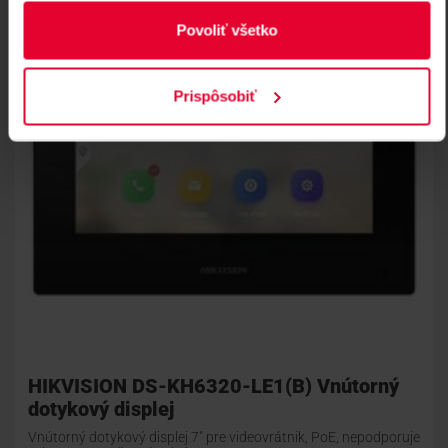
Povoliť všetko
Prispôsobiť
HIKVISION DS-KH6320-LE1(B) Vnútorný
dotykový displej
Vnútorný dotykový displej 7" pre videovrátnik, PoE, nepodporuje