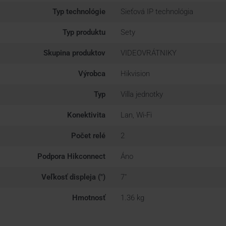
Typ technológie
Sieťová IP technológia
Typ produktu
Sety
Skupina produktov
VIDEOVRÁTNIKY
Výrobca
Hikvision
Typ
Villa jednotky
Konektivita
Lan, Wi-Fi
Počet relé
2
Podpora Hikconnect
Áno
Veľkosť displeja (")
7"
Hmotnosť
1.36 kg