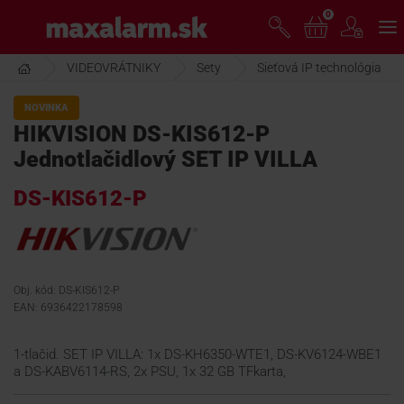
Prejsť
0
www.maxalarm.sk
k
hlavnému
obsahu
VIDEOVRÁTNIKY
Sety
Sieťová IP technológia
VOĽNÝ PREDAJ
NOVINKA
HIKVISION DS-KIS612-P
AKCIA MESIACA
Jednotlačidlový SET IP VILLA
DS-KIS612-P
PRODUKTY
SPOLOČNOSŤ
Obj. kód: DS-KIS612-P
EAN: 6936422178598
ŠKOLENIE
1-tlačid. SET IP VILLA: 1x DS-KH6350-WTE1, DS-KV6124-WBE1
a DS-KABV6114-RS, 2x PSU, 1x 32 GB TFkarta,
PODPORA