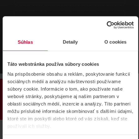
HIKVISION DS-KV6124-WBE1 en CE
395,42 kB
Súhlas
Detaily
O cookies
Táto webstránka používa súbory cookies
Na prispôsobenie obsahu a reklám, poskytovanie funkcií
sociálnych médií a analýzu návštevnosti používame
PRODUKTY
súbory cookie. Informácie o tom, ako používate naše
webové stránky, poskytujeme aj našim partnerom v
oblasti sociálnych médií, inzercie a analýzy. Títo partneri
SÚVISIACE
môžu príslušné informácie skombinovať s ďalšími údajmi,
ktoré ste im poskytli alebo ktoré od vás získali, keď ste
používali ich služby.