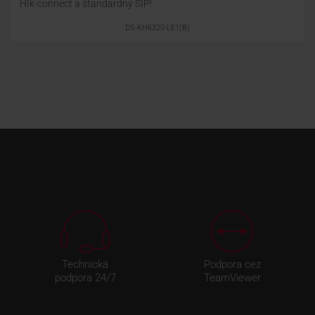
HIk-connect a štandardný SIP!
DS-KH6320-LE1(B)
Technická
Podpora cez
podpora 24/7
TeamViewer