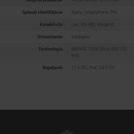
Skupina produktov
PRÍSTUPOVÉ SYSTÉMY
Spôsob identifikácie
Karta, Smartphone, PIN
Konektivita
Lan, RS-485, Wiegand
Umiestnenie
Vonkajšie
Technológia
MIFARE 13,56 MHz, EM 125
kHz
Napájanie
12 V DC, PoE, 24 V DC