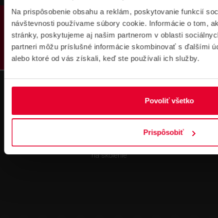
Na prispôsobenie obsahu a reklám, poskytovanie funkcií soc
PRODUKTY
návštevnosti používame súbory cookie. Informácie o tom, 
stránky, poskytujeme aj našim partnerom v oblasti sociálnych
Pre zákazníkov s rámovcovou zmluvou pri
partneri môžu príslušné informácie skombinovať s ďalšími úda
objednávkach nad 300 € bez DPH
alebo ktoré od vás získali, keď ste používali ich služby.
DOPRAVA ZADARMO
Povoliť všetko
Prispôsobiť
Prihlásenie
na školenie