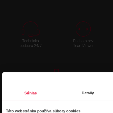
Technická
Podpora cez
podpora 24/7
TeamViewer
Súbory
Súhlas
Detaily
na stiahnutie
Táto webstránka používa súbory cookies