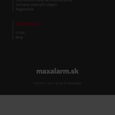
Obchodné a reklamačné podmienky
Ochrana osobných údajov
Registrácia
Spoločnosť
O nás
Blog
www.maxalarm.sk
EUROIN © 2026 | design by
antrepublic