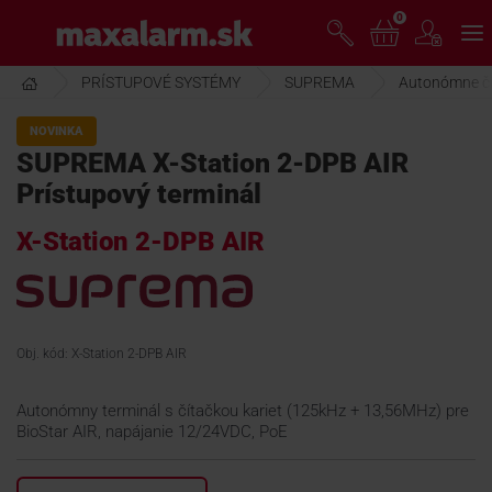
Prejsť
0
www.maxalarm.sk
k
hlavnému
obsahu
PRÍSTUPOVÉ SYSTÉMY
SUPREMA
Autonómne čí
VOĽNÝ PREDAJ
NOVINKA
SUPREMA X-Station 2-DPB AIR
AKCIA MESIACA
Prístupový terminál
X-Station 2-DPB AIR
PRODUKTY
SPOLOČNOSŤ
Obj. kód: X-Station 2-DPB AIR
ŠKOLENIE
Autonómny terminál s čítačkou kariet (125kHz + 13,56MHz) pre
BioStar AIR, napájanie 12/24VDC, PoE
PODPORA