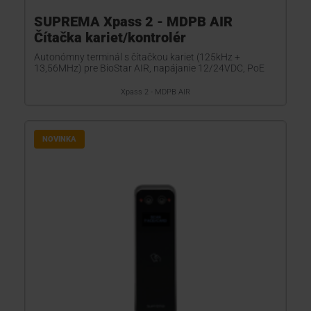
SUPREMA Xpass 2 - MDPB AIR
Čítačka kariet/kontrolér
Autonómny terminál s čítačkou kariet (125kHz +
13,56MHz) pre BioStar AIR, napájanie 12/24VDC, PoE
Xpass 2 - MDPB AIR
NOVINKA