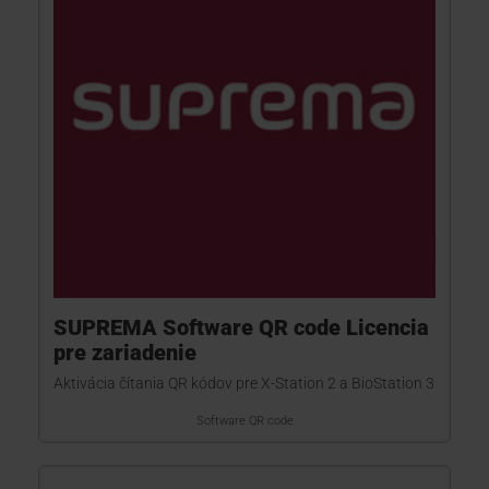
SUPREMA Software QR code Licencia
pre zariadenie
Aktivácia čítania QR kódov pre X-Station 2 a BioStation 3
Software QR code