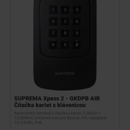
SUPREMA Xpass 2 - GKDPB AIR
Čítačka kariet s klávenicou
Autonómny terminál s čítačkou kariet (125kHz +
13,56MHz) a klávesnicou pre Biostar AIR, napájanie
12/24VDC, PoE