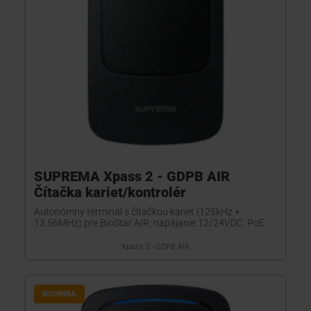
SUPREMA Xpass 2 - GDPB AIR
Čítačka kariet/kontrolér
Autonómny terminál s čítačkou kariet (125kHz +
13,56MHz) pre BioStar AIR, napájanie 12/24VDC, PoE
Xpass 2 - GDPB AIR
NOVINKA