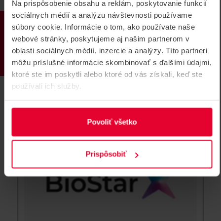
Na prispôsobenie obsahu a reklám, poskytovanie funkcií
SUPREMA CoreStation 20 Prístupový
sociálnych médií a analýzu návštevnosti používame
PRODUKTY
kontrolér
súbory cookie. Informácie o tom, ako používate naše
Distribuovaný prístupový kontrolér rozšíriteľný až na 32
webové stránky, poskytujeme aj našim partnerom v
dverí; rozhranie: Ethernet, RS485, Wiegand; napájanie
oblasti sociálnych médií, inzercie a analýzy. Títo partneri
12VDC
môžu príslušné informácie skombinovať s ďalšími údajmi,
CoreStation 20
ktoré ste im poskytli alebo ktoré od vás získali, keď ste
používali ich služby.
Povoliť všetko
Prispôsobiť