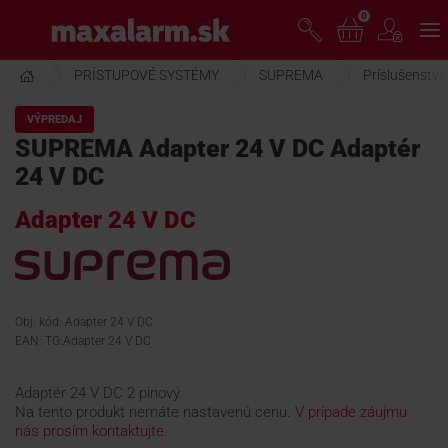
Prejsť
0
www.maxalarm.sk
k
hlavnému
obsahu
PRÍSTUPOVÉ SYSTÉMY
SUPREMA
Príslušenstvo
VOĽNÝ PREDAJ
VÝPREDAJ
SUPREMA Adapter 24 V DC Adaptér
AKCIA MESIACA
24 V DC
Adapter 24 V DC
PRODUKTY
SPOLOČNOSŤ
Obj. kód: Adapter 24 V DC
EAN: TG:Adapter 24 V DC
ŠKOLENIE
Adaptér 24 V DC 2 pinový
Na tento produkt nemáte nastavenú cenu.
V prípade záujmu
PODPORA
nás prosím kontaktujte.