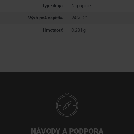
Typ zdroja
Napájacie
Výstupné napätie
24 V DC
Hmotnosť
0.28 kg
NÁVODY A PODPORA