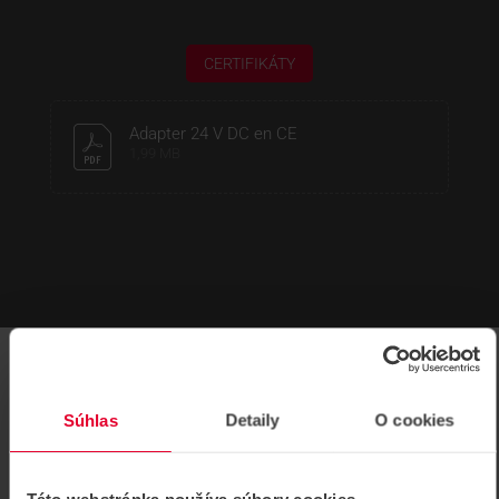
CERTIFIKÁTY
Adapter 24 V DC en CE
1,99 MB
Súhlas
Detaily
O cookies
SÚVISIACE