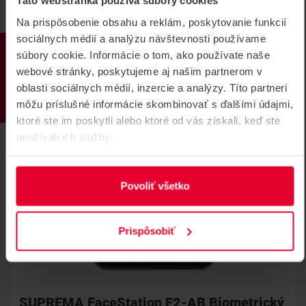
Táto webstránka používa súbory cookies
Na prispôsobenie obsahu a reklám, poskytovanie funkcií
sociálnych médií a analýzu návštevnosti používame
PRODUKTY
súbory cookie. Informácie o tom, ako používate naše
webové stránky, poskytujeme aj našim partnerom v
oblasti sociálnych médií, inzercie a analýzy. Títo partneri
môžu príslušné informácie skombinovať s ďalšími údajmi,
ktoré ste im poskytli alebo ktoré od vás získali, keď ste
používali ich služby.
Povoliť všetko
Prispôsobiť
SUPREMA FaceStation F2-AB Biometrický