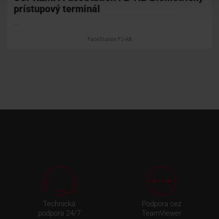
prístupový terminál
...
FaceStation F2-AB
Technická
Podpora cez
podpora 24/7
TeamViewer